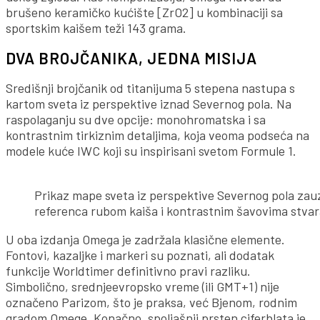
brušeno keramičko kućište [ZrO2] u kombinaciji sa
sportskim kaišem teži 143 grama.
DVA BROJČANIKA, JEDNA MISIJA
Središnji brojčanik od titanijuma 5 stepena nastupa s
kartom sveta iz perspektive iznad Severnog pola. Na
raspolaganju su dve opcije: monohromatska i sa
kontrastnim tirkiznim detaljima, koja veoma podseća na
modele kuće IWC koji su inspirisani svetom Formule 1.
Prikaz mape sveta iz perspektive Severnog pola zauzi
referenca rubom kaiša i kontrastnim šavovima stvar
U oba izdanja Omega je zadržala klasične elemente.
Fontovi, kazaljke i markeri su poznati, ali dodatak
funkcije Worldtimer definitivno pravi razliku.
Simbolično, srednjeevropsko vreme (ili GMT+1) nije
označeno Parizom, što je praksa, već Bjenom, rodnim
gradom Omege. Konačno, spoljašnji prsten ciferblata je