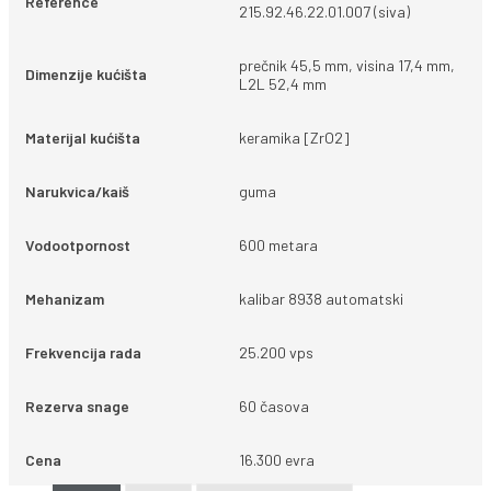
Reference
215.92.46.22.01.007 (siva)
prečnik 45,5 mm, visina 17,4 mm,
Dimenzije kućišta
L2L 52,4 mm
Materijal kućišta
keramika [ZrO2]
Narukvica/kaiš
guma
Vodootpornost
600 metara
Mehanizam
kalibar 8938 automatski
Frekvencija rada
25.200 vps
Rezerva snage
60 časova
Cena
16.300 evra