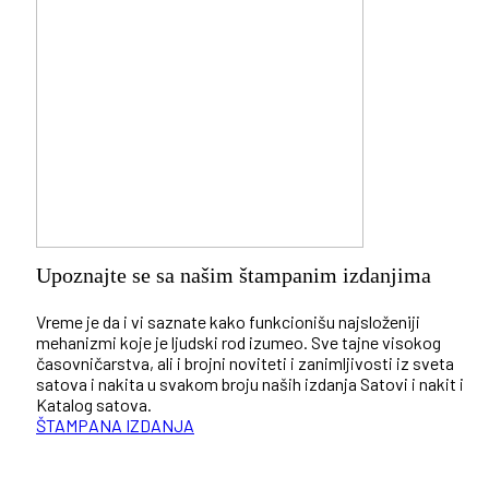
Upoznajte se sa našim štampanim izdanjima
Vreme je da i vi saznate kako funkcionišu najsloženiji
mehanizmi koje je ljudski rod izumeo. Sve tajne visokog
časovničarstva, ali i brojni noviteti i zanimljivosti iz sveta
satova i nakita u svakom broju naših izdanja Satovi i nakit i
Katalog satova.
ŠTAMPANA IZDANJA