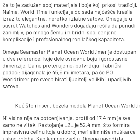
Za to je zadužen spoj materijala i boje koji prkosi tradiciji.
Naime, World Time funkcija je do sada najčešće krasila
izrazito elegantne, neretko i zlatne satove. Omega je u
susret Watches and Wonders događaju rešila da ponudi
zanimljiv, po mnogo čemu i hibridni spoj cenjene
komplikacije i profesionalnog ronilačkog kapaciteta.
Omega Seamaster Planet Ocean Worldtimer je dostupan
u dve reference, koje dele osnovnu boju i gorostasne
dimenzije. Da ne preterujemo, potvrđuju i fabrički
podaci: dijagonala je 45,5 milimetara, pa će PO
Worldtimer pre svega birati ljubitelji velikih i upadljivih
satova.
Kućište i insert bezela modela Planet Ocean Worldtim
Ni visina nije za potcenjivanje, profil od 17,4 mm je sve
samo ne vitak. Rastojanje L2L je 52,4 mm, što formira
impresivnu celinu koja u dobroj meri eliminiše muškarce
uskog zgloba. Kao kompenzaciju, Omega navodi da