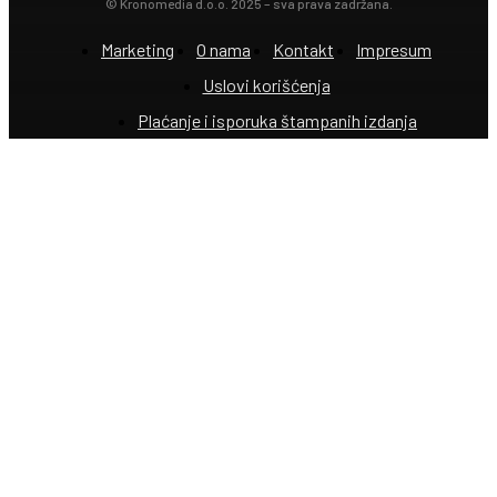
© Kronomedia d.o.o. 2025 – sva prava zadržana.
Marketing
O nama
Kontakt
Impresum
Uslovi korišćenja
Plaćanje i isporuka štampanih izdanja