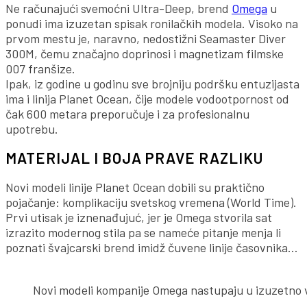
Ne računajući svemoćni Ultra-Deep, brend
Omega
u
ponudi ima izuzetan spisak ronilačkih modela. Visoko na
prvom mestu je, naravno, nedostižni Seamaster Diver
300M, čemu značajno doprinosi i magnetizam filmske
007 franšize.
Ipak, iz godine u godinu sve brojniju podršku entuzijasta
ima i linija Planet Ocean, čije modele vodootpornost od
čak 600 metara preporučuje i za profesionalnu
upotrebu.
MATERIJAL I BOJA PRAVE RAZLIKU
Novi modeli linije Planet Ocean dobili su praktično
pojačanje: komplikaciju svetskog vremena (World Time).
Prvi utisak je iznenađujuć, jer je Omega stvorila sat
izrazito modernog stila pa se nameće pitanje menja li
poznati švajcarski brend imidž čuvene linije časovnika…
Novi modeli kompanije Omega nastupaju u izuzetno v