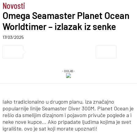
Novosti
Omega Seamaster Planet Ocean
Worldtimer – izlazak iz senke
17/03/2025
- OGLAS -
Iako tradicionalno u drugom planu, iza značajno
popularnije linije Seamaster Diver 300M, Planet Ocean je
rešio da smelijim dizajnom i pojavom privuče poglede a i
neke nove kupce… Ako pripadate ljudima kojima je svet
igralište, ovo je sat koji morate upoznati!