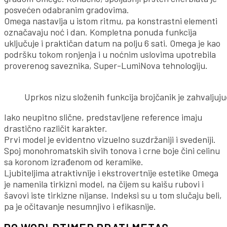
posvećen odabranim gradovima.
Omega nastavlja u istom ritmu, pa konstrastni elementi
označavaju noć i dan. Kompletna ponuda funkcija
uključuje i praktičan datum na polju 6 sati. Omega je kao
podršku tokom ronjenja i u noćnim uslovima upotrebila
proverenog saveznika, Super-LumiNova tehnologiju.
Uprkos nizu složenih funkcija brojčanik je zahvaljuj
Iako neupitno slične, predstavljene reference imaju
drastično različit karakter.
Prvi model je evidentno vizuelno suzdržaniji i svedeniji.
Spoj monohromatskih sivih tonova i crne boje čini celinu
sa koronom izrađenom od keramike.
Ljubiteljima atraktivnije i ekstrovertnije estetike Omega
je namenila tirkizni model, na čijem su kaišu rubovi i
šavovi iste tirkizne nijanse. Indeksi su u tom slučaju beli,
pa je očitavanje nesumnjivo i efikasnije.