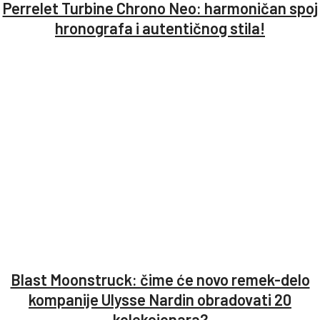
Perrelet Turbine Chrono Neo: harmoničan spoj
hronografa i autentičnog stila!
Blast Moonstruck: čime će novo remek-delo
kompanije Ulysse Nardin obradovati 20
kolekcionara?