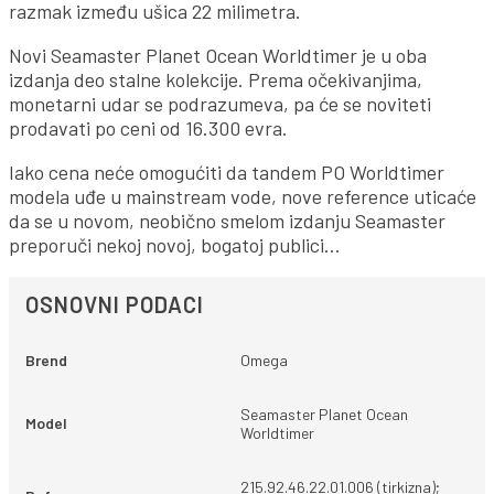
razmak između ušica 22 milimetra.
Novi Seamaster Planet Ocean Worldtimer je u oba
izdanja deo stalne kolekcije. Prema očekivanjima,
monetarni udar se podrazumeva, pa će se noviteti
prodavati po ceni od 16.300 evra.
Iako cena neće omogućiti da tandem PO Worldtimer
modela uđe u mainstream vode, nove reference uticaće
da se u novom, neobično smelom izdanju Seamaster
preporuči nekoj novoj, bogatoj publici…
OSNOVNI PODACI
Brend
Omega
Seamaster Planet Ocean
Model
Worldtimer
215.92.46.22.01.006 (tirkizna);