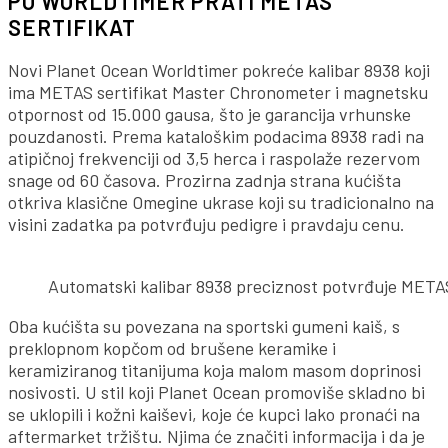
PO WORLDTIMER PRATI METAS
SERTIFIKAT
Novi Planet Ocean Worldtimer pokreće kalibar 8938 koji
ima METAS sertifikat Master Chronometer i magnetsku
otpornost od 15.000 gausa, što je garancija vrhunske
pouzdanosti. Prema kataloškim podacima 8938 radi na
atipičnoj frekvenciji od 3,5 herca i raspolaže rezervom
snage od 60 časova. Prozirna zadnja strana kućišta
otkriva klasične Omegine ukrase koji su tradicionalno na
visini zadatka pa potvrđuju pedigre i pravdaju cenu.
Automatski kalibar 8938 preciznost potvrđuje METAS
Oba kućišta su povezana na sportski gumeni kaiš, s
preklopnom kopčom od brušene keramike i
keramiziranog titanijuma koja malom masom doprinosi
nosivosti. U stil koji Planet Ocean promoviše skladno bi
se uklopili i kožni kaiševi, koje će kupci lako pronaći na
aftermarket tržištu. Njima će značiti informacija i da je