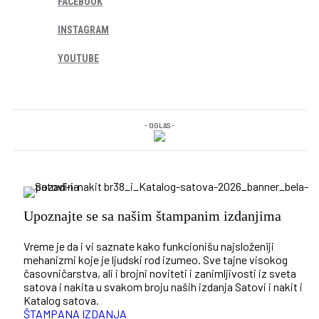
FACEBOOK
INSTAGRAM
YOUTUBE
- OGLAS -
Upoznajte se sa našim štampanim izdanjima
Vreme je da i vi saznate kako funkcionišu najsloženiji
mehanizmi koje je ljudski rod izumeo. Sve tajne visokog
časovničarstva, ali i brojni noviteti i zanimljivosti iz sveta
satova i nakita u svakom broju naših izdanja Satovi i nakit i
Katalog satova.
ŠTAMPANA IZDANJA