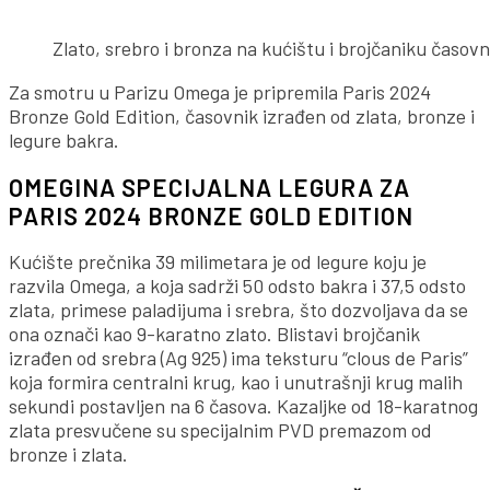
Zlato, srebro i bronza na kućištu i brojčaniku časov
Za smotru u Parizu Omega je pripremila Paris 2024
Bronze Gold Edition, časovnik izrađen od zlata, bronze i
legure bakra.
OMEGINA SPECIJALNA LEGURA ZA
PARIS 2024 BRONZE GOLD EDITION
Kućište prečnika 39 milimetara je od legure koju je
razvila Omega, a koja sadrži 50 odsto bakra i 37,5 odsto
zlata, primese paladijuma i srebra, što dozvoljava da se
ona označi kao 9-karatno zlato. Blistavi brojčanik
izrađen od srebra (Ag 925) ima teksturu “clous de Paris”
koja formira centralni krug, kao i unutrašnji krug malih
sekundi postavljen na 6 časova. Kazaljke od 18-karatnog
zlata presvučene su specijalnim PVD premazom od
bronze i zlata.