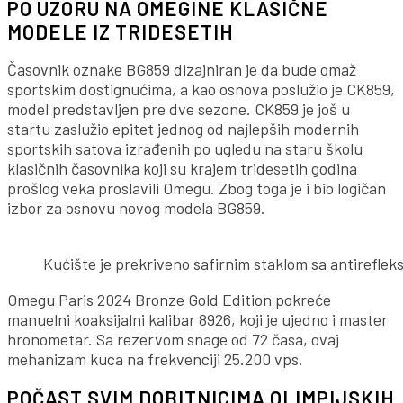
PO UZORU NA OMEGINE KLASIČNE
MODELE IZ TRIDESETIH
Časovnik oznake BG859 dizajniran je da bude omaž
sportskim dostignućima, a kao osnova poslužio je CK859,
model predstavljen pre dve sezone. CK859 je još u
startu zaslužio epitet jednog od najlepših modernih
sportskih satova izrađenih po ugledu na staru školu
klasičnih časovnika koji su krajem tridesetih godina
prošlog veka proslavili Omegu. Zbog toga je i bio logičan
izbor za osnovu novog modela BG859.
Kućište je prekriveno safirnim staklom sa antirefle
Omegu Paris 2024 Bronze Gold Edition pokreće
manuelni koaksijalni kalibar 8926, koji je ujedno i master
hronometar. Sa rezervom snage od 72 časa, ovaj
mehanizam kuca na frekvenciji 25.200 vps.
POČAST SVIM DOBITNICIMA OLIMPIJSKIH