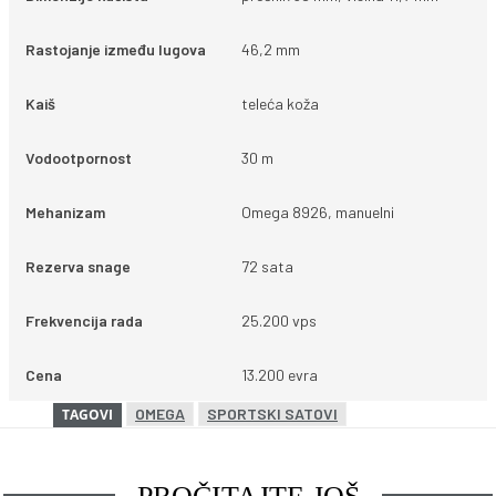
Rastojanje između lugova
46,2 mm
Kaiš
teleća koža
Vodootpornost
30 m
Mehanizam
Omega 8926, manuelni
Rezerva snage
72 sata
Frekvencija rada
25.200 vps
Cena
13.200 evra
OMEGA
SPORTSKI SATOVI
TAGOVI