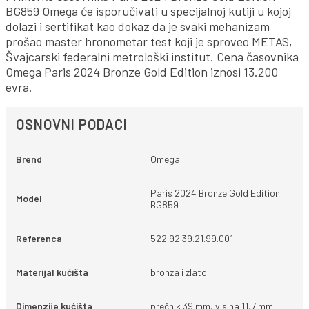
BG859 Omega će isporučivati u specijalnoj kutiji u kojoj
dolazi i sertifikat kao dokaz da je svaki mehanizam
prošao master hronometar test koji je sproveo METAS,
Švajcarski federalni metrološki institut. Cena časovnika
Omega Paris 2024 Bronze Gold Edition iznosi 13.200
evra.
OSNOVNI PODACI
Brend
Omega
Paris 2024 Bronze Gold Edition
Model
BG859
Referenca
522.92.39.21.99.001
Materijal kućišta
bronza i zlato
Dimenzije kućišta
prečnik 39 mm, visina 11,7 mm