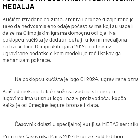
MEDALJA
Kućište izrađeno od zlata, srebra i bronze dizajnirano je
tako da nedvosmisleno odaje počast svima koji su uspeli
da se na Olimpijskim igrama domognu odličja. Na
poklopcu kućišta je dodatni detalj: u formi medaljona
nalazi se logo Olimpijskih igara 2024. godine uz
ugravirane podatke o kom modelu je reč i kakav ga
mehanizam pokreće.
Na poklopcu kućišta je logo OI 2024, ugravirane oz
Kaiš od mekane teleće kože sa zadnje strane pri
lugovima ima utisnut logo i naziv proizvođača; kopča
kaiša je od Omegine legure bronze i zlata.
Časovnik dolazi u specijalnoj kutiji sa METAS serti
Primerke časovnika Paris 2024 Bronze Gold Edition