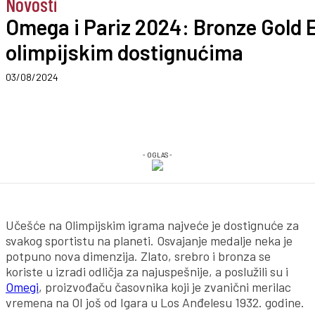
Novosti
Omega i Pariz 2024: Bronze Gold 
olimpijskim dostignućima
03/08/2024
- OGLAS -
Učešće na Olimpijskim igrama najveće je dostignuće za
svakog sportistu na planeti. Osvajanje medalje neka je
potpuno nova dimenzija. Zlato, srebro i bronza se
koriste u izradi odličja za najuspešnije, a poslužili su i
Omegi
, proizvođaču časovnika koji je zvanični merilac
vremena na OI još od Igara u Los Anđelesu 1932. godine.