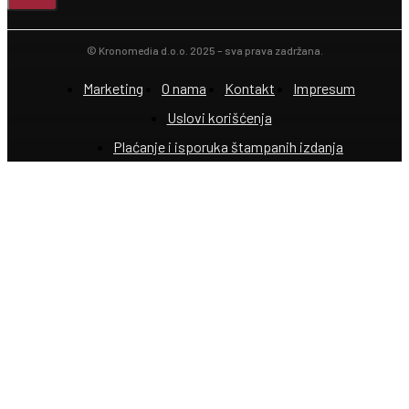
© Kronomedia d.o.o. 2025 – sva prava zadržana.
Marketing
O nama
Kontakt
Impresum
Uslovi korišćenja
Plaćanje i isporuka štampanih izdanja