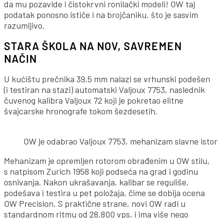
da mu pozavide i čistokrvni ronilački modeli! OW taj
podatak ponosno ističe i na brojčaniku, što je sasvim
razumljivo.
STARA ŠKOLA NA NOV, SAVREMEN
NAČIN
U kućištu prečnika 39,5 mm nalazi se vrhunski podešen
(i testiran na stazi) automatski Valjoux 7753, naslednik
čuvenog kalibra Valjoux 72 koji je pokretao elitne
švajcarske hronografe tokom šezdesetih.
OW je odabrao Valjoux 7753, mehanizam slavne istori
Mehanizam je opremljen rotorom obrađenim u OW stilu,
s natpisom Zurich 1958 koji podseća na grad i godinu
osnivanja. Nakon ukrašavanja, kalibar se reguliše,
podešava i testira u pet položaja, čime se dobija ocena
OW Precision. S praktične strane, novi OW radi u
standardnom ritmu od 28.800 vps, i ima više nego