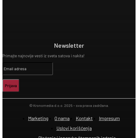
Newsletter
Primajte najnovije vesti iz sveta satova i nakita!
Prijava
© Kronomedia d.o.o. 2025 – sva prava zadržana.
Marketing
O nama
Kontakt
Impresum
Uslovi korišćenja
Plaćanje i isporuka štampanih izdanja