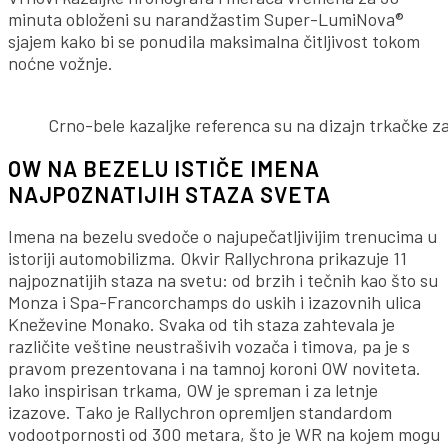
minuta obloženi su narandžastim Super-LumiNova®
sjajem kako bi se ponudila maksimalna čitljivost tokom
noćne vožnje.
Crno-bele kazaljke referenca su na dizajn trkačke za
OW NA BEZELU ISTIČE IMENA
NAJPOZNATIJIH STAZA SVETA
Imena na bezelu svedoče o najupečatljivijim trenucima u
istoriji automobilizma. Okvir Rallychrona prikazuje 11
najpoznatijih staza na svetu: od brzih i tečnih kao što su
Monza i Spa-Francorchamps do uskih i izazovnih ulica
Kneževine Monako. Svaka od tih staza zahtevala je
različite veštine neustrašivih vozača i timova, pa je s
pravom prezentovana i na tamnoj koroni OW noviteta.
Iako inspirisan trkama, OW je spreman i za letnje
izazove. Tako je Rallychron opremljen standardom
vodootpornosti od 300 metara, što je WR na kojem mogu