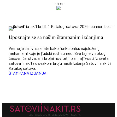
- OGLAS -
Upoznajte se sa našim štampanim izdanjima
Vreme je da i vi saznate kako funkcionišu najsloženiji
mehanizmi koje je ljudski rod izumeo. Sve tajne visokog
časovničarstva, ali i brojni noviteti i zanimljivosti iz sveta
satova i nakita u svakom broju naših izdanja Satovi i nakit i
Katalog satova.
ŠTAMPANA IZDANJA