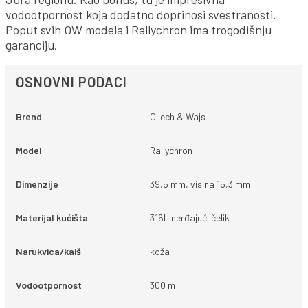
vodootpornost koja dodatno doprinosi svestranosti.
Poput svih OW modela i Rallychron ima trogodišnju
garanciju.
OSNOVNI PODACI
Brend
Ollech & Wajs
Model
Rallychron
Dimenzije
39,5 mm, visina 15,3 mm
Materijal kućišta
316L nerđajući čelik
Narukvica/kaiš
koža
Vodootpornost
300 m