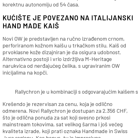
korektnu autonomiju od 54 časa.
KUĆIŠTE JE POVEZANO NA ITALIJANSKI
HAND MADE KAIŠ
Novi OW je predstavljen na ručno izrađenom crnom,
perforiranom kožnom kaišu u trkačkom stilu. Kaiš od
prvoklasne kože dizajniran je da osigura udobnost.
Alternativno postoji i vrlo izdržljiva M-Heritage
narukvica od nerđajućeg čelika, s ugraviranim OW
inicijalima na kopči.
Rallychron je u kombinaciji s odgovarajućim kaišem 
Krešendo je rezervisan za cenu, koja je odlično
odmerena. Novi Rallychron je dostupan za 2.356 CHF,
što je odlična ponuda za sat koji svesno prkosi
mainstream tokovima, sat velikog šarma i još većeg
kvaliteta izrade, koji prati oznaka Handmade in Swiss
Jura regionu. Kao bonus, tu je impresivna