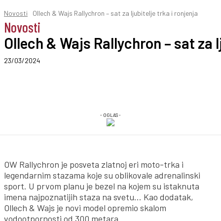
Novosti
Ollech & Wajs Rallychron – sat za ljubitelje trka i ronjenja
Novosti
Ollech & Wajs Rallychron – sat za lj
23/03/2024
- OGLAS -
OW Rallychron je posveta zlatnoj eri moto-trka i
legendarnim stazama koje su oblikovale adrenalinski
sport. U prvom planu je bezel na kojem su istaknuta
imena najpoznatijih staza na svetu… Kao dodatak,
Ollech & Wajs je novi model opremio skalom
vodootpornosti od 300 metara.