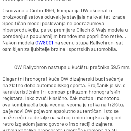
Osnovana u Cirihu 1956, kompanija OW akcenat u
proizvodnji satova oduvek je stavljala na kvalitet izrade.
Specifičan model poslovanja ne podrazumeva
hiperprodukciju, pa su premijere Ollech & Wajs modela u
poređenju s popularnijim brendovima poprilično retke…
Nakon modela
OW8001
na scenu stupa Rallychron, sat
osmišljen za ljubitelje brzine i sportskih automobila.
OW Rallychron nastupa u kućištu prečnika 39,5 mm. D
Elegantni hronograf kuće OW dizajnerski budi sećanje
na zlatno doba automobilskog sporta. Brojčanik je siv, s
karakterističnim tri-compax prikazom hronografskih
registara. Iako zvuči klasično, čak možda i monotono,
ova kombinacija boja veoma, veoma je retka na tržištu,
pa je novi OW pojavom apsolutno autentičan. Isto se
može reći i za detalje na satnoj i minutnoj kazaljci; oni
retro izgledom jasno govore o inspiraciji dizajnera.
Vrhovi kazaljke hronografa i merača vremena za 30