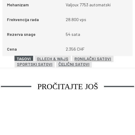
Mehanizam
Valjoux 7753 automatski
Frekvencija rada
28.800 vps
Rezerva snage
54 sata
Cena
2.356 CHF
OLLECH & WAJS
RONILAČKI SATOVI
TAGOVI
SPORTSKI SATOVI
ČELIČNI SATOVI
PROČITAJTE JOŠ