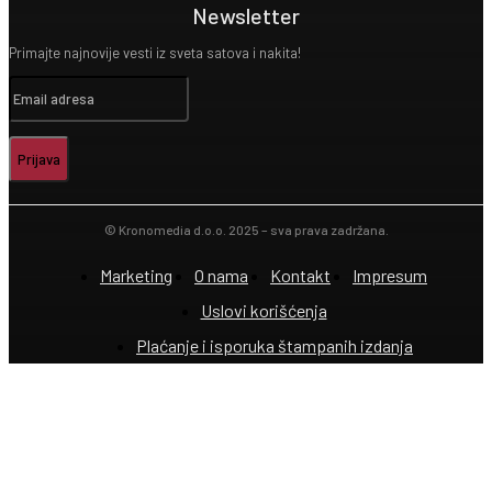
Newsletter
Primajte najnovije vesti iz sveta satova i nakita!
Prijava
© Kronomedia d.o.o. 2025 – sva prava zadržana.
Marketing
O nama
Kontakt
Impresum
Uslovi korišćenja
Plaćanje i isporuka štampanih izdanja