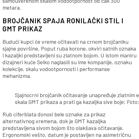
samouverenom skalom vodootpornost od čak 300
metara.
BROJČANIK SPAJA RONILAČKI STIL I
GMT PRIKAZ
Budući kupci će vreme očitavati na crnom brojčaniku
sjajne površine. Poput ruba korone, okviri satnih oznaka
i kazaljki predstavljeni su zlatnom bojom. U istom maniru
dizajneri kuće Seiko naglasili su ime kompanije, oznaku
kolekcije, skalu vodootpornosti i performanse
mehanizma.
Sjajnocrni brojčanik očitavanje unapređuje zlatnim el
skala GMT prikaza a prati ga kazaljka sive boje; Foto
Rub ciferblata donosi bele oznake za prikaz
alternativnog vremena, dok je GMT kazaljka
predstavljena sivom bojom što olakšava očitavanje.
Ergonomski vešto, datum je postavljen na asimetričnu