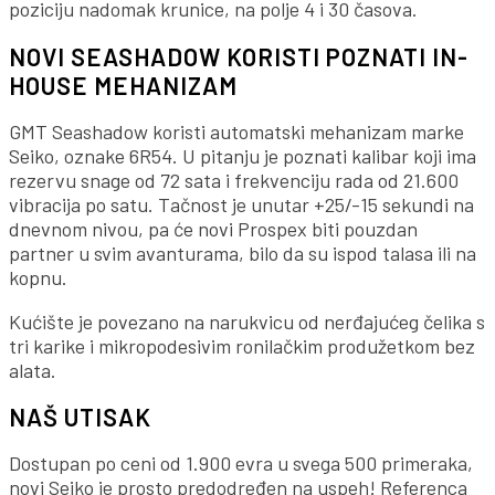
poziciju nadomak krunice, na polje 4 i 30 časova.
NOVI SEASHADOW KORISTI POZNATI IN-
HOUSE MEHANIZAM
GMT Seashadow koristi automatski mehanizam marke
Seiko, oznake 6R54. U pitanju je poznati kalibar koji ima
rezervu snage od 72 sata i frekvenciju rada od 21.600
vibracija po satu. Tačnost je unutar +25/-15 sekundi na
dnevnom nivou, pa će novi Prospex biti pouzdan
partner u svim avanturama, bilo da su ispod talasa ili na
kopnu.
Kućište je povezano na narukvicu od nerđajućeg čelika s
tri karike i mikropodesivim ronilačkim produžetkom bez
alata.
NAŠ UTISAK
Dostupan po ceni od 1.900 evra u svega 500 primeraka,
novi Seiko je prosto predodređen na uspeh! Referenca