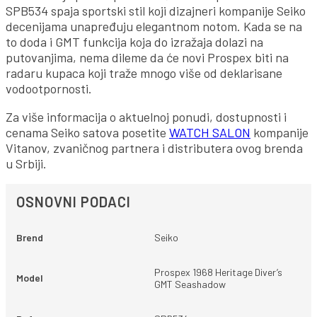
SPB534 spaja sportski stil koji dizajneri kompanije Seiko
decenijama unapređuju elegantnom notom. Kada se na
to doda i GMT funkcija koja do izražaja dolazi na
putovanjima, nema dileme da će novi Prospex biti na
radaru kupaca koji traže mnogo više od deklarisane
vodootpornosti.
Za više informacija o aktuelnoj ponudi, dostupnosti i
cenama Seiko satova posetite
WATCH SALON
kompanije
Vitanov, zvaničnog partnera i distributera ovog brenda
u Srbiji.
OSNOVNI PODACI
Brend
Seiko
Prospex 1968 Heritage Diver’s
Model
GMT Seashadow