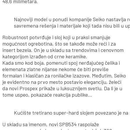
48,6 milimetara.
Najnoviji model u ponudi kompanije Seiko nastavlja r
savremena rešenja i materijale koji tada nisu bili u u
Robustnost potvrđuje i sloj koji u praksi smanjuje
mogućnost ogrebotina, što se takođe može reći i za
insert bezela. On je u skladu sa trendovima i cenovnom
kategorijom izrađen od crne keramike.
Kada smo kod boja, pomenuti spoj nerđajućeg čelika i
elemenata zlatne nijanse nekome će biti previše
formalan i klasičan za ronilačke izazove. Međutim, Seiko
je evidentno na prvo mesto postavio eleganciju, želeći
da novi Prospex prikaže u luksuznijem svetlu. Da li je u
tome uspeo, pokazaće reakcija publike…
Kućište tretirano super-hard slojem povezano je na 
U skladu sa imenom, novi SPB534 raspolaže