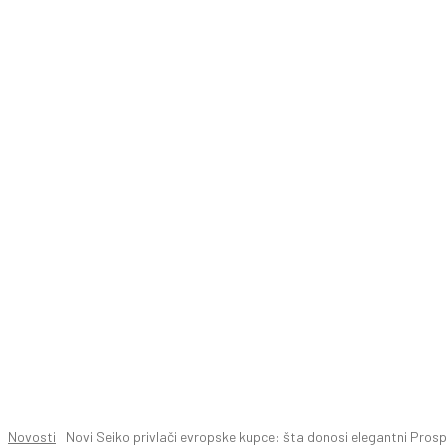
Novosti
Novi Seiko privlači evropske kupce: šta donosi elegantni Pros