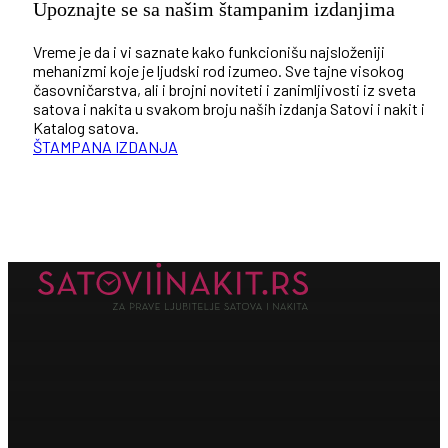
Upoznajte se sa našim štampanim izdanjima
Vreme je da i vi saznate kako funkcionišu najsloženiji
mehanizmi koje je ljudski rod izumeo. Sve tajne visokog
časovničarstva, ali i brojni noviteti i zanimljivosti iz sveta
satova i nakita u svakom broju naših izdanja Satovi i nakit i
Katalog satova.
ŠTAMPANA IZDANJA