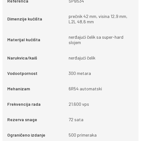
Referenca
SPB534
prečnik 42 mm, visina 12,9 mm,
Dimenzije kućišta
L2L 48,6 mm
nerđajući čelik sa super-hard
Materijal kućišta
slojem
Narukvica/kaiš
nerđajući čelik
Vodootpornost
300 metara
Mehanizam
6R54 automatski
Frekvencija rada
21.600 vps
Rezerva snage
72 sata
Ograničeno izdanje
500 primeraka