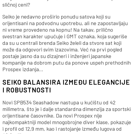
sličnoj ceni?
Seiko je nedavno proširio ponudu satova koji su
orijentisani na podvodnu upotrebu, ali ne zapostavljaju
ni vreme provedeno na kopnu! Na takav, prilično
svestran karakter upućuje i GMT oznaka, koja sugeriše
da su u centrali brenda Seiko želeli da stvore sat koji
može da odgovori svim izazovima. Već na prvi pogled
postaje jasno da su dizajneri i inženjeri japanske
kompanije na dobrom putu da ponove uspeh prethodnih
Prospex izdanja…
SEIKO BALANSIRA IZMEĐU ELEGANCIJE
I ROBUSTNOSTI
Novi SPB534 Seashadow nastupa u kućištu od 42
milimetra, što je i dalje standardna dimenzija za sportski
orijentisane časovnike. Da novi Prospex nije
najkompaktniji model mnogobrojne diver klase, pokazuje
i profil od 12,9 mm, kao i rastojanje između lugova od