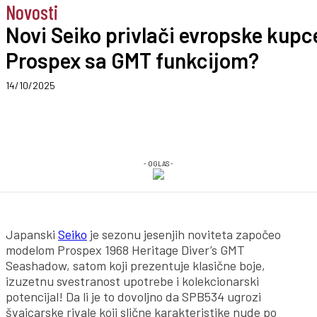
Novosti
Novi Seiko privlači evropske kupc
Prospex sa GMT funkcijom?
14/10/2025
- OGLAS -
Japanski
Seiko
je sezonu jesenjih noviteta započeo
modelom Prospex 1968 Heritage Diver’s GMT
Seashadow, satom koji prezentuje klasične boje,
izuzetnu svestranost upotrebe i kolekcionarski
potencijal! Da li je to dovoljno da SPB534 ugrozi
švajcarske rivale koji slične karakteristike nude po