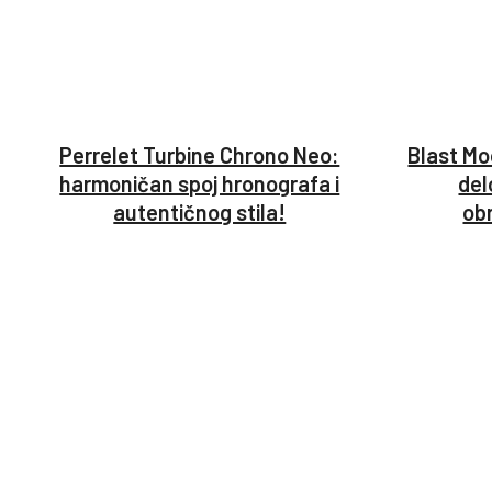
Perrelet Turbine Chrono Neo:
Blast Mo
harmoničan spoj hronografa i
del
autentičnog stila!
ob