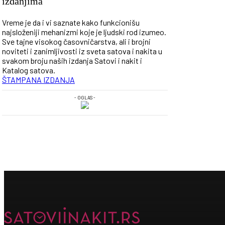
izdanjima
Vreme je da i vi saznate kako funkcionišu
najsloženiji mehanizmi koje je ljudski rod izumeo.
Sve tajne visokog časovničarstva, ali i brojni
noviteti i zanimljivosti iz sveta satova i nakita u
svakom broju naših izdanja Satovi i nakit i
Katalog satova.
ŠTAMPANA IZDANJA
- OGLAS -