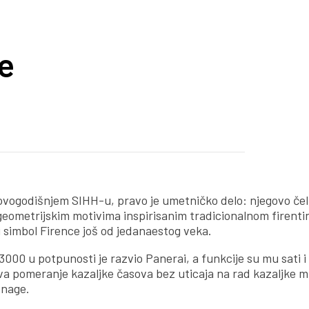
e
 ovogodišnjem SIHH-u, pravo je umetničko delo: njegovo čel
 geometrijskim motivima inspirisanim tradicionalnom firent
rb i simbol Firence još od jedanaestog veka.
00 u potpunosti je razvio Panerai, a funkcije su mu sati i
 pomeranje kazaljke časova bez uticaja na rad kazaljke m
snage.