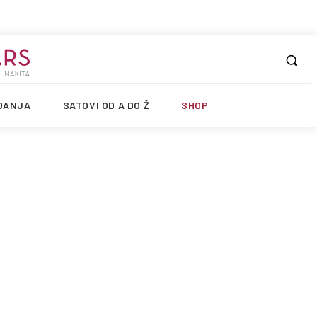
DANJA
SATOVI OD A DO Ž
SHOP