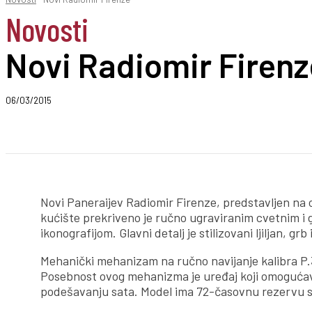
Novosti
Novi Radiomir Firenz
06/03/2015
Podeli
Novi Paneraijev Radiomir Firenze, predstavljen na
kućište prekriveno je ručno ugraviranim cvetnim i
ikonografijom. Glavni detalj je stilizovani ljiljan, g
Mehanički mehanizam na ručno navijanje kalibra P.30
Posebnost ovog mehanizma je uređaj koji omogućava
podešavanju sata. Model ima 72-časovnu rezervu 