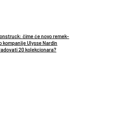
onstruck: čime će novo remek-
o kompanije Ulysse Nardin
radovati 20 kolekcionara?