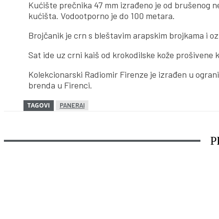
Kućište prečnika 47 mm izrađeno je od brušenog ner
kućišta. Vodootporno je do 100 metara.
Brojčanik je crn s bleštavim arapskim brojkama i 
Sat ide uz crni kaiš od krokodilske kože prošiven
Kolekcionarski Radiomir Firenze je izrađen u ograni
brenda u Firenci.
TAGOVI
PANERAI
P