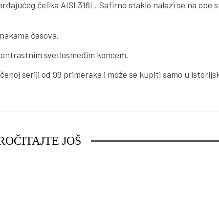
đajućeg čelika AISI 316L. Safirno staklo nalazi se na obe 
oznakama časova.
e kontrastnim svetlosmeđim koncem.
čenoj seriji od 99 primeraka i može se kupiti samo u istorij
ROČITAJTE JOŠ