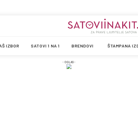
AŠ IZBOR
SATOVI 1 NA 1
BRENDOVI
ŠTAMPANA IZ
- OGLAS -