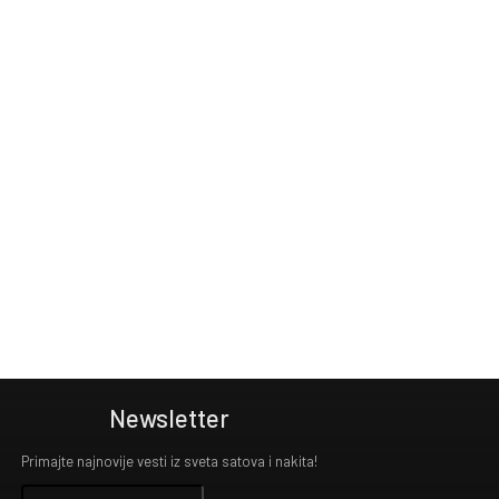
Newsletter
Primajte najnovije vesti iz sveta satova i nakita!