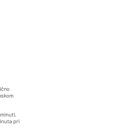
ično
inskom
 minuti.
inuta pri