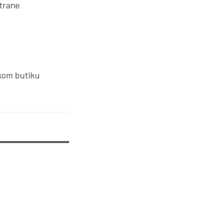
strane
skom butiku