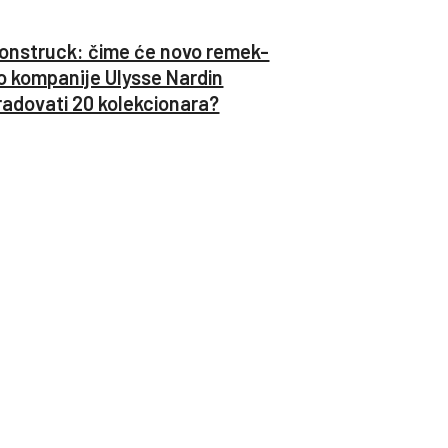
onstruck: čime će novo remek-
o kompanije Ulysse Nardin
radovati 20 kolekcionara?