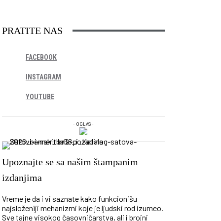
PRATITE NAS
FACEBOOK
INSTAGRAM
YOUTUBE
- OGLAS -
Upoznajte se sa našim štampanim
izdanjima
Vreme je da i vi saznate kako funkcionišu
najsloženiji mehanizmi koje je ljudski rod izumeo.
Sve tajne visokog časovničarstva, ali i brojni