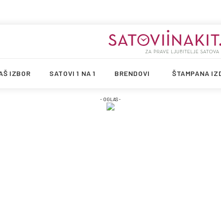
AŠ IZBOR
SATOVI 1 NA 1
BRENDOVI
ŠTAMPANA IZ
- OGLAS -