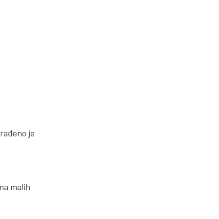
zrađeno je
ma malih