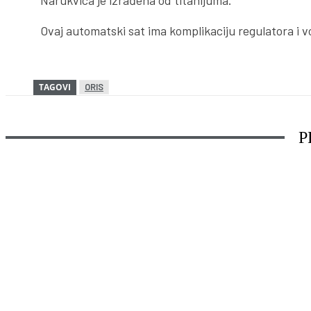
Narukvica je izrađena od titanijuma.
Ovaj automatski sat ima komplikaciju regulatora i 
TAGOVI
ORIS
P