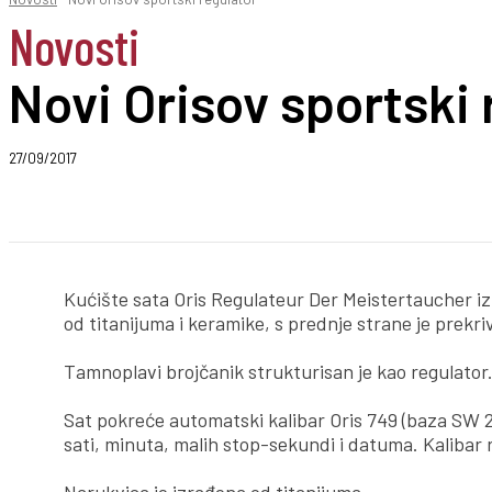
Novosti
Novi Orisov sportski 
27/09/2017
Podeli
Kućište sata Oris Regulateur Der Meistertaucher iz 
od titanijuma i keramike, s prednje strane je prekr
Tamnoplavi brojčanik strukturisan je kao regulator
Sat pokreće automatski kalibar Oris 749 (baza SW 
sati, minuta, malih stop-sekundi i datuma. Kalibar r