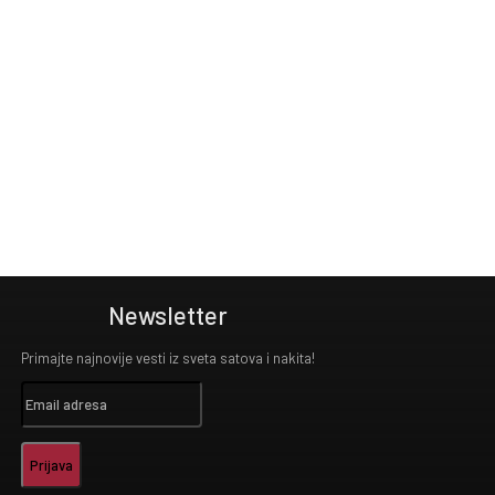
Newsletter
Primajte najnovije vesti iz sveta satova i nakita!
Prijava