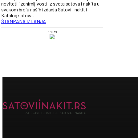
noviteti i zanimljivosti iz sveta satova i nakita u
svakom broju naših izdanja Satovi i nakit i
Katalog satova.
ŠTAMPANA IZDANJA
- OGLAS -