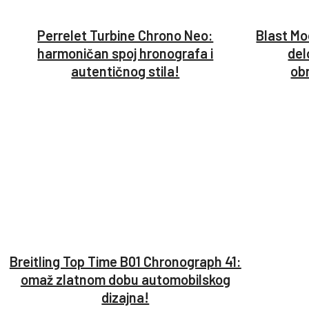
Perrelet Turbine Chrono Neo:
Blast Mo
harmoničan spoj hronografa i
del
autentičnog stila!
ob
Breitling Top Time B01 Chronograph 41:
omaž zlatnom dobu automobilskog
dizajna!