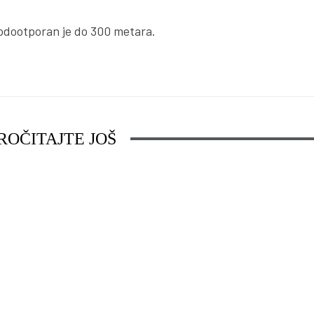
vodootporan je do 300 metara.
ROČITAJTE JOŠ