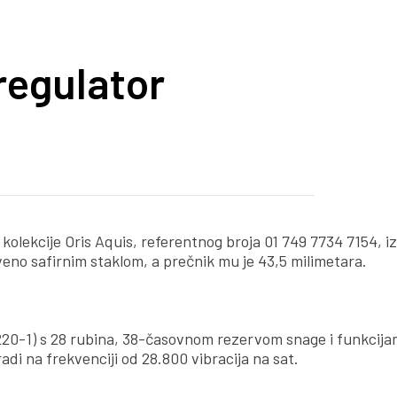
regulator
kolekcije Oris Aquis, referentnog broja 01 749 7734 7154, i
iveno safirnim staklom, a prečnik mu je 43,5 milimetara.
.
220-1) s 28 rubina, 38-časovnom rezervom snage i funkcija
adi na frekvenciji od 28.800 vibracija na sat.