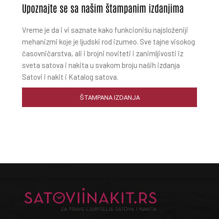
Upoznajte se sa našim štampanim izdanjima
Vreme je da i vi saznate kako funkcionišu najsloženiji
mehanizmi koje je ljudski rod izumeo. Sve tajne visokog
časovničarstva, ali i brojni noviteti i zanimljivosti iz
sveta satova i nakita u svakom broju naših izdanja
Satovi i nakit i Katalog satova.
ŠTAMPANA IZDANJA