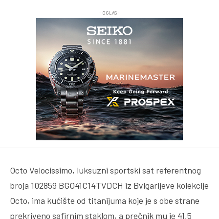
- OGLAS -
Octo Velocissimo, luksuzni sportski sat referentnog
broja 102859 BGO41C14TVDCH iz Bvlgarijeve kolekcije
Octo, ima kućište od titanijuma koje je s obe strane
prekriveno safirnim staklom, a prečnik mu je 41,5