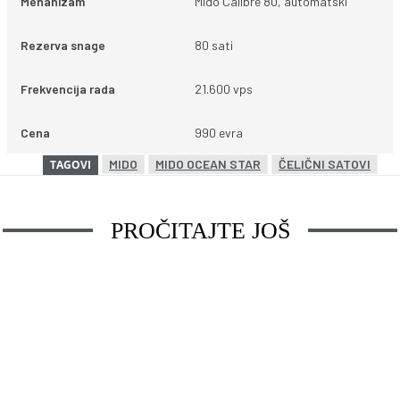
Mehanizam
Mido Calibre 80, automatski
Rezerva snage
80 sati
Frekvencija rada
21.600 vps
Cena
990 evra
MIDO
MIDO OCEAN STAR
ČELIČNI SATOVI
TAGOVI
PROČITAJTE JOŠ