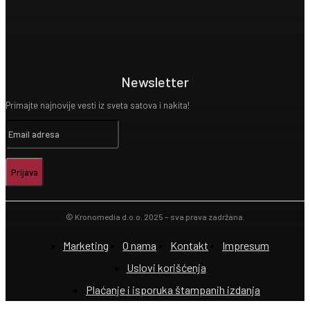
Newsletter
Primajte najnovije vesti iz sveta satova i nakita!
Prijava
© Kronomedia d.o.o. 2025 – sva prava zadržana.
Marketing
O nama
Kontakt
Impresum
Uslovi korišćenja
Plaćanje i isporuka štampanih izdanja