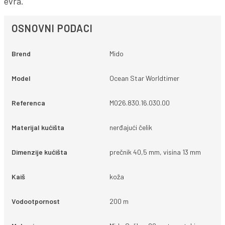
evra.
OSNOVNI PODACI
Brend
Mido
Model
Ocean Star Worldtimer
Referenca
M026.830.16.030.00
Materijal kućišta
nerđajući čelik
Dimenzije kućišta
prečnik 40,5 mm, visina 13 mm
Kaiš
koža
Vodootpornost
200 m