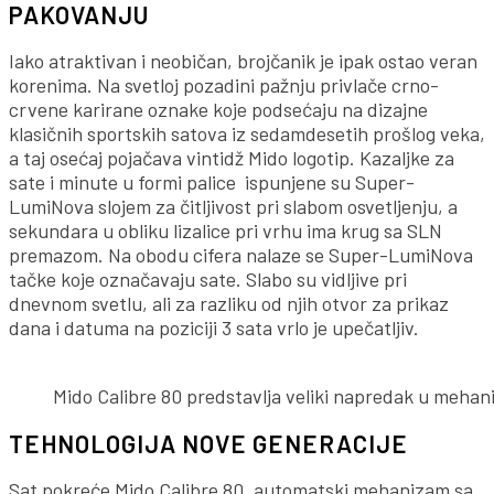
PAKOVANJU
Iako atraktivan i neobičan, brojčanik je ipak ostao veran
korenima. Na svetloj pozadini pažnju privlače crno-
crvene karirane oznake koje podsećaju na dizajne
klasičnih sportskih satova iz sedamdesetih prošlog veka,
a taj osećaj pojačava vintidž Mido logotip. Kazaljke za
sate i minute u formi palice ispunjene su Super-
LumiNova slojem za čitljivost pri slabom osvetljenju, a
sekundara u obliku lizalice pri vrhu ima krug sa SLN
premazom. Na obodu cifera nalaze se Super-LumiNova
tačke koje označavaju sate. Slabo su vidljive pri
dnevnom svetlu, ali za razliku od njih otvor za prikaz
dana i datuma na poziciji 3 sata vrlo je upečatljiv.
Mido Calibre 80 predstavlja veliki napredak u meha
TEHNOLOGIJA NOVE GENERACIJE
Sat pokreće Mido Calibre 80, automatski mehanizam sa