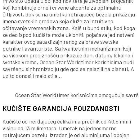
Prvo što upada u oči kod noviteta je živopisni brojčanik
koji kombinuje crne i crvene akcente za optimalnu
čitljivost, dok se na umetku rotirajućeg bezela prikazuju
imena svetskih gradova koja služe za intuitivno
očitavanje vremenskih zona. Kaiš u bund stilu, kod koga
se deo ispod kućišta može ukloniti, pojačava jedinstveni
karakter ovog sata dizajniranog za prave svetske
putnike i avanturiste. Sa kvalitetnim mehanizmom koji
sa visokom preciznošću prikazuje dan, datum, lokalno i
svetsko vreme, Ocean Star Worldtimer korisnicima nudi
savršenu sinhronizaciju gde god se nalazili na planeti. A
uz to donosi i malo stila…
Ocean Star Worldtimer korisnicima omogućuje savršen
KUĆIŠTE GARANCIJA POUZDANOSTI
Kućište od nerđajućeg čelika ima prečnik od 40,5 mm i
visinu od 13 milimetara. Umetak na jednosmerno
rotirajućem bezelu izrađen je od aluminijuma i obojen