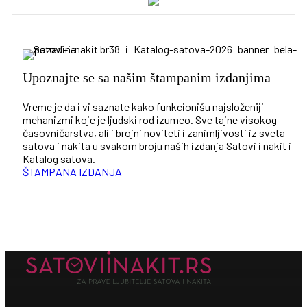
Upoznajte se sa našim štampanim izdanjima
Vreme je da i vi saznate kako funkcionišu najsloženiji
mehanizmi koje je ljudski rod izumeo. Sve tajne visokog
časovničarstva, ali i brojni noviteti i zanimljivosti iz sveta
satova i nakita u svakom broju naših izdanja Satovi i nakit i
Katalog satova.
ŠTAMPANA IZDANJA