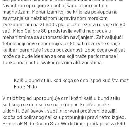
Nivachron oprugom za poboljšanu otpornost na
magnetizam. Mehanizam koji se krije iza poklopca na
zavrtanje sa neizbežnom ugraviranom morskom
zvezdom radi na 21.600 vps i pruža rezervu snage do 80
sati. Mido Calibre 80 predstavlja veliki napredak u
mehanizmima sa automatskim navijanjem. Zahvaljujući
tehnologiji nove generacije, uz 80 sati rezervne snage
kalibar garantuje i veću pouzdanost, zbog čega ovaj sat
može da bude idealan za one koji traže performanse i
funkcionalnost u svakodnevnim aktivnostima.
Kaiš u bund stilu, kod koga se deo ispod kućišta mož
Foto: Mido
Vintidž izgled upotpunjuje crni kožni kaiš u bund stilu
kod koga se deo koji se nalazi ispod kućišta može
ukloniti. Beli šavovi, suptilni crveni prošiveni detalji i
kopča od poliranog čelika upotpunjuju pravi retro izgled.
Primerak Mido Ocean Star Worldtimer prodaje se za 990