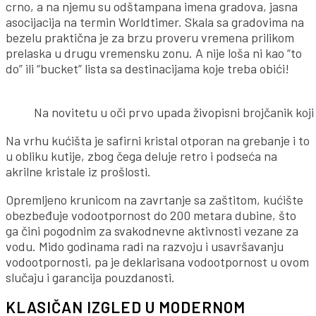
crno, a na njemu su odštampana imena gradova, jasna
asocijacija na termin Worldtimer. Skala sa gradovima na
bezelu praktična je za brzu proveru vremena prilikom
prelaska u drugu vremensku zonu. A nije loša ni kao “to
do” ili “bucket” lista sa destinacijama koje treba obići!
Na novitetu u oči prvo upada živopisni brojčanik koji
Na vrhu kućišta je safirni kristal otporan na grebanje i to
u obliku kutije, zbog čega deluje retro i podseća na
akrilne kristale iz prošlosti.
Opremljeno krunicom na zavrtanje sa zaštitom, kućište
obezbeđuje vodootpornost do 200 metara dubine, što
ga čini pogodnim za svakodnevne aktivnosti vezane za
vodu. Mido godinama radi na razvoju i usavršavanju
vodootpornosti, pa je deklarisana vodootpornost u ovom
slučaju i garancija pouzdanosti.
KLASIČAN IZGLED U MODERNOM