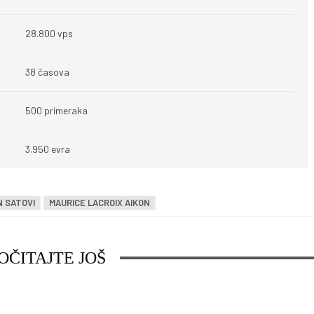
28.800 vps
38 časova
500 primeraka
3.950 evra
 SATOVI
MAURICE LACROIX AIKON
OČITAJTE JOŠ