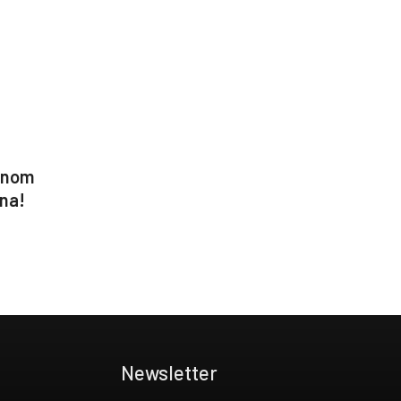
tnom
jna!
Newsletter