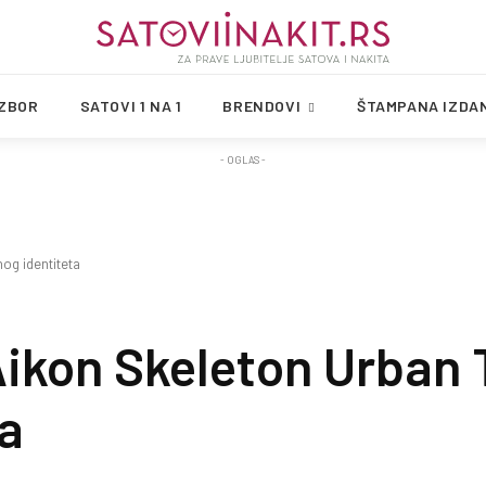
IZBOR
SATOVI 1 NA 1
BRENDOVI
ŠTAMPANA IZDA
- OGLAS -
og identiteta
ikon Skeleton Urban T
ta