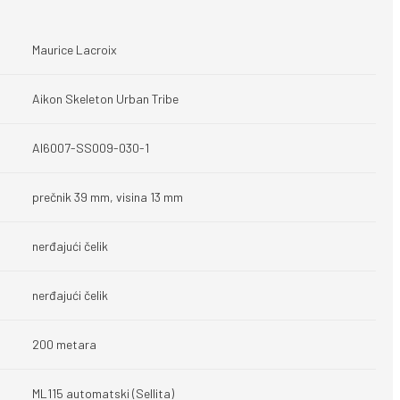
Maurice Lacroix
Aikon Skeleton Urban Tribe
AI6007-SS009-030-1
prečnik 39 mm, visina 13 mm
nerđajući čelik
nerđajući čelik
200 metara
ML115 automatski (Sellita)