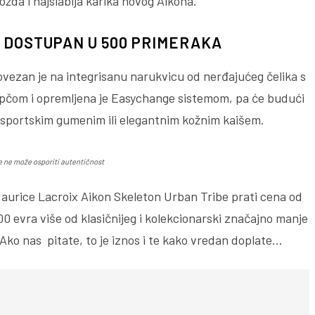
ožda i najslabija karika novog Aikona.
 DOSTUPAN U 500 PRIMERAKA
ovezan je na integrisanu narukvicu od nerđajućeg čelika s
 kopčom i opremljena je Easychange sistemom, pa će budući
 sportskim gumenim ili elegantnim kožnim kaišem.
se ne može osporiti autentičnost
Maurice Lacroix Aikon Skeleton Urban Tribe prati cena od
00 evra više od klasičnijeg i kolekcionarski značajno manje
Ako nas pitate, to je iznos i te kako vredan doplate…