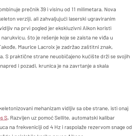
ombinuje prečnik 39 i visinu od 11 milimetara. Nova
eleton verziji, ali zahvaljujući laserski ugraviranim
idljiv na prvi pogled jer ekskluzivni Aikon koristi
narukvicu, što je rešenje koje se zaista ne viđa u
akođe, Maurice Lacroix je zadržao zaštitni znak,
. S praktične strane neuobičajeno kućište drži se svojih
 napred i pozadi, krunica je na zavrtanje a skala
eletonizovani mehanizam vidljiv sa obe strane, isti onaj
s S
.
Razvijen uz pomoć Sellite, automatski kalibar
ca na frekveniciji od 4 Hz i raspolaže rezervom snage od