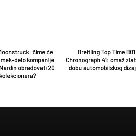
Moonstruck: čime će
Breitling Top Time B01
emek-delo kompanije
Chronograph 41: omaž zla
 Nardin obradovati 20
dobu automobilskog diza
kolekcionara?