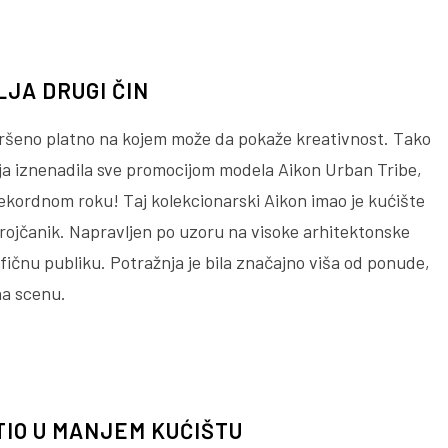
JA DRUGI ČIN
vršeno platno na kojem može da pokaže kreativnost. Tako
ja iznenadila sve promocijom modela Aikon Urban Tribe,
rekordnom roku! Taj kolekcionarski Aikon imao je kućište
brojčanik. Napravljen po uzoru na visoke arhitektonske
ifičnu publiku. Potražnja je bila značajno viša od ponude,
na scenu.
TIO U MANJEM KUĆIŠTU