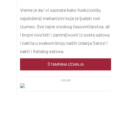
Vreme je da i vi saznate kako funkcionišu
najsloženiji mehanizmi koje je ljudski rod
izumeo. Sve tajne visokog časovničarstva, ali
i brojni noviteti i zanimljivosti iz sveta satova
i nakita u svakom broju naših izdanja Satovi i
nakit i Katalog satova.
ŠTAMPANA IZDANJA
- OGLAS -