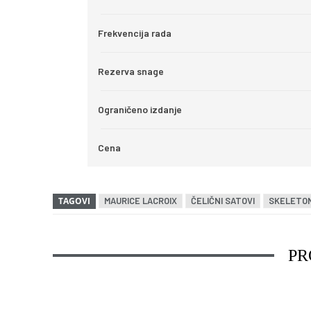
Frekvencija rada
Rezerva snage
Ograničeno izdanje
Cena
TAGOVI
MAURICE LACROIX
ČELIČNI SATOVI
SKELETON
PR