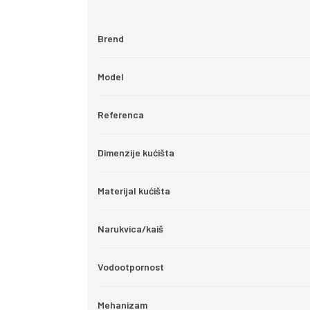
Brend
Model
Referenca
Dimenzije kućišta
Materijal kućišta
Narukvica/kaiš
Vodootpornost
Mehanizam