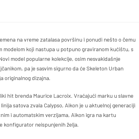
emena na vreme zatalasa površinu i ponudi nešto o čemu
vijim modelom koji nastupa u potpuno graviranom kućištu, s
Novi model popularne kolekcije, osim nesvakidašnje
ojčanikom, pa je sasvim sigurno da će Skeleton Urban
a originalnog dizajna.
liki hit brenda Maurice Lacroix. Vraćajući marku u slavne
 linija satova zvala Calypso, Aikon je u aktuelnoj generaciji
nim i automatskim verzijama, Aikon igra na kartu
e konfigurator neispunjenih želja.