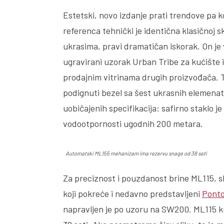
Estetski, novo izdanje prati trendove pa k
referenca tehnički je identična klasičnoj sk
ukrasima, pravi dramatičan iskorak. On je v
ugravirani uzorak Urban Tribe za kućište i 
prodajnim vitrinama drugih proizvođača. T
podignuti bezel sa šest ukrasnih elemenata
uobičajenih specifikacija: safirno staklo je
vodootpornosti ugodnih 200 metara.
Automatski ML155 mehanizam ima rezervu snage od 38 sati
Za preciznost i pouzdanost brine ML115, sk
koji pokreće i nedavno predstavljeni
Ponto
napravljen je po uzoru na SW200. ML115 ku