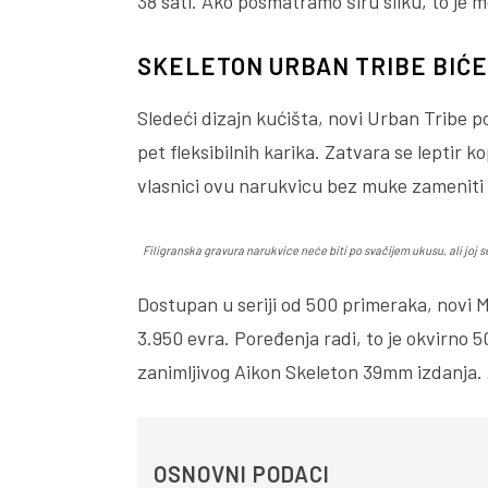
38 sati. Ako posmatramo širu sliku, to je m
SKELETON URBAN TRIBE BIĆE
Sledeći dizajn kućišta, novi Urban Tribe p
pet fleksibilnih karika. Zatvara se leptir
vlasnici ovu narukvicu bez muke zameniti
Filigranska gravura narukvice neće biti po svačijem ukusu, ali joj 
Dostupan u seriji od 500 primeraka, novi 
3.950 evra. Poređenja radi, to je okvirno 5
zanimljivog Aikon Skeleton 39mm izdanja. 
OSNOVNI PODACI