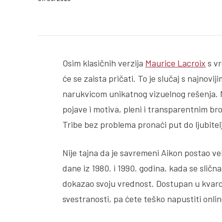
Podeli
Osim klasičnih verzija
Maurice Lacroix
s vr
će se zaista pričati. To je slučaj s najno
narukvicom unikatnog vizuelnog rešenja. 
pojave i motiva, pleni i transparentnim br
Tribe bez problema pronaći put do ljubitelj
Nije tajna da je savremeni Aikon postao ve
dane iz 1980. i 1990. godina, kada se slična
dokazao svoju vrednost. Dostupan u kvarc
svestranosti, pa ćete teško napustiti onlin