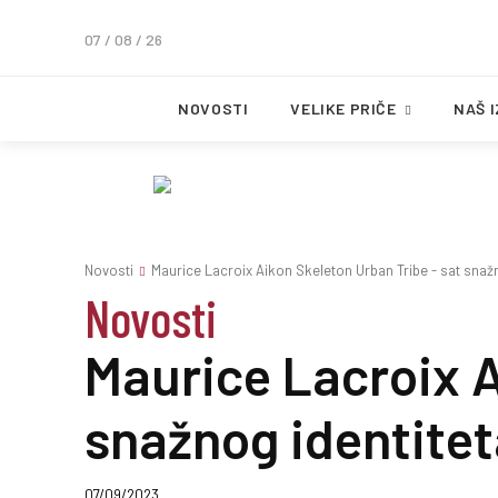
07 / 08 / 26
NOVOSTI
VELIKE PRIČE
NAŠ 
Novosti
Maurice Lacroix Aikon Skeleton Urban Tribe - sat snažn
Novosti
Maurice Lacroix A
snažnog identite
07/09/2023