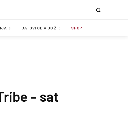
NJA
SATOVI OD A DO Ž
SHOP
ribe – sat