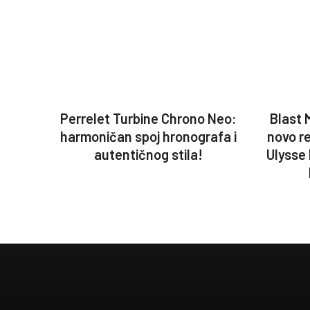
Perrelet Turbine Chrono Neo:
Blast 
harmoničan spoj hronografa i
novo r
autentičnog stila!
Ulysse