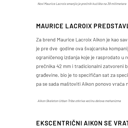
Novi Maurice Lacroix smanjio je prečnik kućišta na 39 milimetara
MAURICE LACROIX PREDSTAVL
Za brend Maurice Lacroix Aikon je kao sa
je pre dve godine ova švajcarska kompani
ograničenog izdanja koje je rasprodato u 
prečnika 42 mm i tradicionalni zatvoreni 
građevine, bio je to specifičan sat za spec
pa se sada maštoviti Aikon ponovo vraća 
Aikon Skeleton Urban Tribe otkriva većinu delova mehanizma
EKSCENTRIČNI AIKON SE VRA