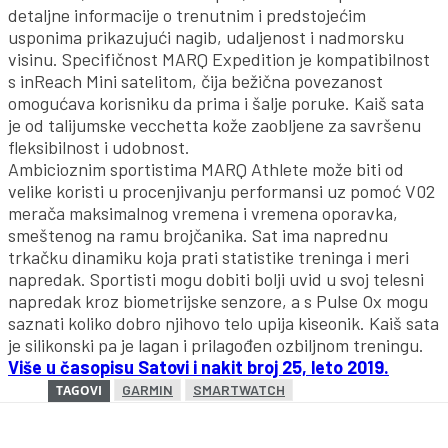
detaljne informacije o trenutnim i predstojećim
usponima prikazujući nagib, udaljenost i nadmorsku
visinu. Specifičnost MARQ Expedition je kompatibilnost
s inReach Mini satelitom, čija bežična povezanost
omogućava korisniku da prima i šalje poruke. Kaiš sata
je od talijumske vecchetta kože zaobljene za savršenu
fleksibilnost i udobnost.
Ambicioznim sportistima MARQ Athlete može biti od
velike koristi u procenjivanju performansi uz pomoć V02
merača maksimalnog vremena i vremena oporavka,
smeštenog na ramu brojčanika. Sat ima naprednu
trkačku dinamiku koja prati statistike treninga i meri
napredak. Sportisti mogu dobiti bolji uvid u svoj telesni
napredak kroz biometrijske senzore, a s Pulse Ox mogu
saznati koliko dobro njihovo telo upija kiseonik. Kaiš sata
je silikonski pa je lagan i prilagođen ozbiljnom treningu.
Više u časopisu Satovi i nakit broj 25, leto 2019.
GARMIN
SMARTWATCH
TAGOVI