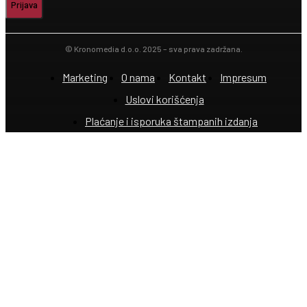
Prijava
© Kronomedia d.o.o. 2025 – sva prava zadržana.
Marketing
O nama
Kontakt
Impresum
Uslovi korišćenja
Plaćanje i isporuka štampanih izdanja