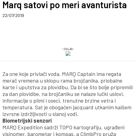
Marq satovi po meri avanturista
22/07/2019
- OGLAS -
Za one koje privlači voda, MARQ Captain ima regata
merač vremena u sklopu rama brojčanika, priobalne
karte i uputstva za plovidbu. Da bi se što bolje pripremili
za dan plovidbe, na brojčaniku se nalaze lučki uslovi,
informacije o plimi i oseci, trenutne brzine vetra i
temperatura. Sat je obogaćen jacquard utkanim kaišem
izvrsne izdržljivosti u slanoj vodi.
B
iometrijski senzori
MARQ Expedition sadrži TOPO kartografiju, ugrađeni
visinomer, barometar i kompas, a ClimbPro pruža