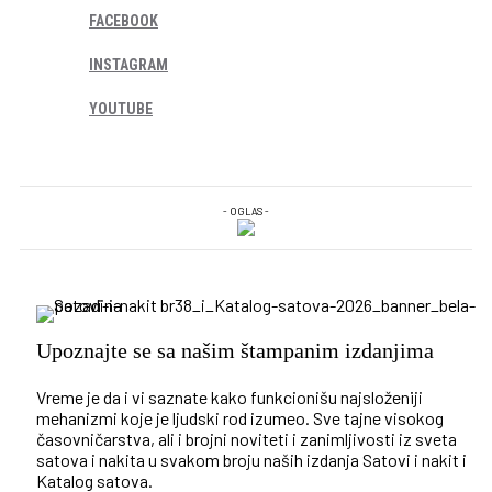
FACEBOOK
INSTAGRAM
YOUTUBE
- OGLAS -
Upoznajte se sa našim štampanim izdanjima
Vreme je da i vi saznate kako funkcionišu najsloženiji
mehanizmi koje je ljudski rod izumeo. Sve tajne visokog
časovničarstva, ali i brojni noviteti i zanimljivosti iz sveta
satova i nakita u svakom broju naših izdanja Satovi i nakit i
Katalog satova.