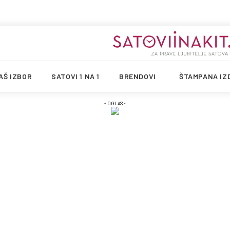
AŠ IZBOR
SATOVI 1 NA 1
BRENDOVI
ŠTAMPANA IZ
- OGLAS -