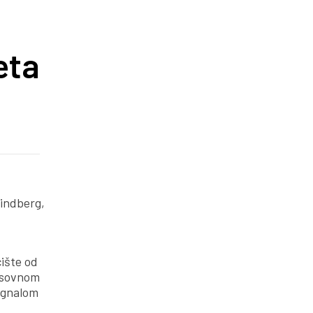
eta
Lindberg,
ište od
časovnom
signalom