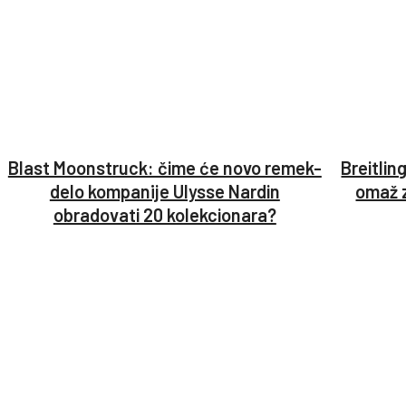
Blast Moonstruck: čime će novo remek-
Breitlin
delo kompanije Ulysse Nardin
omaž 
obradovati 20 kolekcionara?