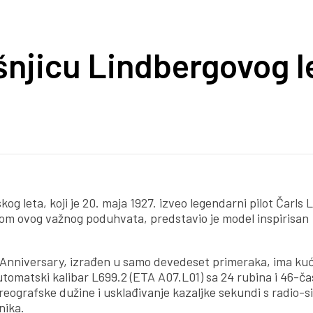
šnjicu Lindbergovog l
leta, koji je 20. maja 1927. izveo legendarni pilot Čarls 
okom ovog važnog poduhvata, predstavio je model inspirisan
Anniversary, izrađen u samo devedeset primeraka, ima kuć
automatski kalibar L699.2 (ETA A07.L01) sa 24 rubina i 46-
eografske dužine i usklađivanje kazaljke sekundi s radio-
nika.