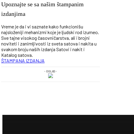
Upoznajte se sa našim štampanim
izdanjima
Vreme je da i vi saznate kako funkcionišu
najsloženiji mehanizmi koje je ljudski rod izumeo.
Sve tajne visokog časovničarstva, ali i brojni
noviteti i zanimljivosti iz sveta satova i nakita u
svakom broju naših izdanja Satovi i nakit i
Katalog satova.
ŠTAMPANA IZDANJA
- OGLAS -