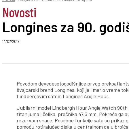
Novosti
Longines za 90. godi
14/07/2017
Podeli
Povodom devedesetogodišnjice prvog prekoatlantskog 
švajcarski brend Longines, koji je i merio vreme t
Lindbergovim satom Longines Angle Hour.
Jubilarni model Lindbergh Hour Angle Watch 90th 
titanijuma i čelika, prečnika 47,5 mm. Pokreće ga 
rezervom snage. Posebne funkcije sata su prikaz gr
pomoću rotirajućeg diska u centralnom delu brojča