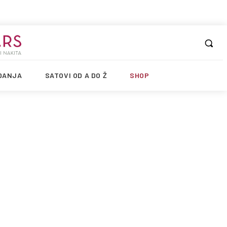
DANJA
SATOVI OD A DO Ž
SHOP