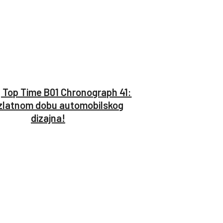
g Top Time B01 Chronograph 41:
zlatnom dobu automobilskog
dizajna!