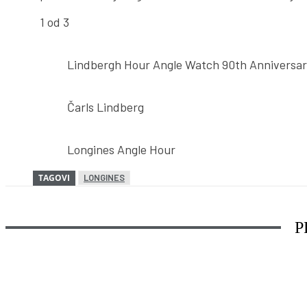
1
od 3
Lindbergh Hour Angle Watch 90th Anniversa
Čarls Lindberg
Longines Angle Hour
TAGOVI
LONGINES
P