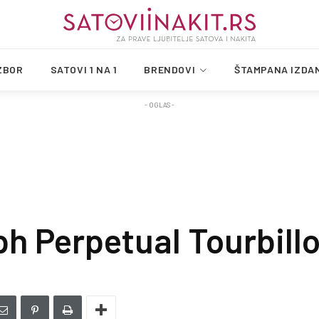
ZBOR
SATOVI 1 NA 1
BRENDOVI
ŠTAMPANA IZDA
- OGLAS -
h Perpetual Tourbill