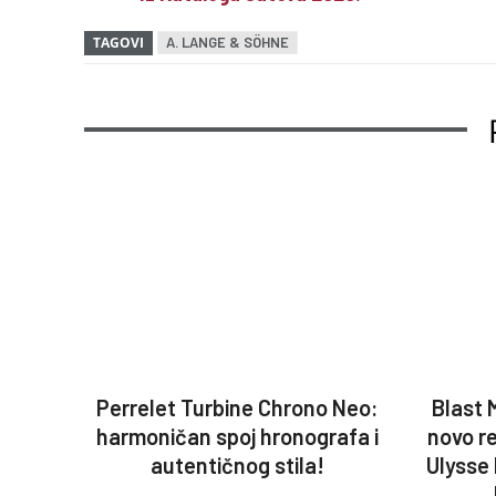
TAGOVI
A. LANGE & SÖHNE
Perrelet Turbine Chrono Neo:
Blast 
harmoničan spoj hronografa i
novo r
autentičnog stila!
Ulysse