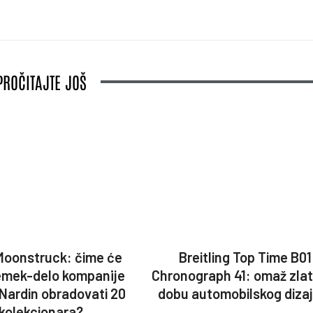
PROČITAJTE JOŠ
Moonstruck: čime će
Breitling Top Time B01
emek-delo kompanije
Chronograph 41: omaž zla
 Nardin obradovati 20
dobu automobilskog diza
kolekcionara?