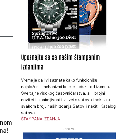
Upoznajte se sa našim štampanim
izdanjima
Vreme je da i vi saznate kako funkcionišu
najsloženiji mehanizmi koje je ljudski rod izumeo.
Sve tajne visokog časovničarstva, ali i brojni
noviteti i zanimljivosti iz sveta satova i nakita u
svakom broju naših izdanja Satovi i nakit i Katalog
satova.
ŠTAMPANA IZDANJA
tnom
jna!
- OGLAS -