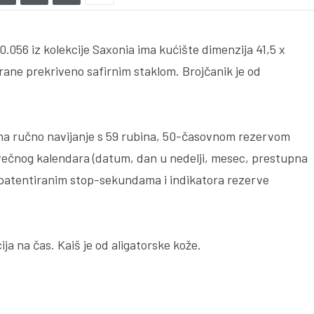
0.056 iz kolekcije Saxonia ima kućište dimenzija 41,5 x
trane prekriveno safirnim staklom. Brojčanik je od
na ručno navijanje s 59 rubina, 50-časovnom rezervom
 večnog kalendara (datum, dan u nedelji, mesec, prestupna
s patentiranim stop-sekundama i indikatora rezerve
ija na čas. Kaiš je od aligatorske kože.