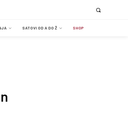
NJA
SATOVI OD A DO Ž
SHOP
on