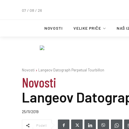
07 / 08 / 26
NOVOSTI
VELIKE PRIČE
NAŠ I
Novosti
Langeov Datograph Perpetual Tourbillon
Novosti
Langeov Datograp
25/11/2019
Podeli