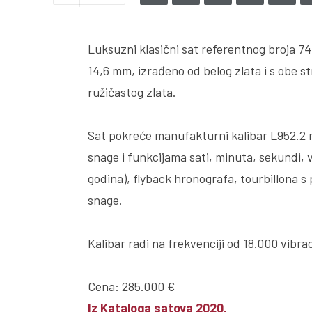
Luksuzni klasični sat referentnog broja 74
14,6 mm, izrađeno od belog zlata i s obe s
ružičastog zlata.
Sat pokreće manufakturni kalibar L952.2 
snage i funkcijama sati, minuta, sekundi,
godina), flyback hronografa, tourbillona 
snage.
Kalibar radi na frekvenciji od 18.000 vibrac
Cena: 285.000 €
Iz Kataloga satova 2020.