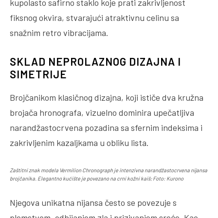
kupolasto safirno staklo koje prati zakrivljenost
fiksnog okvira, stvarajući atraktivnu celinu sa
snažnim retro vibracijama.
SKLAD NEPROLAZNOG DIZAJNA I
SIMETRIJE
Brojčanikom klasičnog dizajna, koji ističe dva kružna
brojača hronografa, vizuelno dominira upečatljiva
narandžastocrvena pozadina sa sfernim indeksima i
zakrivljenim kazaljkama u obliku lista.
Zaštitni znak modela Vermilion Chronograph je intenzivna narandžastocrvena nijansa
brojčanika. Elegantno kućište je povezano na crni kožni kaiš; Foto: Kurono
Njegova unikatna nijansa često se povezuje s
plemstvom, odbijanjem zla i prizivanjem sreće. Kao