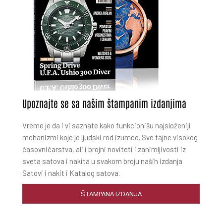
Upoznajte se sa našim štampanim izdanjima
Vreme je da i vi saznate kako funkcionišu najsloženiji
mehanizmi koje je ljudski rod izumeo. Sve tajne visokog
časovničarstva, ali i brojni noviteti i zanimljivosti iz
sveta satova i nakita u svakom broju naših izdanja
Satovi i nakit i Katalog satova.
ŠTAMPANA IZDANJA