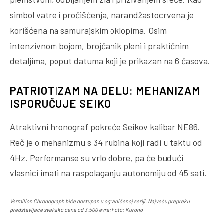
simbol vatre i pročišćenja, narandžastocrvena je
korišćena na samurajskim oklopima. Osim
intenzivnom bojom, brojčanik pleni i praktičnim
detaljima, poput datuma koji je prikazan na 6 časova.
PATRIOTIZAM NA DELU: MEHANIZAM
ISPORUČUJE SEIKO
Atraktivni hronograf pokreće Seikov kalibar NE86.
Reč je o mehanizmu s 34 rubina koji radi u taktu od
4Hz. Performanse su vrlo dobre, pa će budući
vlasnici imati na raspolaganju autonomiju od 45 sati.
Vermilion Chronograph biće dostupan u ograničenoj seriji. Najveću prepreku
predstavljaće svakako cena od 3.500 evra; Foto: Kurono