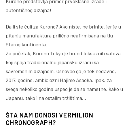
Kurono predstavlja primer prvoklasne izrade i
autentičnog dizajna!
Da li ste čuli za Kurono? Ako niste, ne brinite, jer je u
pitanju manufaktura prilično neafirmisana na tlu
Starog kontinenta.
Za početak, Kurono Tokyo je brend luksuznih satova
koji spaja tradicionalnu japansku izradu sa
savremenim dizajnom. Osnovao ga je tek nedavno,
2017. godine, ambiciozni Hajime Asaoka. Ipak, za
svega nekoliko godina uspeo je da se nametne, kako u
Japanu, tako i na ostalim tržištima…
ŠTA NAM DONOSI VERMILION
CHRONOGRAPH?