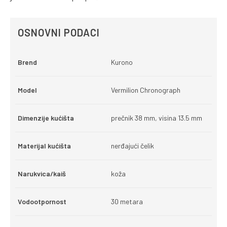
OSNOVNI PODACI
Brend
Kurono
Model
Vermilion Chronograph
Dimenzije kućišta
prečnik 38 mm, visina 13.5 mm
Materijal kućišta
nerđajući čelik
Narukvica/kaiš
koža
Vodootpornost
30 metara