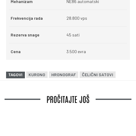
Mehanizam
NE86 automatski
Frekvencija rada
28.800 vps
Rezerva snage
45 sati
Cena
3.500 evra
KURONO
HRONOGRAF
ČELIČNI SATOVI
TAGOVI
PROČITAJTE JOŠ