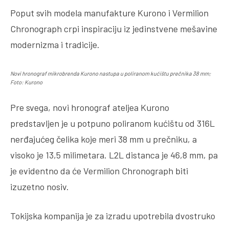
Poput svih modela manufakture Kurono i Vermilion
Chronograph crpi inspiraciju iz jedinstvene mešavine
modernizma i tradicije.
Novi hronograf mikrobrenda Kurono nastupa u poliranom kućištu prečnika 38 mm;
Foto: Kurono
Pre svega, novi hronograf ateljea Kurono
predstavljen je u potpuno poliranom kućištu od 316L
nerđajućeg čelika koje meri 38 mm u prečniku, a
visoko je 13,5 milimetara. L2L distanca je 46,8 mm, pa
je evidentno da će Vermilion Chronograph biti
izuzetno nosiv.
Tokijska kompanija je za izradu upotrebila dvostruko