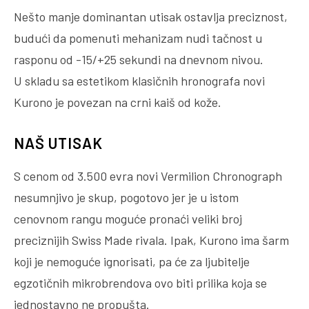
Nešto manje dominantan utisak ostavlja preciznost,
budući da pomenuti mehanizam nudi tačnost u
rasponu od -15/+25 sekundi na dnevnom nivou.
U skladu sa estetikom klasičnih hronografa novi
Kurono je povezan na crni kaiš od kože.
NAŠ UTISAK
S cenom od 3.500 evra novi Vermilion Chronograph
nesumnjivo je skup, pogotovo jer je u istom
cenovnom rangu moguće pronaći veliki broj
preciznijih Swiss Made rivala. Ipak, Kurono ima šarm
koji je nemoguće ignorisati, pa će za ljubitelje
egzotičnih mikrobrendova ovo biti prilika koja se
jednostavno ne propušta.