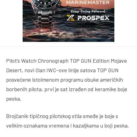
Pilot’s Watch Chronograph TOP GUN Edition Mojave
Desert, novi član IWC-ove linije satova TOP GUN
posvećene istoimenom programu obuke američkih
borbenih pilota, prvi je sat izrađen od keramike boje
peska.
Brojčanik tipičnog pilotskog stila smeđe je boje s
velikim oznakama vremena i kazaljkama u boji peska.