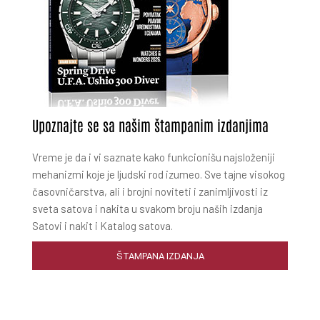
Upoznajte se sa našim štampanim izdanjima
Vreme je da i vi saznate kako funkcionišu najsloženiji
mehanizmi koje je ljudski rod izumeo. Sve tajne visokog
časovničarstva, ali i brojni noviteti i zanimljivosti iz
sveta satova i nakita u svakom broju naših izdanja
Satovi i nakit i Katalog satova.
ŠTAMPANA IZDANJA