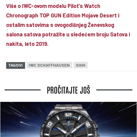
Više o IWC-ovom modelu Pilot’s Watch
Chronograph TOP GUN Edition Mojave Desert i
ostalim satovima s ovogodišnjeg Ženevskog
salona satova potražite
u sledećem broju Satova i
nakita, leto 2019.
IWC SCHAFFHAUSEN
SIHH
TAGOVI
PROČITAJTE JOŠ