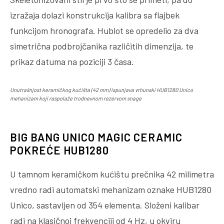
izražaja dolazi konstrukcija kalibra sa flajbek
funkcijom hronografa. Hublot se opredelio za dva
simetrična podbrojčanika različitih dimenzija, te
prikaz datuma na poziciji 3 časa.
Unutrašnjost keramičkog kućišta (42 mm) ispunjava vrhunski HUB1280 Unico
mehanizam koji raspolaže trodnevnom rezervom snage
BIG BANG UNICO MAGIC CERAMIC
POKREĆE HUB1280
U tamnom keramičkom kućištu prečnika 42 milimetra
vredno radi automatski mehanizam oznake HUB1280
Unico, sastavljen od 354 elementa. Složeni kalibar
radi na klasičnoj frekvenciji od 4 Hz, u okviru