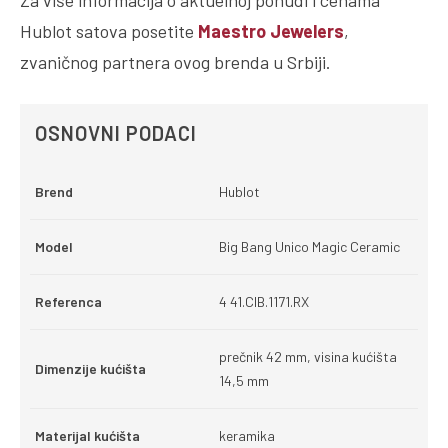
Za više informacija o aktuelnoj ponudi i cenama
Hublot satova posetite
Maestro Jewelers
,
zvaničnog partnera ovog brenda u Srbiji.
OSNOVNI PODACI
Brend
Hublot
Model
Big Bang Unico Magic Ceramic
Referenca
4 41.CIB.1171.RX
prečnik 42 mm, visina kućišta
Dimenzije kućišta
14,5 mm
Materijal kućišta
keramika