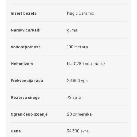
Insert bezela
Magic Ceramic
Narukvica/kaiš
guma
Vodootpornost
100 metara
Mehanizam
HUB1280 automatski
Frekvencija rada
28.800 vps
Rezerva snage
72 sata
Ograničeno izdanje
20 primeraka
Cena
34.300 evra