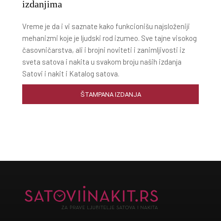
izdanjima
Vreme je da i vi saznate kako funkcionišu najsloženiji
mehanizmi koje je ljudski rod izumeo. Sve tajne visokog
časovničarstva, ali i brojni noviteti i zanimljivosti iz
sveta satova i nakita u svakom broju naših izdanja
Satovi i nakit i Katalog satova.
ŠTAMPANA IZDANJA