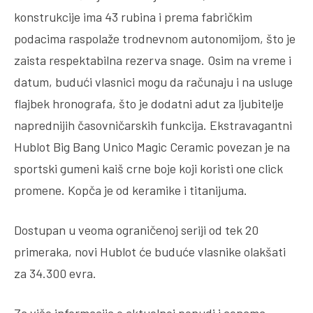
konstrukcije ima 43 rubina i prema fabričkim
podacima raspolaže trodnevnom autonomijom, što je
zaista respektabilna rezerva snage. Osim na vreme i
datum, budući vlasnici mogu da računaju i na usluge
flajbek hronografa, što je dodatni adut za ljubitelje
naprednijih časovničarskih funkcija. Ekstravagantni
Hublot Big Bang Unico Magic Ceramic povezan je na
sportski gumeni kaiš crne boje koji koristi one click
promene. Kopča je od keramike i titanijuma.
Dostupan u veoma ograničenoj seriji od tek 20
primeraka, novi Hublot će buduće vlasnike olakšati
za 34.300 evra.