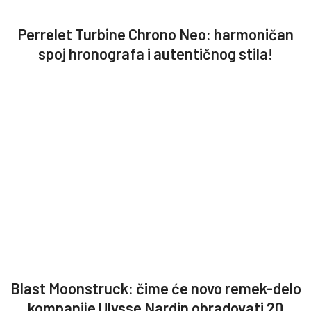
Perrelet Turbine Chrono Neo: harmoničan
spoj hronografa i autentičnog stila!
Blast Moonstruck: čime će novo remek-delo
kompanije Ulysse Nardin obradovati 20