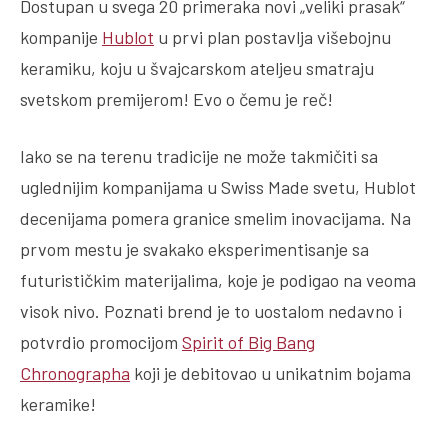
Dostupan u svega 20 primeraka novi „veliki prasak“
kompanije
Hublot
u prvi plan postavlja višebojnu
keramiku, koju u švajcarskom ateljeu smatraju
svetskom premijerom! Evo o čemu je reč!
Iako se na terenu tradicije ne može takmičiti sa
uglednijim kompanijama u Swiss Made svetu, Hublot
decenijama pomera granice smelim inovacijama. Na
prvom mestu je svakako eksperimentisanje sa
futurističkim materijalima, koje je podigao na veoma
visok nivo. Poznati brend je to uostalom nedavno i
potvrdio promocijom
Spirit of Big Bang
Chronographa
koji je debitovao u unikatnim bojama
keramike!