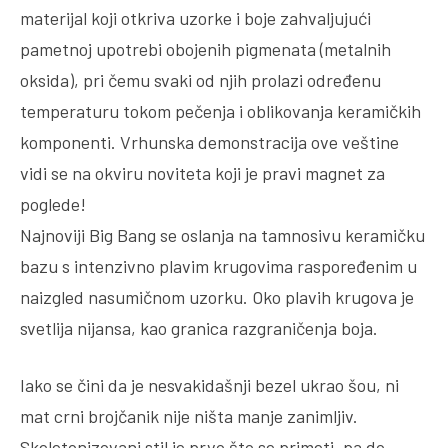
materijal koji otkriva uzorke i boje zahvaljujući
pametnoj upotrebi obojenih pigmenata (metalnih
oksida), pri čemu svaki od njih prolazi određenu
temperaturu tokom pečenja i oblikovanja keramičkih
komponenti. Vrhunska demonstracija ove veštine
vidi se na okviru noviteta koji je pravi magnet za
poglede!
Najnoviji Big Bang se oslanja na tamnosivu keramičku
bazu s intenzivno plavim krugovima raspoređenim u
naizgled nasumičnom uzorku. Oko plavih krugova je
svetlija nijansa, kao granica razgraničenja boja.
Iako se čini da je nesvakidašnji bezel ukrao šou, ni
mat crni brojčanik nije ništa manje zanimljiv.
Skeletonizovani stil je prvo što se primeti, pa do