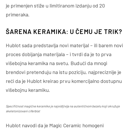
je primenjen stiže u limitiranom izdanju od 20
primeraka.
ŠARENA KERAMIKA: U ČEMU JE TRIK?
Hublot sada predstavlja novi materijal – ili barem novi
proces dobijanja materijala – i tvrdi da je to prva
višebojna keramika na svetu. Budući da mnogi
brendovi pretenduju na istu poziciju, najpreciznije je
reći da je Hublot kreirao prvu komercijalno dostupnu
višebojnu keramiku.
Specifičnost magične keramike je najvidljivija na autentičnom bezelu koji okružuje
skeletonizovani ciferblat
Hublot navodi da je Magic Ceramic homogeni