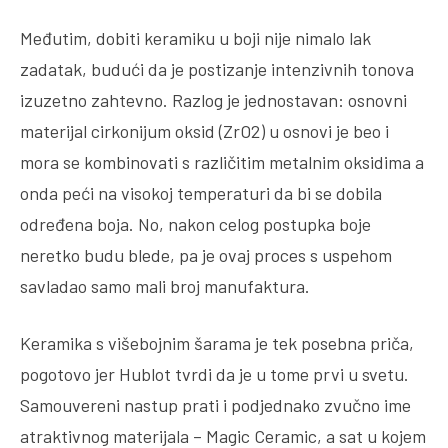
Međutim, dobiti keramiku u boji nije nimalo lak
zadatak, budući da je postizanje intenzivnih tonova
izuzetno zahtevno. Razlog je jednostavan: osnovni
materijal cirkonijum oksid (ZrO2) u osnovi je beo i
mora se kombinovati s različitim metalnim oksidima a
onda peći na visokoj temperaturi da bi se dobila
određena boja. No, nakon celog postupka boje
neretko budu blede, pa je ovaj proces s uspehom
savladao samo mali broj manufaktura.
Keramika s višebojnim šarama je tek posebna priča,
pogotovo jer Hublot tvrdi da je u tome prvi u svetu.
Samouvereni nastup prati i podjednako zvučno ime
atraktivnog materijala – Magic Ceramic, a sat u kojem