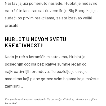
Nastavljajući pomenuto nasleđe, Hublot je nedavno
na tržište lansirao sat čuvene linije Big Bang, koji je,
sudeći po prvim reakcijama, zaista izazvao veliki
prasak!
HUBLOT U NOVOM SVETU
KREATIVNOSTI!
Kada je reč o keramičkim satovima, Hublot je
poslednjih godina bez ikakve sumnje jedan od
najkreativnijih brendova. Tu poziciju je osvojio
modelima koji plene gotovo svim bojama koje možete
zamisliti…
Kompanija Hublot novim modelom ističe potencijal višebojne, takozvane magične
keramike!