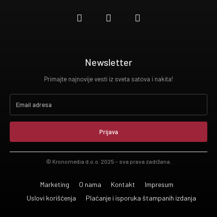
Newsletter
Primajte najnovije vesti iz sveta satova i nakita!
Prijava
© Kronomedia d.o.o. 2025 – sva prava zadržana.
Marketing
O nama
Kontakt
Impresum
Uslovi korišćenja
Plaćanje i isporuka štampanih izdanja