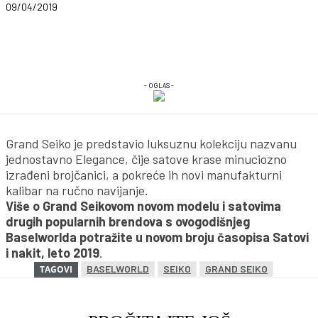
09/04/2019
- OGLAS -
Grand Seiko je predstavio luksuznu kolekciju nazvanu
jednostavno Elegance, čije satove krase minuciozno
izrađeni brojčanici, a pokreće ih novi manufakturni
kalibar na ručno navijanje.
Više o Grand Seikovom novom modelu i satovima
drugih popularnih brendova s ovogodišnjeg
Baselworlda potražite u novom broju časopisa Satovi
i nakit, leto 2019
.
BASELWORLD
SEIKO
GRAND SEIKO
TAGOVI