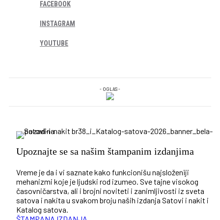
FACEBOOK
INSTAGRAM
YOUTUBE
- OGLAS -
Upoznajte se sa našim štampanim izdanjima
Vreme je da i vi saznate kako funkcionišu najsloženiji
mehanizmi koje je ljudski rod izumeo. Sve tajne visokog
časovničarstva, ali i brojni noviteti i zanimljivosti iz sveta
satova i nakita u svakom broju naših izdanja Satovi i nakit i
Katalog satova.
ŠTAMPANA IZDANJA