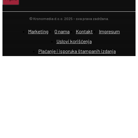
© Kronomedia d.o.o. 2025 – sva prava zadržana.
Marketing
O nama
Kontakt
Impresum
Uslovi korišćenja
Plaćanje i isporuka štampanih izdanja