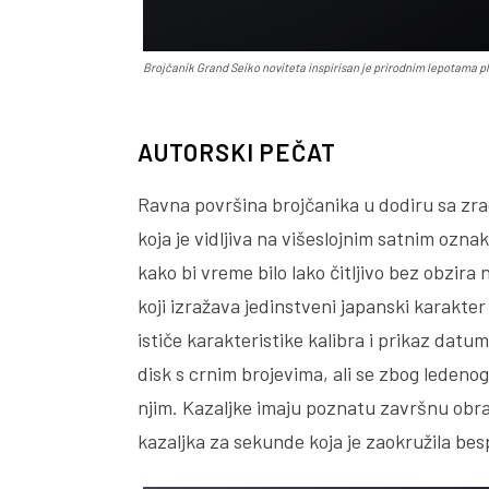
Brojčanik Grand Seiko noviteta inspirisan je prirodnim lepotama p
AUTORSKI PEČAT
Ravna površina brojčanika u dodiru sa zra
koja je vidljiva na višeslojnim satnim oznak
kako bi vreme bilo lako čitljivo bez obzira
koji izražava jedinstveni japanski karakter
ističe karakteristike kalibra i prikaz datum
disk s crnim brojevima, ali se zbog leden
njim. Kazaljke imaju poznatu završnu obra
kazaljka za sekunde koja je zaokružila be