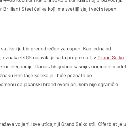
rilliant Steel čelika koji ima svetliji sjaj i veći stepen
e sat koji je bio predodređen za uspeh. Kao jedna od
e, oznaka 44GS najavila je sada prepoznatljiv
Grand Seiko
etne elegancije. Danas, 55 godina kasnije, originalni model
 oznaku Heritage kolekcije i biće poznata po
pomenu da japanski brend ovom prilikom nije ograničio
va voljeni i sve uticajniji Grand Seiko stil. Ciferblat je u