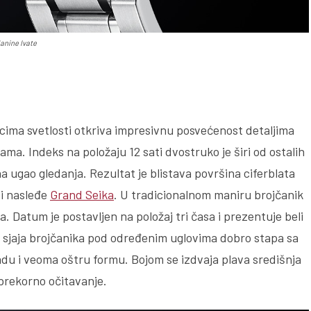
lanine Ivate
cima svetlosti otkriva impresivnu posvećenost detaljima
ama. Indeks na položaju 12 sati dvostruko je širi od ostalih
 na ugao gledanja. Rezultat je blistava površina ciferblata
 i nasleđe
Grand Seika
. U tradicionalnom maniru brojčanik
a. Datum je postavljen na položaj tri časa i prezentuje beli
og sjaja brojčanika pod određenim uglovima dobro stapa sa
du i veoma oštru formu. Bojom se izdvaja plava središnja
sprekorno očitavanje.