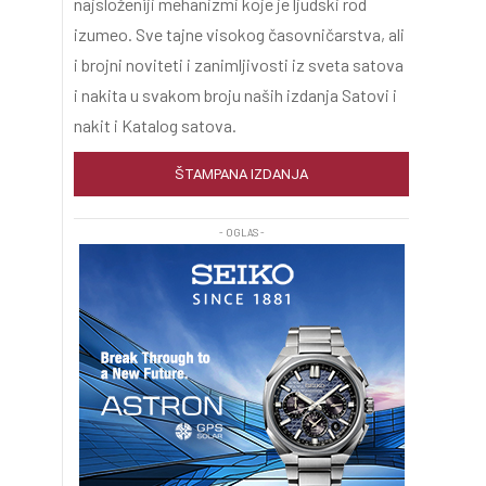
najsloženiji mehanizmi koje je ljudski rod
izumeo. Sve tajne visokog časovničarstva, ali
i brojni noviteti i zanimljivosti iz sveta satova
i nakita u svakom broju naših izdanja Satovi i
nakit i Katalog satova.
ŠTAMPANA IZDANJA
- OGLAS -