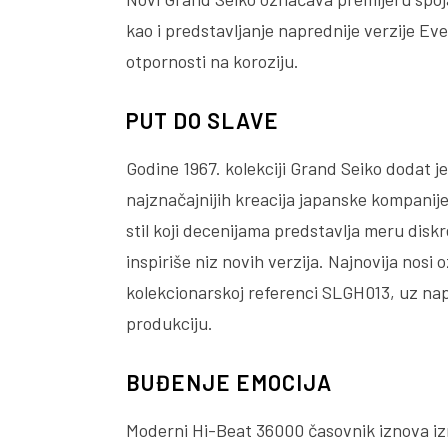
kao i predstavljanje naprednije verzije Ever B
otpornosti na koroziju.
PUT DO SLAVE
Godine 1967. kolekciji Grand Seiko dodat j
najznačajnijih kreacija japanske kompanij
stil koji decenijama predstavlja meru diskr
inspiriše niz novih verzija. Najnovija nosi
kolekcionarskoj referenci SLGH013, uz na
produkciju.
BUĐENJE EMOCIJA
Moderni Hi-Beat 36000 časovnik iznova izraža