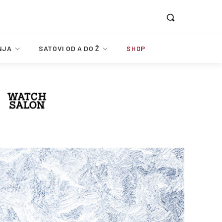
NJA
SATOVI OD A DO Ž
SHOP