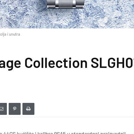
lja i unutra
age Collection SLGH01
 44GS kućišta i kalibra 9SA5 u standardnoj proizvodnji,