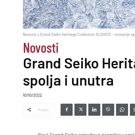
Novosti
Grand Seiko Heritage Collection SLGH013 – inovacije spo
Novosti
Grand Seiko Herit
spolja i unutra
10/10/2022
Podeli
Novi Grand Seiko označava premijeru spoja