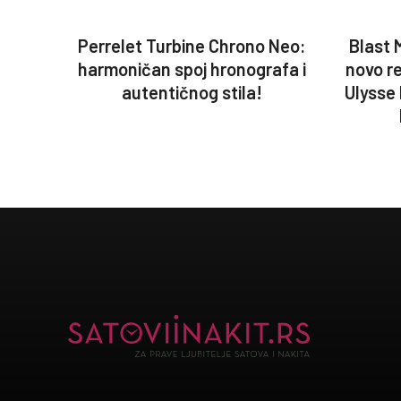
Perrelet Turbine Chrono Neo:
Blast 
harmoničan spoj hronografa i
novo r
autentičnog stila!
Ulysse