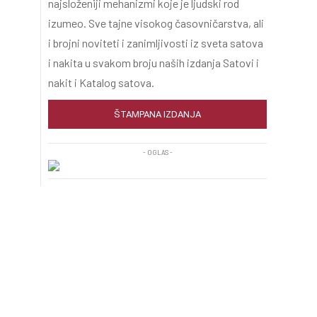
najsloženiji mehanizmi koje je ljudski rod
izumeo. Sve tajne visokog časovničarstva, ali
i brojni noviteti i zanimljivosti iz sveta satova
i nakita u svakom broju naših izdanja Satovi i
nakit i Katalog satova.
ŠTAMPANA IZDANJA
- OGLAS -