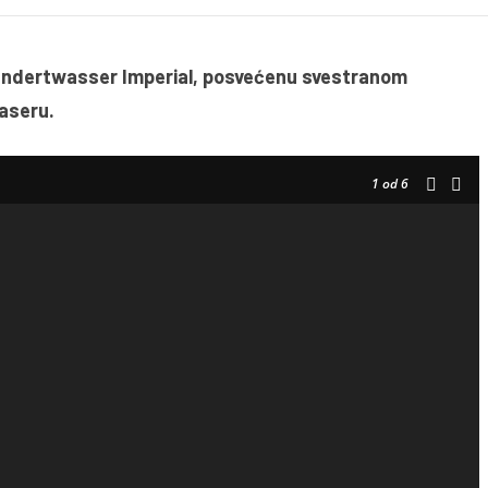
 Hundertwasser Imperial, posvećenu svestranom
tvaseru.
1
od 6