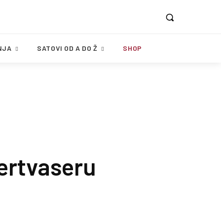
NJA
SATOVI OD A DO Ž
SHOP
ertvaseru