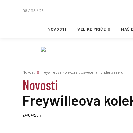
08 / 08 / 26
NOVOSTI
VELIKE PRIČE
NAŠ 
Novosti
Freywilleova kolekcija posvećena Hundertvaseru
Novosti
Freywilleova kol
24/04/2017
Podeli