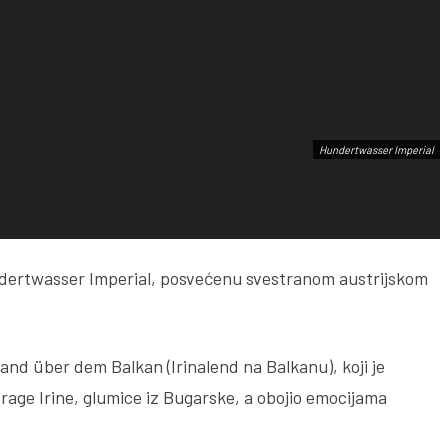
Hundertwasser Imperial
undertwasser Imperial, posvećenu svestranom austrijskom
and über dem Balkan (Irinalend na Balkanu), koji je
rage Irine, glumice iz Bugarske, a obojio emocijama