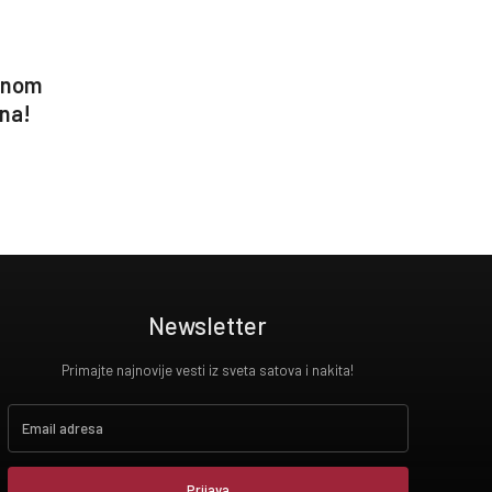
tnom
jna!
Newsletter
Primajte najnovije vesti iz sveta satova i nakita!
Prijava