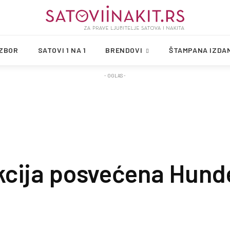
IZBOR
SATOVI 1 NA 1
BRENDOVI
ŠTAMPANA IZDA
- OGLAS -
ekcija posvećena Hund