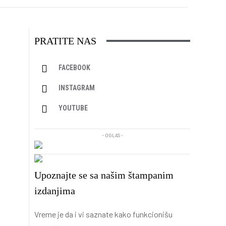
PRATITE NAS
FACEBOOK
INSTAGRAM
YOUTUBE
- OGLAS -
Upoznajte se sa našim štampanim
izdanjima
Vreme je da i vi saznate kako funkcionišu