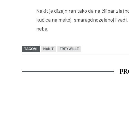
Nakit je dizajniran tako da na ćilibar zlat
kućica na mekoj, smaragdnozelenoj livadi,
neba.
TAGOVI
NAKIT
FREYWILLE
PR