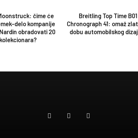
Moonstruck: čime će
Breitling Top Time B01
emek-delo kompanije
Chronograph 41: omaž zla
Hundertwasser Imperial
 Nardin obradovati 20
dobu automobilskog diza
kolekcionara?