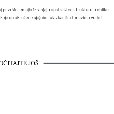
noj površini emajla izranjaju apstraktne strukture u obliku
 koje su okružene sjajnim, plavkastim tonovima vode i
Hundertwasser Imperial
OČITAJTE JOŠ