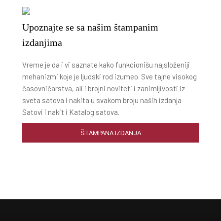
Upoznajte se sa našim štampanim
izdanjima
Vreme je da i vi saznate kako funkcionišu najsloženiji
mehanizmi koje je ljudski rod izumeo. Sve tajne visokog
časovničarstva, ali i brojni noviteti i zanimljivosti iz
sveta satova i nakita u svakom broju naših izdanja
Satovi i nakit i Katalog satova.
ŠTAMPANA IZDANJA