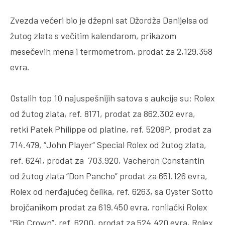
Zvezda večeri bio je džepni sat Džordža Danijelsa od
žutog zlata s večitim kalendarom, prikazom
mesečevih mena i termometrom, prodat za 2,129.358
evra.
Ostalih top 10 najuspešnijih satova s aukcije su: Rolex
od žutog zlata, ref. 8171, prodat za 862.302 evra,
retki Patek Philippe od platine, ref. 5208P, prodat za
714.479, “John Player“ Special Rolex od žutog zlata,
ref. 6241, prodat za 703.920, Vacheron Constantin
od žutog zlata “Don Pancho” prodat za 651.126 evra,
Rolex od nerđajućeg čelika, ref. 6263, sa Oyster Sotto
brojčanikom prodat za 619.450 evra, ronilački Rolex
“Big Crown”, ref. 6200, prodat za 524.420 evra, Rolex