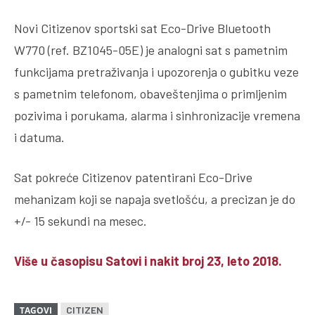
Novi Citizenov sportski sat Eco-Drive Bluetooth
W770 (ref. BZ1045-05E) je analogni sat s pametnim
funkcijama pretraživanja i upozorenja o gubitku veze
s pametnim telefonom, obaveštenjima o primljenim
pozivima i porukama, alarma i sinhronizacije vremena
i datuma.
Sat pokreće Citizenov patentirani Eco-Drive
mehanizam koji se napaja svetlošću, a precizan je do
+/- 15 sekundi na mesec.
Više u časopisu Satovi i nakit broj 23, leto 2018.
CITIZEN
TAGOVI