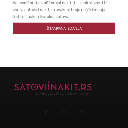
časovničarstva, ali i brojni noviteti i zanimljivosti iz
sveta satova i nakita u svakom broju naših izdanja
Satovi i nakit i Katalog satova.
ŠTAMPANA IZDANJA