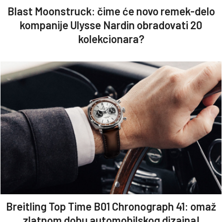
Blast Moonstruck: čime će novo remek-delo
kompanije Ulysse Nardin obradovati 20
kolekcionara?
Breitling Top Time B01 Chronograph 41: omaž
zlatnom dobu automobilskog dizajna!