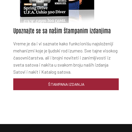
Upoznajte se sa našim štampanim izdanjima
Vreme je da i vi saznate kako funkcionišu najsloženiji
mehanizmi koje je ljudski rod izumeo. Sve tajne visokog
časovničarstva, ali i brojni noviteti i zanimljivosti iz
sveta satova i nakita u svakom broju naših izdanja
Satovi i nakit i Katalog satova.
ŠTAMPANA IZDANJA