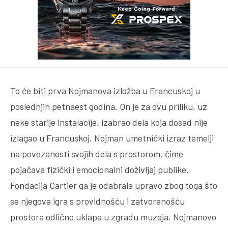
To će biti prva Nojmanova izložba u Francuskoj u
poslednjih petnaest godina. On je za ovu priliku, uz
neke starije instalacije, izabrao dela koja dosad nije
izlagao u Francuskoj. Nojman umetnički izraz temelji
na povezanosti svojih dela s prostorom, čime
pojačava fizički i emocionalni doživljaj publike.
Fondacija Cartier ga je odabrala upravo zbog toga što
se njegova igra s providnošću i zatvorenošću
prostora odlično uklapa u zgradu muzeja. Nojmanovo