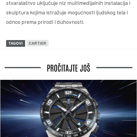
stvaralaštvo uključuje niz multimedijalnih instalacija i
skulptura kojima istražuje mogućnosti ljudskog tela i
odnos prema prirodi i duhovnosti.
CARTIER
TAGOVI
PROČITAJTE JOŠ