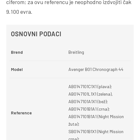
ciferom; za ovu referencu je neophodno izdvojiti čak
9.100 evra.
OSNOVNI PODACI
Brend
Breitling
Model
Avenger B01 Chronograph 44
AB0147101C1X1 (plava);
AB0147101L1X1 (zelena),
AB0147101A1X1 (bež);
AB0147101B1A1 (crna);
Reference
AB0147101B1A1 (Night Mission
žuta);
SB0147101B1X1 (Night Mission
crna);