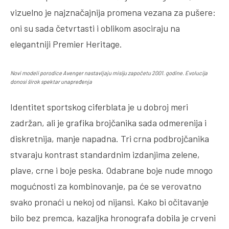
vizuelno je najznačajnija promena vezana za pušere:
oni su sada četvrtasti i oblikom asociraju na
elegantniji Premier Heritage.
Novi modeli porodice Avenger nastavljaju misiju započetu 2001. godine. Evolucija
donosi širok spektar unapređenja
Identitet sportskog ciferblata je u dobroj meri
zadržan, ali je grafika brojčanika sada odmerenija i
diskretnija, manje napadna. Tri crna podbrojčanika
stvaraju kontrast standardnim izdanjima zelene,
plave, crne i boje peska. Odabrane boje nude mnogo
mogućnosti za kombinovanje, pa će se verovatno
svako pronaći u nekoj od nijansi. Kako bi očitavanje
bilo bez premca, kazaljka hronografa dobila je crveni