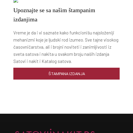
Upoznajte se sa našim štampanim
izdanjima
Vreme je da i vi saznate kako funkcionišu najsloženiji
mehanizmi koje je ljudski rod izumeo. Sve tajne visokog
časovničarstva, ali i brojni noviteti i zanimljivosti iz
sveta satova i nakita u svakom broju naših izdanja
Satovi i nakit i Katalog satova.
ŠTAMPANA IZDANJA