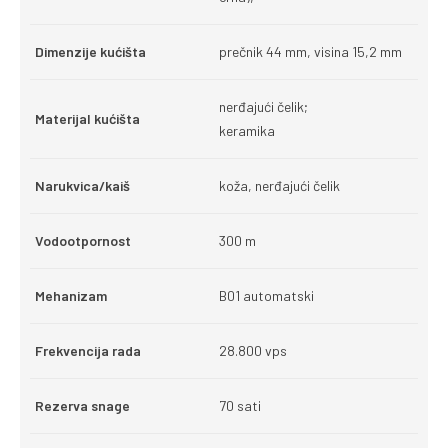
Dimenzije kućišta
prečnik 44 mm, visina 15,2 mm
nerđajući čelik;
Materijal kućišta
keramika
Narukvica/kaiš
koža, nerđajući čelik
Vodootpornost
300 m
Mehanizam
B01 automatski
Frekvencija rada
28.800 vps
Rezerva snage
70 sati