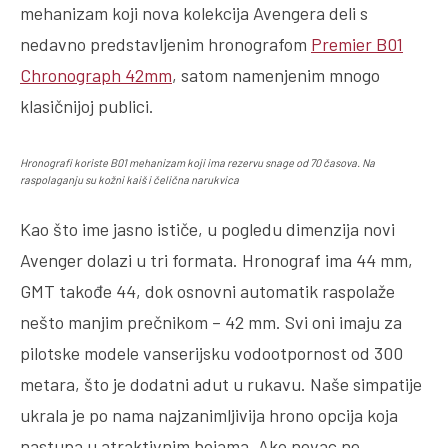
mehanizam koji nova kolekcija Avengera deli s
nedavno predstavljenim hronografom
Premier B01
Chronograph 42mm
, satom namenjenim mnogo
klasičnijoj publici.
Hronografi koriste B01 mehanizam koji ima rezervu snage od 70 časova. Na
raspolaganju su kožni kaiš i čelična narukvica
Kao što ime jasno ističe, u pogledu dimenzija novi
Avenger dolazi u tri formata. Hronograf ima 44 mm,
GMT takođe 44, dok osnovni automatik raspolaže
nešto manjim prečnikom – 42 mm. Svi oni imaju za
pilotske modele vanserijsku vodootpornost od 300
metara, što je dodatni adut u rukavu. Naše simpatije
ukrala je po nama najzanimljivija hrono opcija koja
nastupa u atraktivnim bojama. Ako novac ne