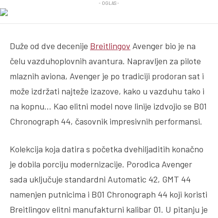
- OGLAS -
Duže od dve decenije
Breitlingov
Avenger bio je na
čelu vazduhoplovnih avantura. Napravljen za pilote
mlaznih aviona, Avenger je po tradiciji prodoran sat i
može izdržati najteže izazove, kako u vazduhu tako i
na kopnu… Kao elitni model nove linije izdvojio se B01
Chronograph 44, časovnik impresivnih performansi.
Kolekcija koja datira s početka dvehiljaditih konačno
je dobila porciju modernizacije. Porodica Avenger
sada uključuje standardni Automatic 42, GMT 44
namenjen putnicima i B01 Chronograph 44 koji koristi
Breitlingov elitni manufakturni kalibar 01. U pitanju je