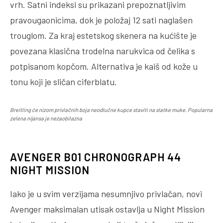
vrh. Satni indeksi su prikazani prepoznatljivim
pravougaonicima, dok je položaj 12 sati naglašen
trouglom. Za kraj estetskog skenera na kućište je
povezana klasična trodelna narukvica od čelika s
potpisanom kopčom. Alternativa je kaiš od kože u
tonu koji je sličan ciferblatu.
Breitling će nizom privlačnih boja neodlučne kupce staviti na slatke muke. Popularna
zelena nijansa je nezaobilazna
AVENGER B01 CHRONOGRAPH 44
NIGHT MISSION
Iako je u svim verzijama nesumnjivo privlačan, novi
Avenger maksimalan utisak ostavlja u Night Mission