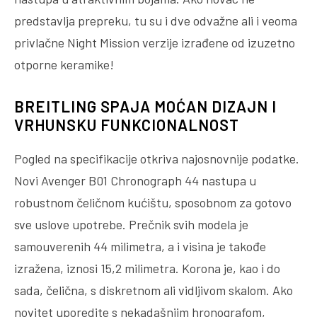
predstavlja prepreku, tu su i dve odvažne ali i veoma
privlačne Night Mission verzije izrađene od izuzetno
otporne keramike!
BREITLING SPAJA MOĆAN DIZAJN I
VRHUNSKU FUNKCIONALNOST
Pogled na specifikacije otkriva najosnovnije podatke.
Novi Avenger B01 Chronograph 44 nastupa u
robustnom čeličnom kućištu, sposobnom za gotovo
sve uslove upotrebe. Prečnik svih modela je
samouverenih 44 milimetra, a i visina je takođe
izražena, iznosi 15,2 milimetra. Korona je, kao i do
sada, čelična, s diskretnom ali vidljivom skalom. Ako
novitet uporedite s nekadašnjim hronografom,