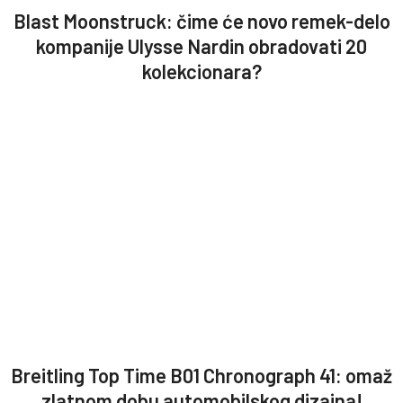
Blast Moonstruck: čime će novo remek-delo
kompanije Ulysse Nardin obradovati 20
kolekcionara?
Breitling Top Time B01 Chronograph 41: omaž
zlatnom dobu automobilskog dizajna!