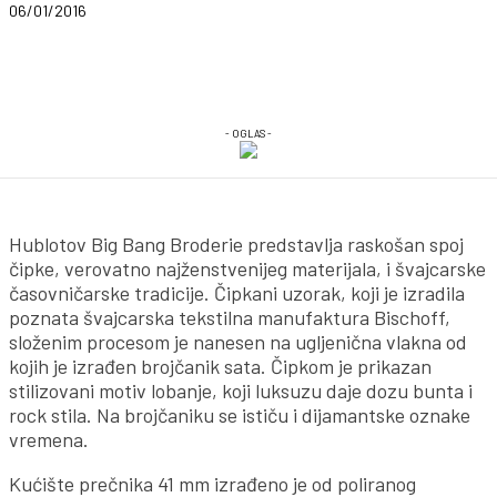
06/01/2016
- OGLAS -
Hublotov Big Bang Broderie predstavlja raskošan spoj
čipke, verovatno najženstvenijeg materijala, i švajcarske
časovničarske tradicije. Čipkani uzorak, koji je izradila
poznata švajcarska tekstilna manufaktura Bischoff,
složenim procesom je nanesen na ugljenična vlakna od
kojih je izrađen brojčanik sata. Čipkom je prikazan
stilizovani motiv lobanje, koji luksuzu daje dozu bunta i
rock stila. Na brojčaniku se ističu i dijamantske oznake
vremena.
Kućište prečnika 41 mm izrađeno je od poliranog