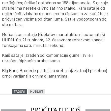
nerđajućeg čelika i optočeno sa 198 dijamanata. S gornje
strane ima nerefleksivno safirno staklo. Ram sata je od
ugljeničnih vlakana s nanesenom čipkom, a za kućište je
pričvršćen vijcima od titanijuma. Sat je vodootporan do
sto metara.
Mehanizam sata je Hublotov manufakturni automatski
HUB1110 s 21 rubinom, 42-časovnom rezervom snage i
funkcijama sati, minuta i sekundi.
Kaiš sata je izrađen od kombinacije gume i svile i
ukrašen čipkanim arabeskama.
Big Bang Broderie postoji i u srebrnoj, zlatnoj i posebnoj
crnoj varijanti s crnim dijamantima.
HUBLOT
TAGOVI
PROČITAJTE JOŠ