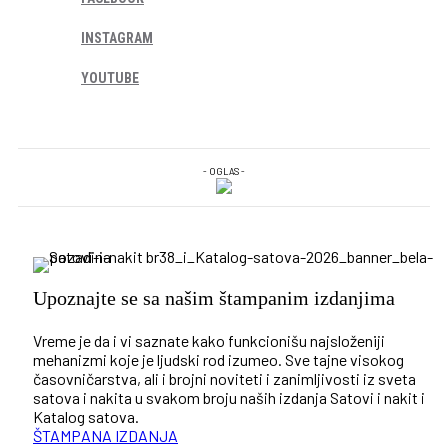
INSTAGRAM
YOUTUBE
- OGLAS -
Upoznajte se sa našim štampanim izdanjima
Vreme je da i vi saznate kako funkcionišu najsloženiji
mehanizmi koje je ljudski rod izumeo. Sve tajne visokog
časovničarstva, ali i brojni noviteti i zanimljivosti iz sveta
satova i nakita u svakom broju naših izdanja Satovi i nakit i
Katalog satova.
ŠTAMPANA IZDANJA