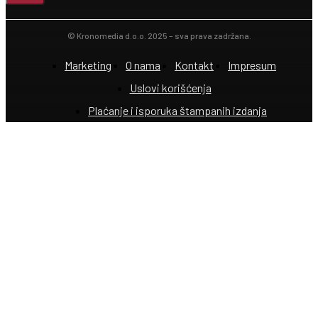
© Kronomedia d.o.o. 2025 – sva prava zadržana.
Marketing
O nama
Kontakt
Impresum
Uslovi korišćenja
Plaćanje i isporuka štampanih izdanja