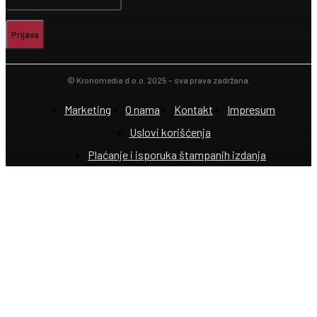
Prijava
© Kronomedia d.o.o. 2025 – sva prava zadržana.
Marketing
O nama
Kontakt
Impresum
Uslovi korišćenja
Plaćanje i isporuka štampanih izdanja