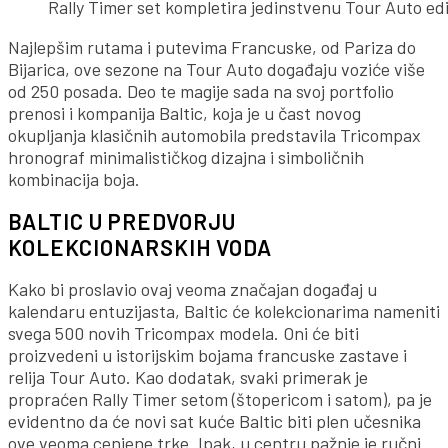
Rally Timer set kompletira jedinstvenu Tour Auto ed
Najlepšim rutama i putevima Francuske, od Pariza do
Bijarica, ove sezone na Tour Auto događaju voziće više
od 250 posada. Deo te magije sada na svoj portfolio
prenosi i kompanija Baltic, koja je u čast novog
okupljanja klasičnih automobila predstavila Tricompax
hronograf minimalističkog dizajna i simboličnih
kombinacija boja.
BALTIC U PREDVORJU
KOLEKCIONARSKIH VODA
Kako bi proslavio ovaj veoma značajan događaj u
kalendaru entuzijasta, Baltic će kolekcionarima nameniti
svega 500 novih Tricompax modela. Oni će biti
proizvedeni u istorijskim bojama francuske zastave i
relija Tour Auto. Kao dodatak, svaki primerak je
propraćen Rally Timer setom (štopericom i satom), pa je
evidentno da će novi sat kuće Baltic biti plen učesnika
ove veoma cenjene trke. Ipak, u centru pažnje je ručni