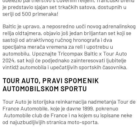
obeležio partnerstvo s čuvenim relijem, francuski brend
je predstavio sjajan set trkačkih satova, dostupnih u
seriji od 500 primeraka!
Baltic je upravo, a neposredno uoči novog adrenalinskog
relija oldtajmera, objavio još jedan briljantan set koji se
sastoji od atraktivnog ručnog hronografa i dva
specijalna merača vremena za reli i upotrebu u
automobilu. Upoznajte Tricompax Baltic x Tour Auto
2024, sat koji će podjednako zainteresovati ljubitelje
vintidž automobila i upečatljivih sportskih časovnika.
TOUR AUTO, PRAVI SPOMENIK
AUTOMOBILSKOM SPORTU
Tour Auto je istorijska reinkarnacija nadmetanja Tour de
France Automobile, koje je davne 1899. pokrenuo
Automobile club de France i na kojem su ispisane neke
od najuzbudljivijih stranica moto-sporta.