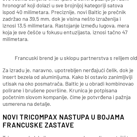
hronograf koji dolazi u sve brojnijoj kategoriji satova
ispod 40 milimetara. Preciznije, novi Baltic je prečnik
zadržao na 39,5 mm, dok je visina nešto izraženija i
iznosi 13,5 milimetara. Rastojanje između lugova, mera
koja je sve češće u fokusu entuzijasta, iznosi tačno 47
milimetara.
Francuski brend je u sklopu partnerstva s relijem o
Za izradu je, naravno, upotrebljen nerđajući čelik, dok je
insert bezela od aluminijuma. Kako bi ostavio zanimljiviji
utisak na oko posmatrača, Baltic je u obradi kombinovao
polirane i brušene površine. Krunica je potpisana
početnim slovom kompanije, čime je potvrđena i pažnja
usmerena na detalje.
NOVI TRICOMPAX NASTUPA U BOJAMA
FRANCUSKE ZASTAVE