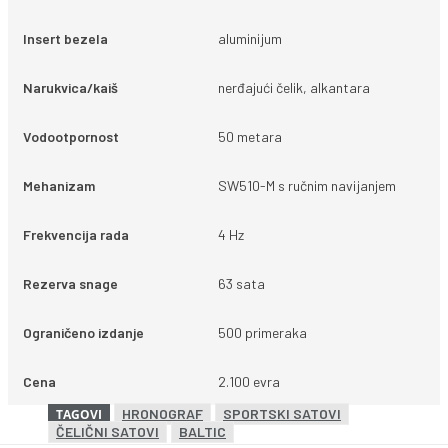
Insert bezela
aluminijum
Narukvica/kaiš
nerđajući čelik, alkantara
Vodootpornost
50 metara
Mehanizam
SW510-M s ručnim navijanjem
Frekvencija rada
4 Hz
Rezerva snage
63 sata
Ograničeno izdanje
500 primeraka
Cena
2.100 evra
HRONOGRAF
SPORTSKI SATOVI
TAGOVI
ČELIČNI SATOVI
BALTIC