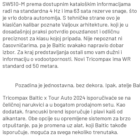
SW510-M prema dostupnim kataloškim informacijama
radi na standardna 4 Hz i ima 63 sata rezerve snage, što
je vrlo dobra autonomija. S tehničke strane ovo je
klasičan kalibar poznate Valjoux arhitekture, koji je u
dosadašnjoj praksi potvrdio pouzdanost i odličnu
preciznost za klasu kojoj pripada. Nije nepoznat ni
časovničarima, pa je Baltic svakako napravio dobar
izbor. Za kraj predstavljanja ostali smo vam dužni i
informaciju o vodootpornosti. Novi Tricompax ima WR
standard od 50 metara.
Pozadina je jednostavna, bez dekora. Ipak, atelje Ba
Tricompax Baltic x Tour Auto 2024 isporučivaće se na
čeličnoj narukvici a u bogatom prodajnom setu. Kao
dodatak, francuski brend isporučuje i plavi kaiš od
alkantare. Obe opcije su opremljene sistemom za brzo
otpuštanje, pa je promena uz alat, koji Baltic takođe
isporučuje, moguća za svega nekoliko trenutaka.