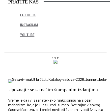
PRATITE NAS
FACEBOOK
INSTAGRAM
YOUTUBE
- OGLAS -
Upoznajte se sa našim štampanim izdanjima
Vreme je da i vi saznate kako funkcionišu najsloženiji
mehanizmi koje je ljudski rod izumeo. Sve tajne visokog
časovničarstva, ali i brojni noviteti i zanimljivosti iz sveta