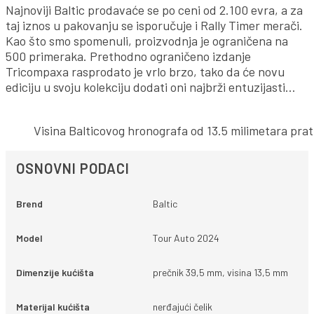
Najnoviji Baltic prodavaće se po ceni od 2.100 evra, a za
taj iznos u pakovanju se isporučuje i Rally Timer merači.
Kao što smo spomenuli, proizvodnja je ograničena na
500 primeraka. Prethodno ograničeno izdanje
Tricompaxa rasprodato je vrlo brzo, tako da će novu
ediciju u svoju kolekciju dodati oni najbrži entuzijasti…
Visina Balticovog hronografa od 13.5 milimetara prat
OSNOVNI PODACI
Brend
Baltic
Model
Tour Auto 2024
Dimenzije kućišta
prečnik 39,5 mm, visina 13,5 mm
Materijal kućišta
nerđajući čelik