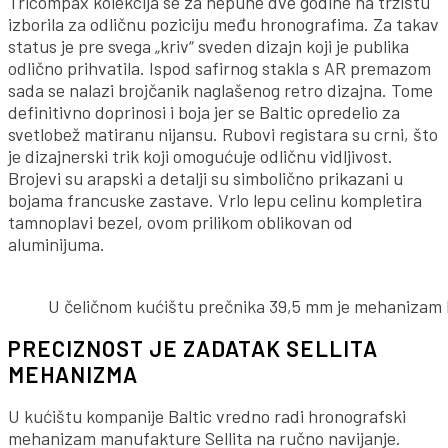
Tricompax kolekcija se za nepune dve godine na tržištu
izborila za odličnu poziciju među hronografima. Za takav
status je pre svega „kriv“ sveden dizajn koji je publika
odlično prihvatila. Ispod safirnog stakla s AR premazom
sada se nalazi brojčanik naglašenog retro dizajna. Tome
definitivno doprinosi i boja jer se Baltic opredelio za
svetlobež matiranu nijansu. Rubovi registara su crni, što
je dizajnerski trik koji omogućuje odličnu vidljivost.
Brojevi su arapski a detalji su simbolično prikazani u
bojama francuske zastave. Vrlo lepu celinu kompletira
tamnoplavi bezel, ovom prilikom oblikovan od
aluminijuma.
U čeličnom kućištu prečnika 39,5 mm je mehanizam ko
PRECIZNOST JE ZADATAK SELLITA
MEHANIZMA
U kućištu kompanije Baltic vredno radi hronografski
mehanizam manufakture Sellita na ručno navijanje.