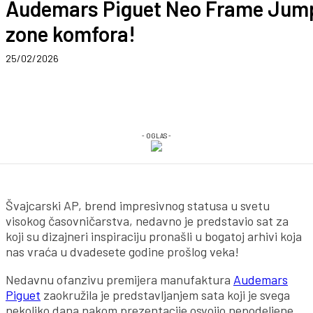
Audemars Piguet Neo Frame Jumpi
zone komfora!
25/02/2026
- OGLAS -
Švajcarski AP, brend impresivnog statusa u svetu
visokog časovničarstva, nedavno je predstavio sat za
koji su dizajneri inspiraciju pronašli u bogatoj arhivi koja
nas vraća u dvadesete godine prošlog veka!
Nedavnu ofanzivu premijera manufaktura
Audemars
Piguet
zaokružila je predstavljanjem sata koji je svega
nekoliko dana nakom prezentacije osvojio nepodeljene