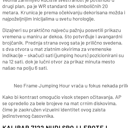
drugi plan, pa je WR standard tek simboličnih 20
metara. Krunica je prema očekivanju dekorisana možda i
najpoželjnijim inicijalima u svetu horologije.
Dizajneri su praktično najveću pažnju posvetili prikazu
vremena u maniru ar dekoa, što potvrđuje i avangardni
brojčanik. Prednja strana ovog sata je prilično svedena,
s dva otvora u mat zlatnim okvirima za vremenske
indikacije – skačući sati (jumping hours) pozicionirani su
na 12 sati, dok je lučni otvor za prikaz minuta mesto
našao na polju 6 sati.
Neo Frame Jumping Hour vraća u fokus nekada prilič
Kako bi kontrast omogućio visok stepen očitavanja, AP
se opredelio za bele brojeve na mat crnim diskovima,
čime je zaokružen vizuelni identitet ovog zaista
jedinstvenog časovnika.
KALIBAR 7122 NUDI SPOJ LEPOTE I