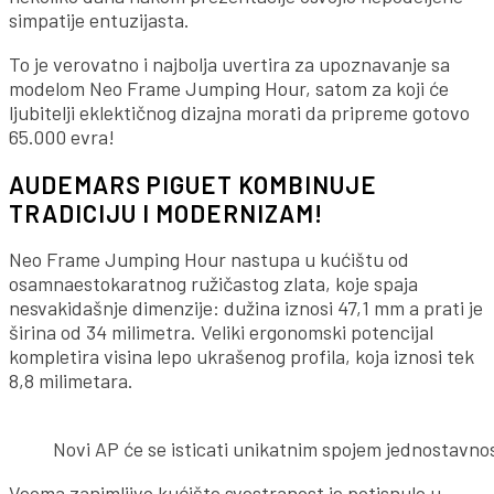
simpatije entuzijasta.
To je verovatno i najbolja uvertira za upoznavanje sa
modelom Neo Frame Jumping Hour, satom za koji će
ljubitelji eklektičnog dizajna morati da pripreme gotovo
65.000 evra!
AUDEMARS PIGUET KOMBINUJE
TRADICIJU I MODERNIZAM!
Neo Frame Jumping Hour nastupa u kućištu od
osamnaestokaratnog ružičastog zlata, koje spaja
nesvakidašnje dimenzije: dužina iznosi 47,1 mm a prati je
širina od 34 milimetra. Veliki ergonomski potencijal
kompletira visina lepo ukrašenog profila, koja iznosi tek
8,8 milimetara.
Novi AP će se isticati unikatnim spojem jednostavno
Veoma zanimljivo kućište svestranost je potisnulo u