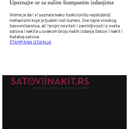
Upoznajte se sa našim štampanim izdanjima
Vreme je da i vi saznate kako funkcionišu najsloženiji
mehanizmi koje je ljudski rod izumeo. Sve tajne visokog
časovničarstva, ali i brojni noviteti i zanimljivosti iz sveta
satova i nakita u svakom broju naših izdanja Satovi i nakit i
Katalog satova.
ŠTAMPANA IZDANJA