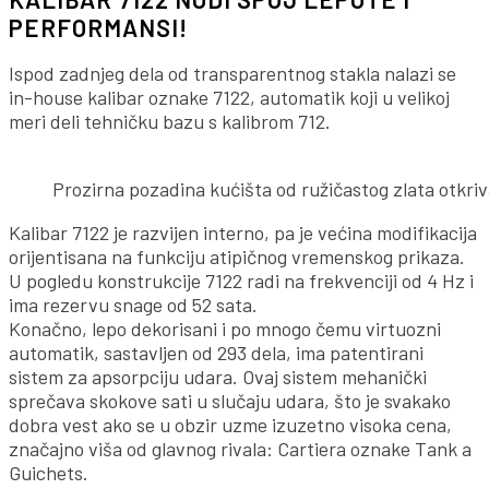
PERFORMANSI!
Ispod zadnjeg dela od transparentnog stakla nalazi se
in-house kalibar oznake 7122, automatik koji u velikoj
meri deli tehničku bazu s kalibrom 712.
Prozirna pozadina kućišta od ružičastog zlata otkri
Kalibar 7122 je razvijen interno, pa je većina modifikacija
orijentisana na funkciju atipičnog vremenskog prikaza.
U pogledu konstrukcije 7122 radi na frekvenciji od 4 Hz i
ima rezervu snage od 52 sata.
Konačno, lepo dekorisani i po mnogo čemu virtuozni
automatik, sastavljen od 293 dela, ima patentirani
sistem za apsorpciju udara. Ovaj sistem mehanički
sprečava skokove sati u slučaju udara, što je svakako
dobra vest ako se u obzir uzme izuzetno visoka cena,
značajno viša od glavnog rivala: Cartiera oznake Tank a
Guichets.