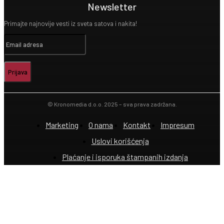
Newsletter
Primajte najnovije vesti iz sveta satova i nakita!
Prijava
© Kronomedia d.o.o. 2025 – sva prava zadržana.
Marketing
O nama
Kontakt
Impresum
Uslovi korišćenja
Plaćanje i isporuka štampanih izdanja