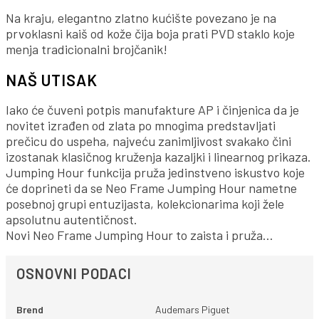
Na kraju, elegantno zlatno kućište povezano je na
prvoklasni kaiš od kože čija boja prati PVD staklo koje
menja tradicionalni brojčanik!
NAŠ UTISAK
Iako će čuveni potpis manufakture AP i činjenica da je
novitet izrađen od zlata po mnogima predstavljati
prečicu do uspeha, najveću zanimljivost svakako čini
izostanak klasičnog kruženja kazaljki i linearnog prikaza.
Jumping Hour funkcija pruža jedinstveno iskustvo koje
će doprineti da se Neo Frame Jumping Hour nametne
posebnoj grupi entuzijasta, kolekcionarima koji žele
apsolutnu autentičnost.
Novi Neo Frame Jumping Hour to zaista i pruža…
OSNOVNI PODACI
Brend
Audemars Piguet