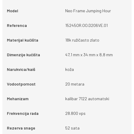
Model
Neo Frame Jumping Hour
Referenca
15245OR.OO.D206VE.01
Materijal kućišta
18k ružičasto zlato
Dimenzije kućišta
47,1 mm x 34 mm x 8,8 mm
Narukvica/kaiš
koža
Vodootpornost
20 metara
Mehanizam
kalibar 7122 automatski
Frekvencija rada
28.800 vps
Rezerva snage
52 sata