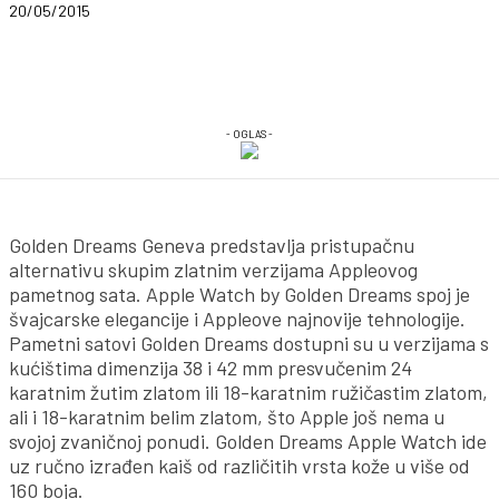
20/05/2015
- OGLAS -
Golden Dreams Geneva predstavlja pristupačnu
alternativu skupim zlatnim verzijama Appleovog
pametnog sata. Apple Watch by Golden Dreams spoj je
švajcarske elegancije i Appleove najnovije tehnologije.
Pametni satovi Golden Dreams dostupni su u verzijama s
kućištima dimenzija 38 i 42 mm presvučenim 24
karatnim žutim zlatom ili 18-karatnim ružičastim zlatom,
ali i 18-karatnim belim zlatom, što Apple još nema u
svojoj zvaničnoj ponudi. Golden Dreams Apple Watch ide
uz ručno izrađen kaiš od različitih vrsta kože u više od
160 boja.