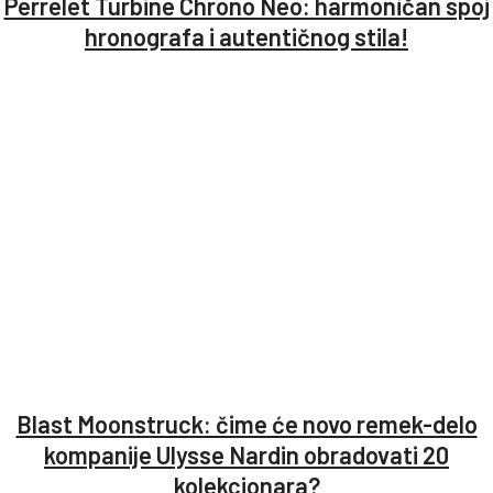
Perrelet Turbine Chrono Neo: harmoničan spoj
hronografa i autentičnog stila!
Blast Moonstruck: čime će novo remek-delo
kompanije Ulysse Nardin obradovati 20
kolekcionara?