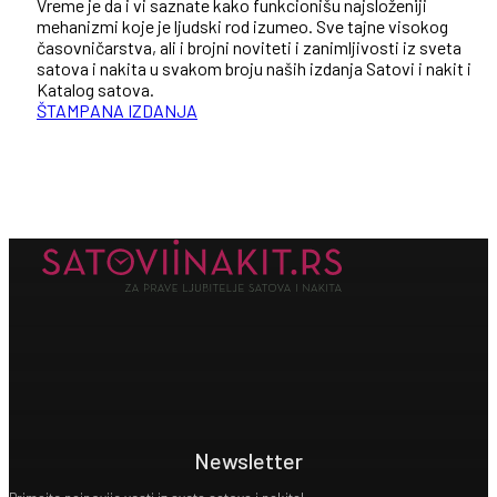
Vreme je da i vi saznate kako funkcionišu najsloženiji
mehanizmi koje je ljudski rod izumeo. Sve tajne visokog
časovničarstva, ali i brojni noviteti i zanimljivosti iz sveta
satova i nakita u svakom broju naših izdanja Satovi i nakit i
Katalog satova.
ŠTAMPANA IZDANJA
Newsletter