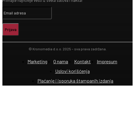
Primajte najnovije vesti iz sveta satova i nakita!
Prijava
© Kronomedia d.o.o. 2025 – sva prava zadržana.
Marketing
O nama
Kontakt
Impresum
Uslovi korišćenja
Plaćanje i isporuka štampanih izdanja