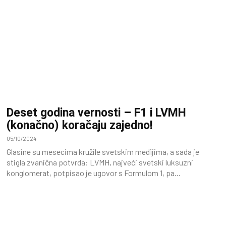
Deset godina vernosti – F1 i LVMH
(konačno) koračaju zajedno!
05/10/2024
Glasine su mesecima kružile svetskim medijima, a sada je
stigla zvanična potvrda: LVMH, najveći svetski luksuzni
konglomerat, potpisao je ugovor s Formulom 1, pa...