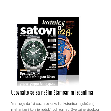
Upoznajte se sa našim štampanim izdanjima
Vreme je da i vi saznate kako funkcionišu najsloženiji
mehanizmi koje je ljudski rod izumeo. Sve tajne visokog