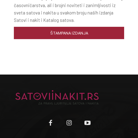
časovničarstva, ali i brojni noviteti i zanimljivosti iz
sveta satova i nakita u svakom broju naših izdanja
Satovi i nakit i Katalog satova.
ŠTAMPANA IZDANJA