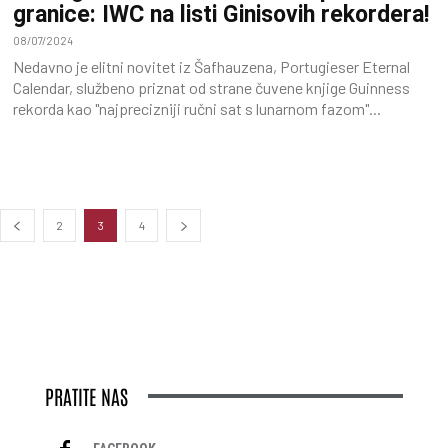
granice: IWC na listi Ginisovih rekordera!
08/07/2024
Nedavno je elitni novitet iz Šafhauzena, Portugieser Eternal
Calendar, službeno priznat od strane čuvene knjige Guinness
rekorda kao "najprecizniji ručni sat s lunarnom fazom"...
2
3
4
PRATITE NAS