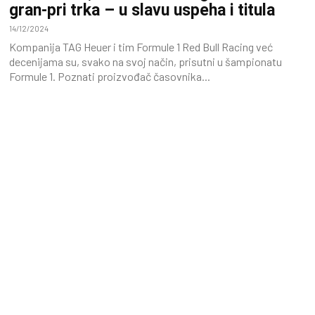
gran-pri trka – u slavu uspeha i titula
14/12/2024
Kompanija TAG Heuer i tim Formule 1 Red Bull Racing već
decenijama su, svako na svoj način, prisutni u šampionatu
Formule 1. Poznati proizvođač časovnika...