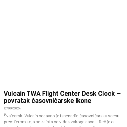
Vulcain TWA Flight Center Desk Clock –
povratak časovničarske ikone
12/09/2024
Švajcarski Vulcain nedavno je iznenadio časovničarsku scenu
premijerom koja se zaista ne viđa svakoga dana... Reč je o