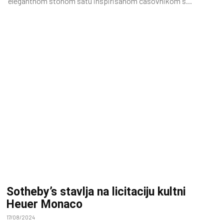
elegantnom stonom satu inspirisanom časovnikom s...
Sotheby’s stavlja na licitaciju kultni
Heuer Monaco
17/08/2024