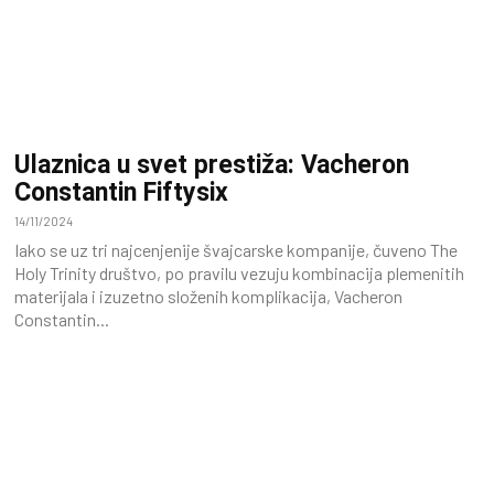
Ulaznica u svet prestiža: Vacheron
Constantin Fiftysix
14/11/2024
Iako se uz tri najcenjenije švajcarske kompanije, čuveno The
Holy Trinity društvo, po pravilu vezuju kombinacija plemenitih
materijala i izuzetno složenih komplikacija, Vacheron
Constantin...