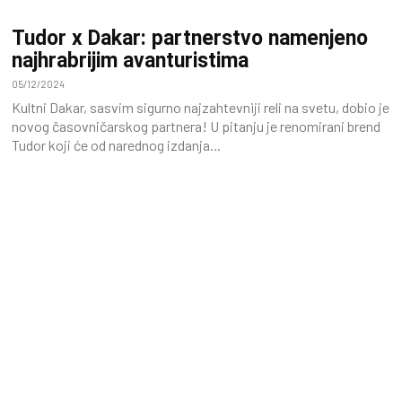
Tudor x Dakar: partnerstvo namenjeno
najhrabrijim avanturistima
05/12/2024
Kultni Dakar, sasvim sigurno najzahtevniji reli na svetu, dobio je
novog časovničarskog partnera! U pitanju je renomirani brend
Tudor koji će od narednog izdanja...