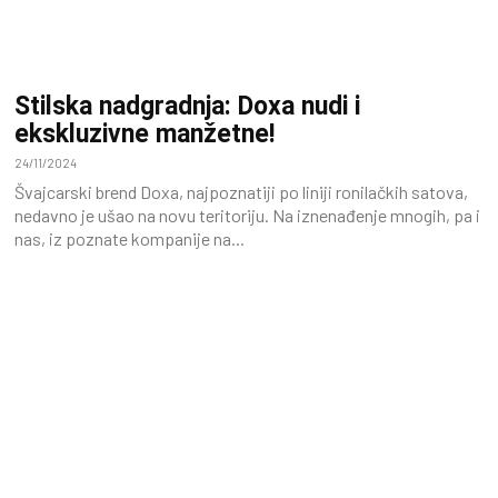
Stilska nadgradnja: Doxa nudi i
ekskluzivne manžetne!
24/11/2024
Švajcarski brend Doxa, najpoznatiji po liniji ronilačkih satova,
nedavno je ušao na novu teritoriju. Na iznenađenje mnogih, pa i
nas, iz poznate kompanije na...