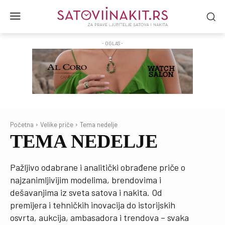
- OGLAS -
Početna
Velike priče
Tema nedelje
TEMA NEDELJE
Pažljivo odabrane i analitički obrađene priče o
najzanimljivijim modelima, brendovima i
dešavanjima iz sveta satova i nakita. Od
premijera i tehničkih inovacija do istorijskih
osvrta, aukcija, ambasadora i trendova – svaka