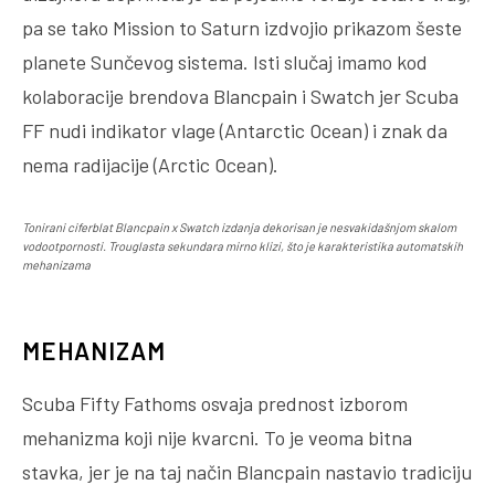
pa se tako Mission to Saturn izdvojio prikazom šeste
planete Sunčevog sistema. Isti slučaj imamo kod
kolaboracije brendova Blancpain i Swatch jer Scuba
FF nudi indikator vlage (Antarctic Ocean) i znak da
nema radijacije (Arctic Ocean).
Tonirani ciferblat Blancpain x Swatch izdanja dekorisan je nesvakidašnjom skalom
vodootpornosti. Trouglasta sekundara mirno klizi, što je karakteristika automatskih
mehanizama
MEHANIZAM
Scuba Fifty Fathoms osvaja prednost izborom
mehanizma koji nije kvarcni. To je veoma bitna
stavka, jer je na taj način Blancpain nastavio tradiciju