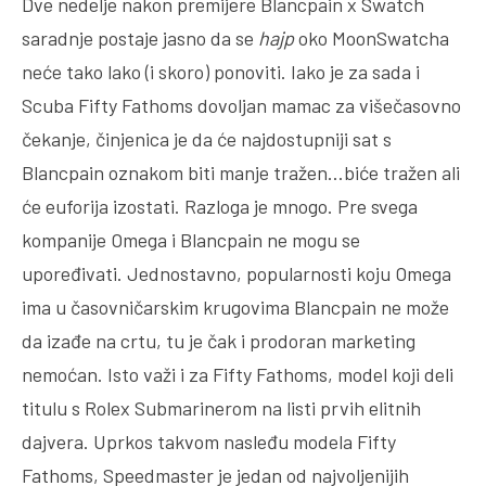
Dve nedelje nakon premijere Blancpain x Swatch
saradnje postaje jasno da se
hajp
oko MoonSwatcha
neće tako lako (i skoro) ponoviti. Iako je za sada i
Scuba Fifty Fathoms dovoljan mamac za višečasovno
čekanje, činjenica je da će najdostupniji sat s
Blancpain oznakom biti manje tražen…biće tražen ali
će euforija izostati. Razloga je mnogo. Pre svega
kompanije Omega i Blancpain ne mogu se
upoređivati. Jednostavno, popularnosti koju Omega
ima u časovničarskim krugovima Blancpain ne može
da izađe na crtu, tu je čak i prodoran marketing
nemoćan. Isto važi i za Fifty Fathoms, model koji deli
titulu s Rolex Submarinerom na listi prvih elitnih
dajvera. Uprkos takvom nasleđu modela Fifty
Fathoms, Speedmaster je jedan od najvoljenijih