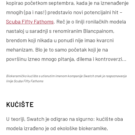
kopirao početkom septembra, kada je na iznenađenje
mnogih (pa i nas!) predstavio novi potencijalni hit –
Scuba Fifty Fathoms
. Reč je o liniji ronilačkih modela
nastaloj u saradnji s renomiranim Blancpainom,
brendom koji nikada u ponudi nije imao kvarcni
mehanizam. Bio je to samo početak koji je na
površinu izneo mnogo pitanja, dilema i kontroverzi…
Biokeramičko kućište s utisnutim imenom kompanije Swatch znak je raspoznavanja
linije Scuba Fifty Fathoms
KUĆIŠTE
U teoriji, Swatch je odigrao na sigurno: kućište oba
modela izrađeno je od ekološke biokeramike,