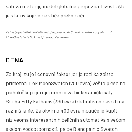
satova u istoriji, model globalne prepoznatljivosti, što
je status koji se ne stiče preko noći…
Zahvaljujući nižoj ceni ali i većoj popularnosti Omeginih satova popularnost
MoonSwatcha je (još uvek) nemoguće ugroziti
CENA
Za kraj, tu je i cenovni faktor jer je razlika zaista
primetna. Dok MoonSwatch (250 evra) vešto pleše na
psihološkoj i gornjoj granici za biokeramički sat,
Scuba Fifty Fathoms (390 evra) definitivno navodi na
razmišljanje. Za okvirno 400 evra moguće je kupiti
niz veoma interesantnih čeličnih automatika s većom
skalom vodootpornosti, pa će Blancpain x Swatch