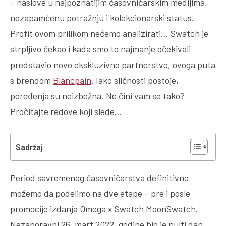
– naslove u najpoznatijim časovničarskim medijima,
nezapamćenu potražnju i kolekcionarski status.
Profit ovom prilikom nećemo analizirati… Swatch je
strpljivo čekao i kada smo to najmanje očekivali
predstavio novo ekskluzivno partnerstvo, ovoga puta
s brendom
Blancpain
. Iako sličnosti postoje,
poređenja su neizbežna. Ne čini vam se tako?
Pročitajte redove koji slede…
Sadržaj
Period savremenog časovničarstva definitivno
možemo da podelimo na dve etape – pre i posle
promocije izdanja Omega x Swatch MoonSwatch.
Nezaboravni 26. mart 2022. godine bio je nulti dan,