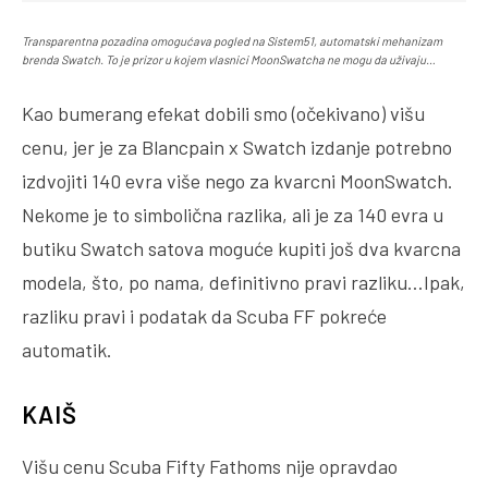
Transparentna pozadina omogućava pogled na Sistem51, automatski mehanizam
brenda Swatch. To je prizor u kojem vlasnici MoonSwatcha ne mogu da uživaju…
Kao bumerang efekat dobili smo (očekivano) višu
cenu, jer je za Blancpain x Swatch izdanje potrebno
izdvojiti 140 evra više nego za kvarcni MoonSwatch.
Nekome je to simbolična razlika, ali je za 140 evra u
butiku Swatch satova moguće kupiti još dva kvarcna
modela, što, po nama, definitivno pravi razliku…Ipak,
razliku pravi i podatak da Scuba FF pokreće
automatik.
KAIŠ
Višu cenu Scuba Fifty Fathoms nije opravdao