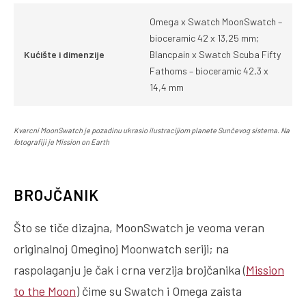
Omega x Swatch MoonSwatch –
bioceramic 42 x 13,25 mm;
Kućište i dimenzije
Blancpain x Swatch Scuba Fifty
Fathoms – bioceramic 42,3 x
14,4 mm
Kvarcni MoonSwatch je pozadinu ukrasio ilustracijiom planete Sunčevog sistema. Na
fotografiji je Mission on Earth
BROJČANIK
Što se tiče dizajna, MoonSwatch je veoma veran
originalnoj Omeginoj Moonwatch seriji; na
raspolaganju je čak i crna verzija brojčanika (
Mission
to the Moon
) čime su Swatch i Omega zaista