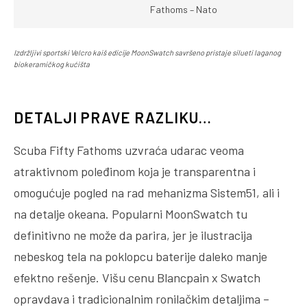
Fathoms – Nato
Izdržljivi sportski Velcro kaiš edicije MoonSwatch savršeno pristaje silueti laganog
biokeramičkog kućišta
DETALJI PRAVE RAZLIKU…
Scuba Fifty Fathoms uzvraća udarac veoma
atraktivnom poleđinom koja je transparentna i
omogućuje pogled na rad mehanizma Sistem51, ali i
na detalje okeana. Popularni MoonSwatch tu
definitivno ne može da parira, jer je ilustracija
nebeskog tela na poklopcu baterije daleko manje
efektno rešenje. Višu cenu Blancpain x Swatch
opravdava i tradicionalnim ronilačkim detaljima –