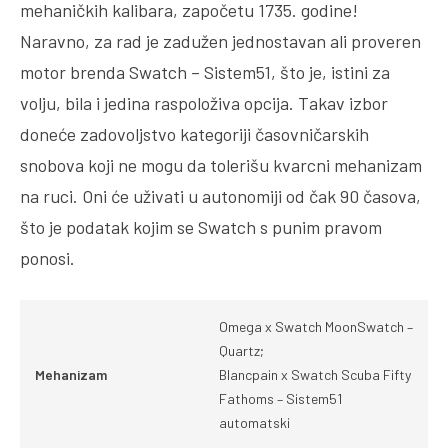
mehaničkih kalibara, započetu 1735. godine!
Naravno, za rad je zadužen jednostavan ali proveren
motor brenda Swatch – Sistem51, što je, istini za
volju, bila i jedina raspoloživa opcija. Takav izbor
doneće zadovoljstvo kategoriji časovničarskih
snobova koji ne mogu da tolerišu kvarcni mehanizam
na ruci. Oni će uživati u autonomiji od čak 90 časova,
što je podatak kojim se Swatch s punim pravom
ponosi.
Omega x Swatch MoonSwatch –
Quartz;
Mehanizam
Blancpain x Swatch Scuba Fifty
Fathoms – Sistem51
automatski