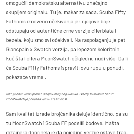
omogućili demokratsku alternativu značajno
skupljem originalu. Tu je, makar za sada, Scuba Fifty
Fathoms izneverio očekivanja jer njegove boje
odstupaju od autentične crne verzije ciferblata i
bezela, koju smo svi očekivali. Na raspolaganju je pet
Blancpain x Swatch verzija, pa lepezom koloritnih
kućišta i cifera MoonSwatch očigledno nudi više. Da li
će Scuba Fifty Fathoms ispraviti ovu rupu u ponudi,
pokazaće vreme…
Iako je cifer verno preneo dizajn Omeginog klasika u verziji Mission to Saturn
MoonSwatch je pokazao veliku kreativnost
Sam kvalitet izrade brojčanika deluje identično, pa su
tu MoonSwatch i Scuba FF podelili bodove. Mašta
dizajnera doprinela je da pojedine verzije ostave trag,