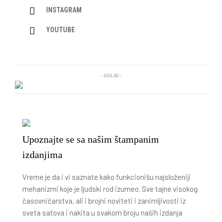
INSTAGRAM
YOUTUBE
- OGLAS -
Upoznajte se sa našim štampanim
izdanjima
Vreme je da i vi saznate kako funkcionišu najsloženiji
mehanizmi koje je ljudski rod izumeo. Sve tajne visokog
časovničarstva, ali i brojni noviteti i zanimljivosti iz
sveta satova i nakita u svakom broju naših izdanja