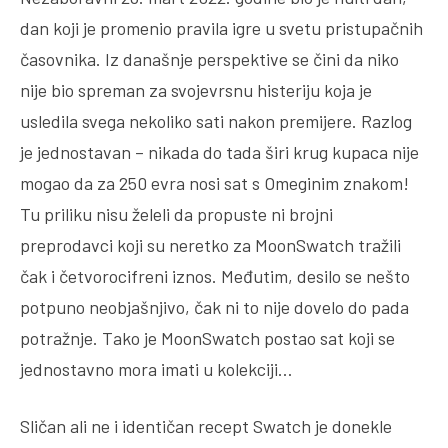
dan koji je promenio pravila igre u svetu pristupačnih
časovnika. Iz današnje perspektive se čini da niko
nije bio spreman za svojevrsnu histeriju koja je
usledila svega nekoliko sati nakon premijere. Razlog
je jednostavan – nikada do tada širi krug kupaca nije
mogao da za 250 evra nosi sat s Omeginim znakom!
Tu priliku nisu želeli da propuste ni brojni
preprodavci koji su neretko za MoonSwatch tražili
čak i četvorocifreni iznos. Međutim, desilo se nešto
potpuno neobjašnjivo, čak ni to nije dovelo do pada
potražnje. Tako je MoonSwatch postao sat koji se
jednostavno mora imati u kolekciji…
Sličan ali ne i identičan recept Swatch je donekle