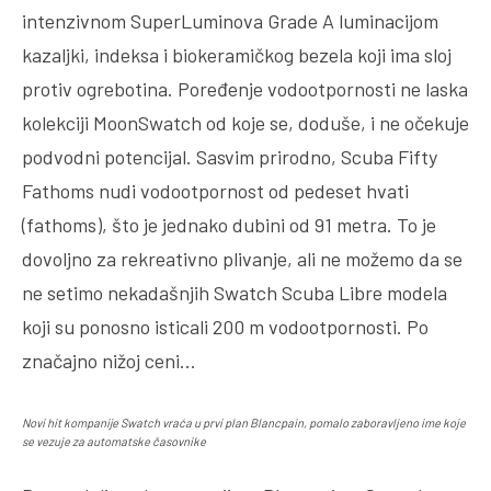
intenzivnom SuperLuminova Grade A luminacijom
kazaljki, indeksa i biokeramičkog bezela koji ima sloj
protiv ogrebotina. Poređenje vodootpornosti ne laska
kolekciji MoonSwatch od koje se, doduše, i ne očekuje
podvodni potencijal. Sasvim prirodno, Scuba Fifty
Fathoms nudi vodootpornost od pedeset hvati
(fathoms), što je jednako dubini od 91 metra. To je
dovoljno za rekreativno plivanje, ali ne možemo da se
ne setimo nekadašnjih Swatch Scuba Libre modela
koji su ponosno isticali 200 m vodootpornosti. Po
značajno nižoj ceni…
Novi hit kompanije Swatch vraća u prvi plan Blancpain, pomalo zaboravljeno ime koje
se vezuje za automatske časovnike