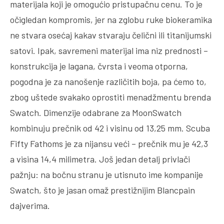
materijala koji je omogućio pristupačnu cenu. To je
očigledan kompromis, jer na zglobu ruke biokeramika
ne stvara osećaj kakav stvaraju čelični ili titanijumski
satovi. Ipak, savremeni materijal ima niz prednosti –
konstrukcija je lagana, čvrsta i veoma otporna,
pogodna je za nanošenje različitih boja, pa ćemo to,
zbog uštede svakako oprostiti menadžmentu brenda
Swatch. Dimenzije odabrane za MoonSwatch
kombinuju prečnik od 42 i visinu od 13,25 mm. Scuba
Fifty Fathoms je za nijansu veći – prečnik mu je 42,3
a visina 14,4 milimetra. Još jedan detalj privlači
pažnju: na bočnu stranu je utisnuto ime kompanije
Swatch, što je jasan omaž prestižnijim Blancpain
dajverima.