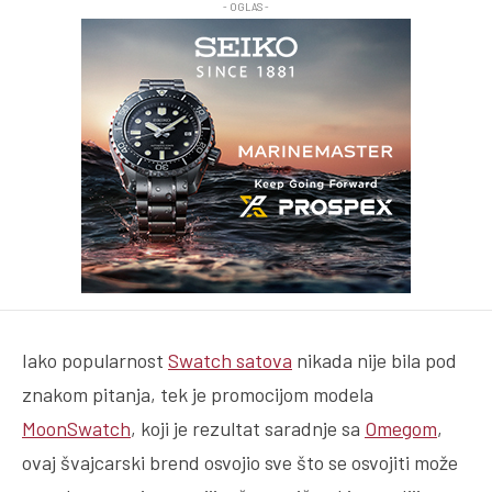
- OGLAS -
Iako popularnost
Swatch satova
nikada nije bila pod
znakom pitanja, tek je promocijom modela
MoonSwatch
, koji je rezultat saradnje sa
Omegom
,
ovaj švajcarski brend osvojio sve što se osvojiti može