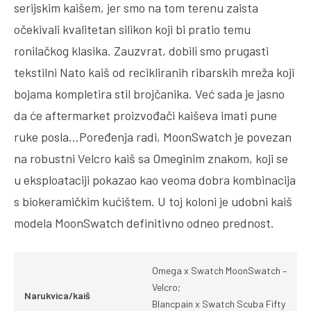
serijskim kaišem, jer smo na tom terenu zaista
očekivali kvalitetan silikon koji bi pratio temu
ronilačkog klasika. Zauzvrat, dobili smo prugasti
tekstilni Nato kaiš od recikliranih ribarskih mreža koji
bojama kompletira stil brojčanika. Već sada je jasno
da će aftermarket proizvođači kaiševa imati pune
ruke posla…Poređenja radi, MoonSwatch je povezan
na robustni Velcro kaiš sa Omeginim znakom, koji se
u eksploataciji pokazao kao veoma dobra kombinacija
s biokeramičkim kućištem. U toj koloni je udobni kaiš
modela MoonSwatch definitivno odneo prednost.
Omega x Swatch MoonSwatch –
Velcro;
Narukvica/kaiš
Blancpain x Swatch Scuba Fifty