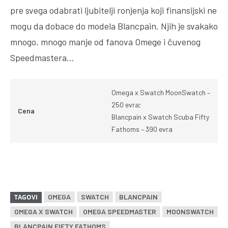
pre svega odabrati ljubitelji ronjenja koji finansijski ne
mogu da dobace do modela Blancpain. Njih je svakako
mnogo, mnogo manje od fanova Omege i čuvenog
Speedmastera…
Omega x Swatch MoonSwatch –
250 evra;
Cena
Blancpain x Swatch Scuba Fifty
Fathoms – 390 evra
OMEGA
SWATCH
BLANCPAIN
TAGOVI
OMEGA X SWATCH
OMEGA SPEEDMASTER
MOONSWATCH
BLANCPAIN FIFTY FATHOMS