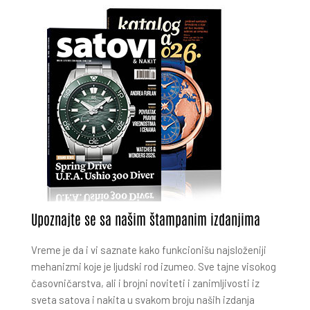
Upoznajte se sa našim štampanim izdanjima
Vreme je da i vi saznate kako funkcionišu najsloženiji
mehanizmi koje je ljudski rod izumeo. Sve tajne visokog
časovničarstva, ali i brojni noviteti i zanimljivosti iz
sveta satova i nakita u svakom broju naših izdanja