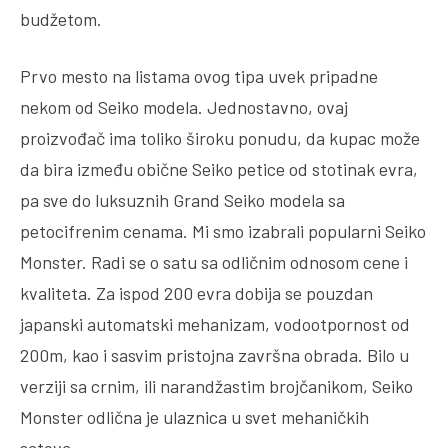
budžetom.
Prvo mesto na listama ovog tipa uvek pripadne
nekom od Seiko modela. Jednostavno, ovaj
proizvođač ima toliko široku ponudu, da kupac može
da bira između obične Seiko petice od stotinak evra,
pa sve do luksuznih Grand Seiko modela sa
petocifrenim cenama. Mi smo izabrali popularni Seiko
Monster. Radi se o satu sa odličnim odnosom cene i
kvaliteta. Za ispod 200 evra dobija se pouzdan
japanski automatski mehanizam, vodootpornost od
200m, kao i sasvim pristojna završna obrada. Bilo u
verziji sa crnim, ili narandžastim brojčanikom, Seiko
Monster odlična je ulaznica u svet mehaničkih