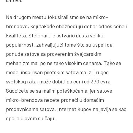
satova.
Na drugom mestu fokusirali smo se na mikro-
brendove, koji takođe obezbeđuju dobar odnos cene i
kvaliteta. Steinhart je ostvario dosta veliku
popularnost, zahvaljujući tome što su uspeli da
ponude satove sa proverenim švajcarskim
mehanizmima, po ne tako visokim cenama. Tako se
model inspirisan pilotskim satovima iz Drugog
svetskog rata, može dobiti po ceni od 370 evra.
Suočićete se sa malim poteškoćama, jer satove
mikro-brendova nećete pronaći u domaćim
prodavnicama satova. Internet kupovina javlja se kao
opcija u ovom slučaju.