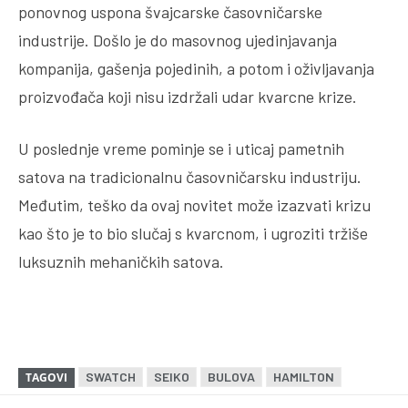
ponovnog uspona švajcarske časovničarske
industrije. Došlo je do masovnog ujedinjavanja
kompanija, gašenja pojedinih, a potom i oživljavanja
proizvođača koji nisu izdržali udar kvarcne krize.
U poslednje vreme pominje se i uticaj pametnih
satova na tradicionalnu časovničarsku industriju.
Međutim, teško da ovaj novitet može izazvati krizu
kao što je to bio slučaj s kvarcnom, i ugroziti tržiše
luksuznih mehaničkih satova.
SWATCH
SEIKO
BULOVA
HAMILTON
TAGOVI