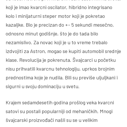
koji je imao kvarcni oscilator, hibridno integrisano
kolo i minijaturni steper motor koji je pokretao
kazaljke. Bio je precizan do +- 5 sekundi mesečno,
odnosno minut godišnje, što je do tada bilo
nezamislivo. Za novac koji je u to vreme trebalo
izdvojiti za Astron, mogao se kupiti automobil srednje
klase. Revolucija je pokrenuta. Švajcarci u početku
nisu prihvatili kvarcnu tehnologiju, uprkos brojnim
prednostima koje je nudila. Bili su previše uljuljkani i
sigurni u svoju dominaciju u svetu.
Krajem sedamdesetih godina prošlog veka kvarcni
satovi su postali popularniji od mehaničkih. Mnogi
švajcarski proizvođači našli su se u velikim