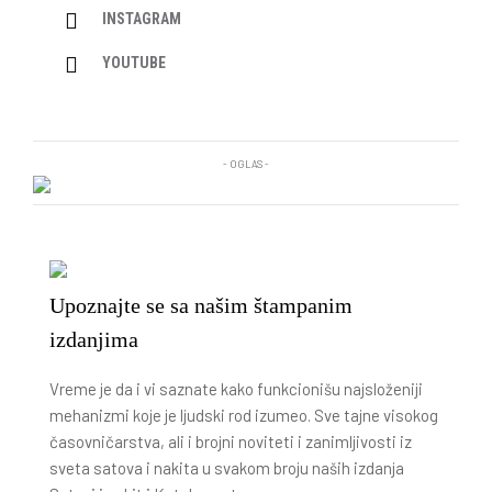
INSTAGRAM
YOUTUBE
- OGLAS -
Upoznajte se sa našim štampanim
izdanjima
Vreme je da i vi saznate kako funkcionišu najsloženiji
mehanizmi koje je ljudski rod izumeo. Sve tajne visokog
časovničarstva, ali i brojni noviteti i zanimljivosti iz
sveta satova i nakita u svakom broju naših izdanja