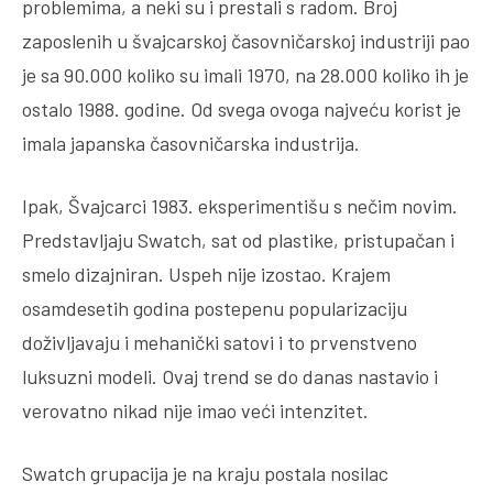
problemima, a neki su i prestali s radom. Broj
zaposlenih u švajcarskoj časovničarskoj industriji pao
je sa 90.000 koliko su imali 1970, na 28.000 koliko ih je
ostalo 1988. godine. Od svega ovoga najveću korist je
imala japanska časovničarska industrija.
Ipak, Švajcarci 1983. eksperimentišu s nečim novim.
Predstavljaju Swatch, sat od plastike, pristupačan i
smelo dizajniran. Uspeh nije izostao. Krajem
osamdesetih godina postepenu popularizaciju
doživljavaju i mehanički satovi i to prvenstveno
luksuzni modeli. Ovaj trend se do danas nastavio i
verovatno nikad nije imao veći intenzitet.
Swatch grupacija je na kraju postala nosilac