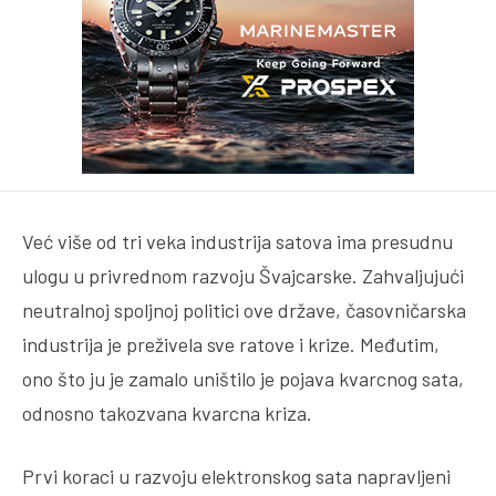
Već više od tri veka industrija satova ima presudnu
ulogu u privrednom razvoju Švajcarske. Zahvaljujući
neutralnoj spoljnoj politici ove države, časovničarska
industrija je preživela sve ratove i krize. Međutim,
ono što ju je zamalo uništilo je pojava kvarcnog sata,
odnosno takozvana kvarcna kriza.
Prvi koraci u razvoju elektronskog sata napravljeni