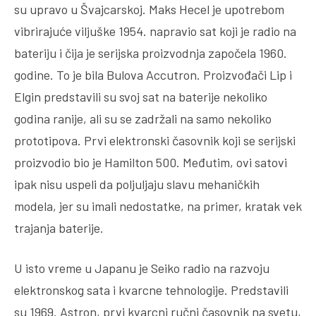
su upravo u Švajcarskoj. Maks Hecel je upotrebom
vibrirajuće viljuške 1954. napravio sat koji je radio na
bateriju i čija je serijska proizvodnja započela 1960.
godine. To je bila Bulova Accutron. Proizvođači Lip i
Elgin predstavili su svoj sat na baterije nekoliko
godina ranije, ali su se zadržali na samo nekoliko
prototipova. Prvi elektronski časovnik koji se serijski
proizvodio bio je Hamilton 500. Međutim, ovi satovi
ipak nisu uspeli da poljuljaju slavu mehaničkih
modela, jer su imali nedostatke, na primer, kratak vek
trajanja baterije.
U isto vreme u Japanu je Seiko radio na razvoju
elektronskog sata i kvarcne tehnologije. Predstavili
su 1969. Astron, prvi kvarcni ručni časovnik na svetu,