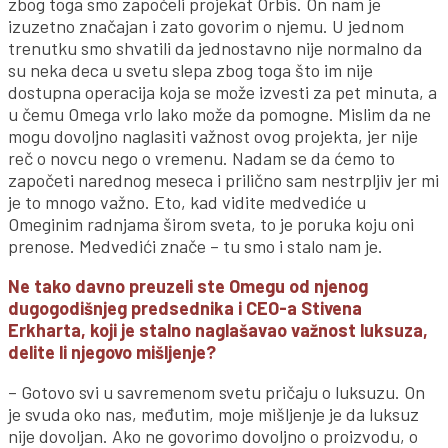
zbog toga smo započeli projekat Orbis. On nam je
izuzetno značajan i zato govorim o njemu. U jednom
trenutku smo shvatili da jednostavno nije normalno da
su neka deca u svetu slepa zbog toga što im nije
dostupna operacija koja se može izvesti za pet minuta, a
u čemu Omega vrlo lako može da pomogne. Mislim da ne
mogu dovoljno naglasiti važnost ovog projekta, jer nije
reč o novcu nego o vremenu. Nadam se da ćemo to
započeti narednog meseca i prilično sam nestrpljiv jer mi
je to mnogo važno. Eto, kad vidite medvediće u
Omeginim radnjama širom sveta, to je poruka koju oni
prenose. Medvedići znače – tu smo i stalo nam je.
Ne tako davno preuzeli ste Omegu od njenog
dugogodišnjeg predsednika i CEO-a Stivena
Erkharta, koji je stalno naglašavao važnost luksuza,
delite li njegovo mišljenje?
– Gotovo svi u savremenom svetu pričaju o luksuzu. On
je svuda oko nas, međutim, moje mišljenje je da luksuz
nije dovoljan. Ako ne govorimo dovoljno o proizvodu, o