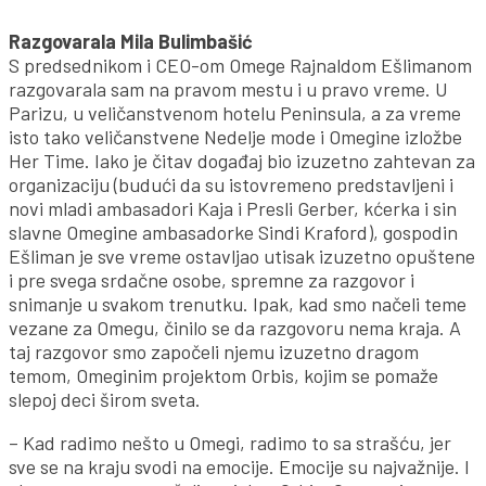
Razgovarala Mila Bulimbašić
S predsednikom i CEO-om Omege Rajnaldom Ešlimanom
razgovarala sam na pravom mestu i u pravo vreme. U
Parizu, u veličanstvenom hotelu Peninsula, a za vreme
isto tako veličanstvene Nedelje mode i Omegine izložbe
Her Time. Iako je čitav događaj bio izuzetno zahtevan za
organizaciju (budući da su istovremeno predstavljeni i
novi mladi ambasadori Kaja i Presli Gerber, kćerka i sin
slavne Omegine ambasadorke Sindi Kraford), gospodin
Ešliman je sve vreme ostavljao utisak izuzetno opuštene
i pre svega srdačne osobe, spremne za razgovor i
snimanje u svakom trenutku. Ipak, kad smo načeli teme
vezane za Omegu, činilo se da razgovoru nema kraja. A
taj razgovor smo započeli njemu izuzetno dragom
temom, Omeginim projektom Orbis, kojim se pomaže
slepoj deci širom sveta.
– Kad radimo nešto u Omegi, radimo to sa strašću, jer
sve se na kraju svodi na emocije. Emocije su najvažnije. I