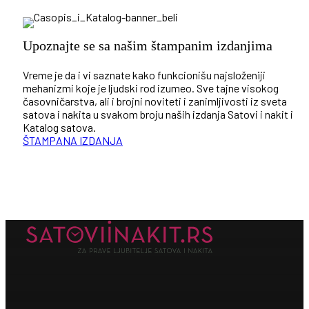
Upoznajte se sa našim štampanim izdanjima
Vreme je da i vi saznate kako funkcionišu najsloženiji
mehanizmi koje je ljudski rod izumeo. Sve tajne visokog
časovničarstva, ali i brojni noviteti i zanimljivosti iz sveta
satova i nakita u svakom broju naših izdanja Satovi i nakit i
Katalog satova.
ŠTAMPANA IZDANJA