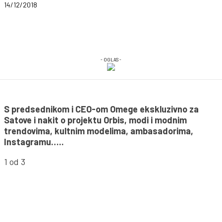
14/12/2018
- OGLAS -
S predsednikom i CEO-om Omege ekskluzivno za
Satove i nakit o projektu Orbis, modi i modnim
trendovima, kultnim modelima, ambasadorima,
Instagramu…..
1
od 3