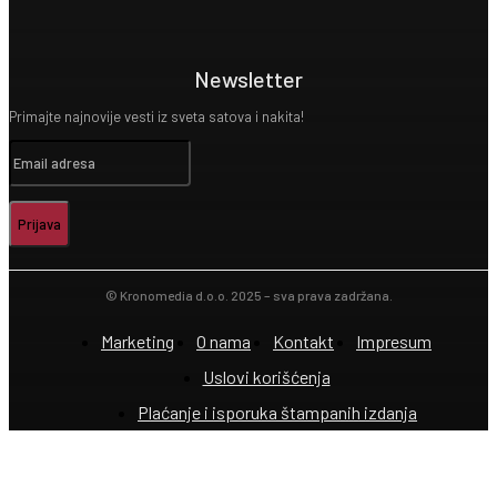
Newsletter
Primajte najnovije vesti iz sveta satova i nakita!
Prijava
© Kronomedia d.o.o. 2025 – sva prava zadržana.
Marketing
O nama
Kontakt
Impresum
Uslovi korišćenja
Plaćanje i isporuka štampanih izdanja