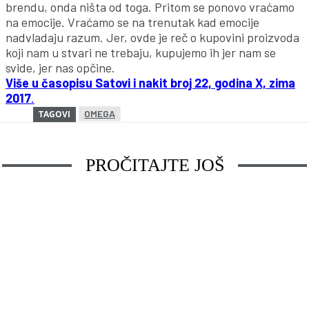
brendu, onda ništa od toga. Pritom se ponovo vraćamo
na emocije. Vraćamo se na trenutak kad emocije
nadvladaju razum. Jer, ovde je reč o kupovini proizvoda
koji nam u stvari ne trebaju, kupujemo ih jer nam se
svide, jer nas opčine.
Više u časopisu Satovi i nakit broj 22, godina X, zima
2017
.
OMEGA
TAGOVI
PROČITAJTE JOŠ