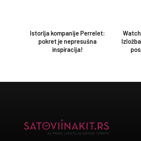
Istorija kompanije Perrelet:
Watch
pokret je nepresušna
Izložb
inspiracija!
pos