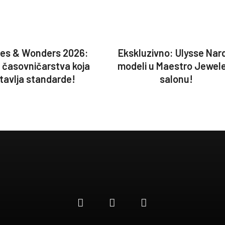
es & Wonders 2026:
Ekskluzivno: Ulysse Nar
a časovničarstva koja
modeli u Maestro Jewel
tavlja standarde!
salonu!