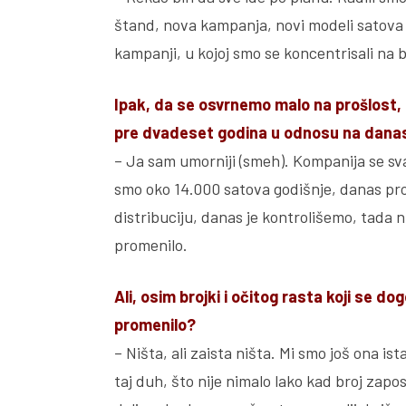
štand, nova kampanja, novi modeli satova i
kampanji, u kojoj smo se koncentrisali na 
Ipak, da se osvrnemo malo na prošlost, 
pre dvadeset godina u odnosu na dana
– Ja sam umorniji (smeh). Kompanija se s
smo oko 14.000 satova godišnje, danas pr
distribuciju, danas je kontrolišemo, tada 
promenilo.
Ali, osim brojki i očitog rasta koji se d
promenilo?
– Ništa, ali zaista ništa. Mi smo još ona 
taj duh, što nije nimalo lako kad broj zapo