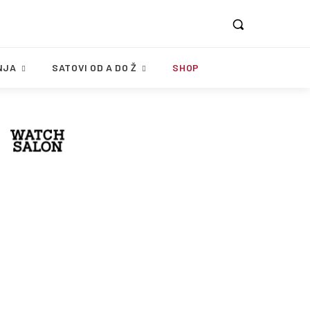
NJA
SATOVI OD A DO Ž
SHOP