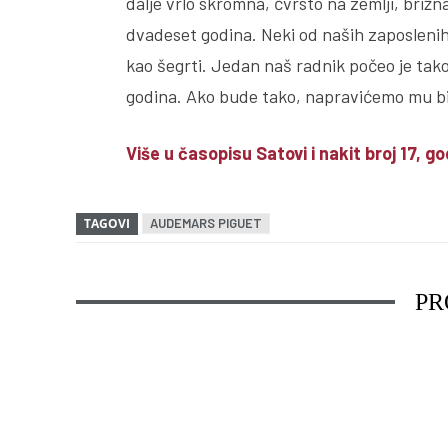
dalje vrlo skromna, čvrsto na zemlji, brižn
dvadeset godina. Neki od naših zaposlenih
kao šegrti. Jedan naš radnik počeo je tak
godina. Ako bude tako, napravićemo mu bi
Više u časopisu Satovi i nakit broj 17, god
TAGOVI
AUDEMARS PIGUET
PR