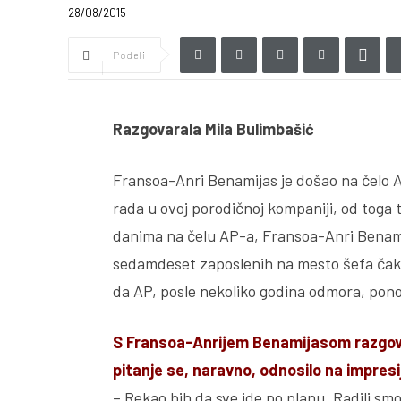
28/08/2015
Podeli
Razgovarala Mila Bulimbašić
Fransoa-Anri Benamijas je došao na čelo 
rada u ovoj porodičnoj kompaniji, od toga
danima na čelu AP-a, Fransoa-Anri Benamij
sedamdeset zaposlenih na mesto šefa čak 1
da AP, posle nekoliko godina odmora, pon
S Fransoa-Anrijem Benamijasom razgova
pitanje se, naravno, odnosilo na impres
– Rekao bih da sve ide po planu. Radili smo