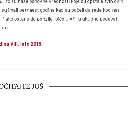
a, i to su naše osnovne vrednosti koje su opstale svih ovih
 su imali petnaest godina kad su počeli da rade kod nas
o, i ako ostane do penzije, biće u AP-u ukupno pedeset
stu.
ina VIII, leto 2015.
OČITAJTE JOŠ