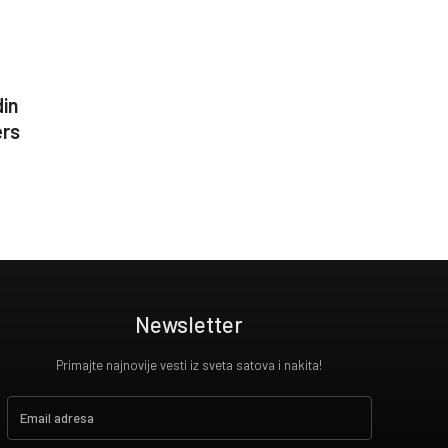
din
ers
Newsletter
Primajte najnovije vesti iz sveta satova i nakita!