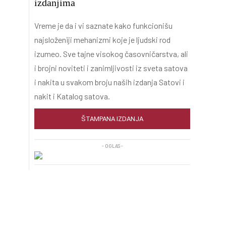
izdanjima
Vreme je da i vi saznate kako funkcionišu
najsloženiji mehanizmi koje je ljudski rod
izumeo. Sve tajne visokog časovničarstva, ali
i brojni noviteti i zanimljivosti iz sveta satova
i nakita u svakom broju naših izdanja Satovi i
nakit i Katalog satova.
ŠTAMPANA IZDANJA
- OGLAS -