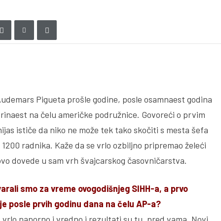
Audemars Pigueta prošle godine, posle osamnaest godina
 trinaest na čelu američke podružnice. Govoreći o prvim
as ističe da niko ne može tek tako skočiti s mesta šefa
200 radnika. Kaže da se vrlo ozbiljno pripremao želeći
ovo dovede u sam vrh švajcarskog časovničarstva.
rali smo za vreme ovogodišnjeg SIHH-a, a prvo
ije posle prvih godinu dana na čelu AP-a?
 vrlo naporno i vredno i rezultati su tu, pred vama. Novi