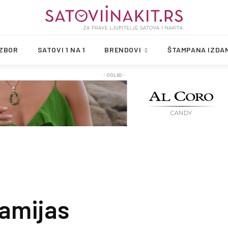
IZBOR
SATOVI 1 NA 1
BRENDOVI
ŠTAMPANA IZDA
- OGLAS -
amijas