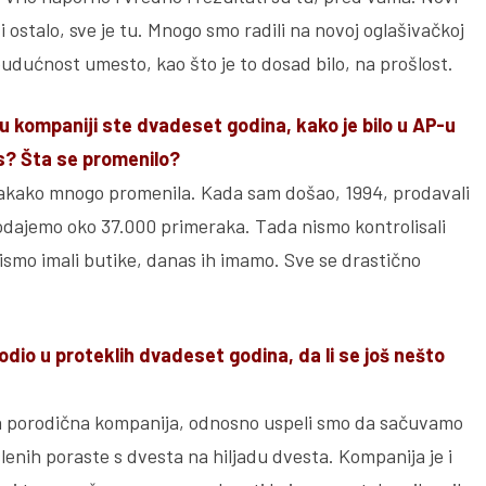
 ostalo, sve je tu. Mnogo smo radili na novoj oglašivačkoj
budućnost umesto, kao što je to dosad bilo, na prošlost.
u kompaniji ste dvadeset godina, kako je bilo u AP-u
s? Šta se promenilo?
vakako mnogo promenila. Kada sam došao, 1994, prodavali
odajemo oko 37.000 primeraka. Tada nismo kontrolisali
nismo imali butike, danas ih imamo. Sve se drastično
ogodio u proteklih dvadeset godina, da li se još nešto
ista porodična kompanija, odnosno uspeli smo da sačuvamo
slenih poraste s dvesta na hiljadu dvesta. Kompanija je i