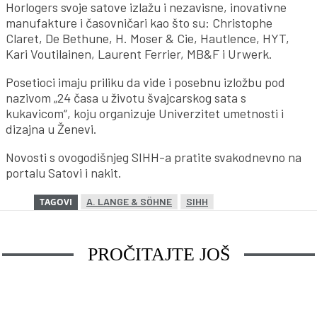
Horlogers svoje satove izlažu i nezavisne, inovativne
manufakture i časovničari kao što su: Christophe
Claret, De Bethune, H. Moser & Cie, Hautlence, HYT,
Kari Voutilainen, Laurent Ferrier, MB&F i Urwerk.
Posetioci imaju priliku da vide i posebnu izložbu pod
nazivom „24 časa u životu švajcarskog sata s
kukavicom“, koju organizuje Univerzitet umetnosti i
dizajna u Ženevi.
Novosti s ovogodišnjeg SIHH-a pratite svakodnevno na
portalu Satovi i nakit.
A. LANGE & SÖHNE
SIHH
TAGOVI
PROČITAJTE JOŠ