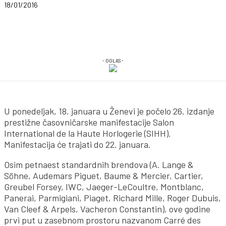
18/01/2016
- OGLAS -
U ponedeljak, 18. januara u Ženevi je počelo 26. izdanje
prestižne časovničarske manifestacije Salon
International de la Haute Horlogerie (SIHH).
Manifestacija će trajati do 22. januara.
Osim petnaest standardnih brendova (A. Lange &
Söhne, Audemars Piguet, Baume & Mercier, Cartier,
Greubel Forsey, IWC, Jaeger-LeCoultre, Montblanc,
Panerai, Parmigiani, Piaget, Richard Mille, Roger Dubuis,
Van Cleef & Arpels, Vacheron Constantin), ove godine
prvi put u zasebnom prostoru nazvanom Carré des