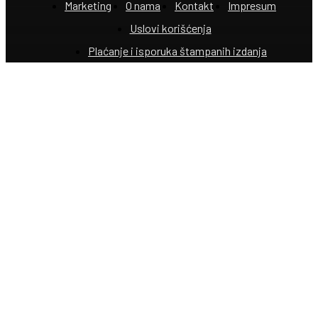
Marketing
O nama
Kontakt
Impresum
Uslovi korišćenja
Plaćanje i isporuka štampanih izdanja