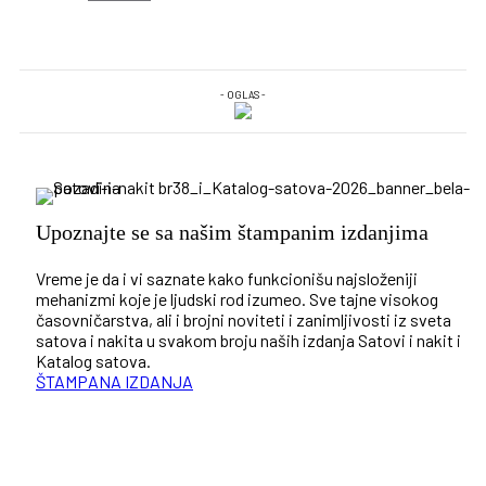
- OGLAS -
Upoznajte se sa našim štampanim izdanjima
Vreme je da i vi saznate kako funkcionišu najsloženiji
mehanizmi koje je ljudski rod izumeo. Sve tajne visokog
časovničarstva, ali i brojni noviteti i zanimljivosti iz sveta
satova i nakita u svakom broju naših izdanja Satovi i nakit i
Katalog satova.
ŠTAMPANA IZDANJA