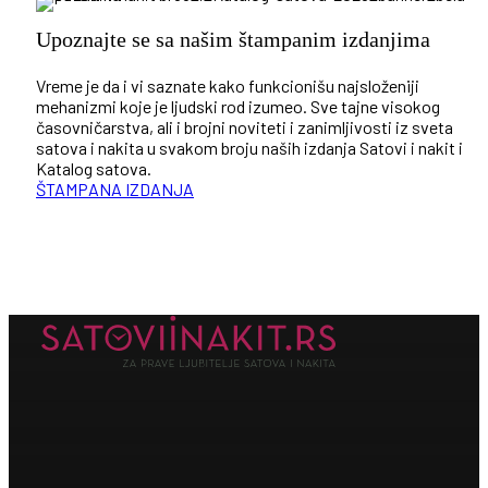
Upoznajte se sa našim štampanim izdanjima
Vreme je da i vi saznate kako funkcionišu najsloženiji
mehanizmi koje je ljudski rod izumeo. Sve tajne visokog
časovničarstva, ali i brojni noviteti i zanimljivosti iz sveta
satova i nakita u svakom broju naših izdanja Satovi i nakit i
Katalog satova.
ŠTAMPANA IZDANJA