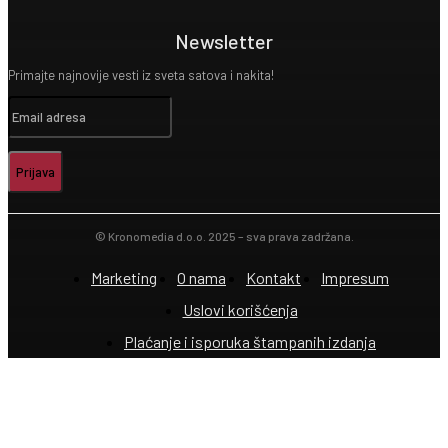
Newsletter
Primajte najnovije vesti iz sveta satova i nakita!
Prijava
© Kronomedia d.o.o. 2025 – sva prava zadržana.
Marketing
O nama
Kontakt
Impresum
Uslovi korišćenja
Plaćanje i isporuka štampanih izdanja