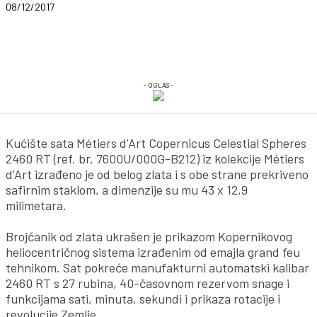
08/12/2017
- OGLAS -
Kućište sata Métiers d’Art Copernicus Celestial Spheres
2460 RT (ref. br. 7600U/000G-B212) iz kolekcije Métiers
d’Art izrađeno je od belog zlata i s obe strane prekriveno
safirnim staklom, a dimenzije su mu 43 x 12,9
milimetara.
Brojčanik od zlata ukrašen je prikazom Kopernikovog
heliocentričnog sistema izrađenim od emajla grand feu
tehnikom. Sat pokreće manufakturni automatski kalibar
2460 RT s 27 rubina, 40-časovnom rezervom snage i
funkcijama sati, minuta, sekundi i prikaza rotacije i
revolucije Zemlje.