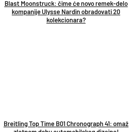
Blast Moonstruck: čime će novo remek-delo
kompanije Ulysse Nardin obradovati 20
kolekcionara?
Breitling Top Time B01 Chronograph 41: omaž
zlatnom dobu automobilskog dizajna!