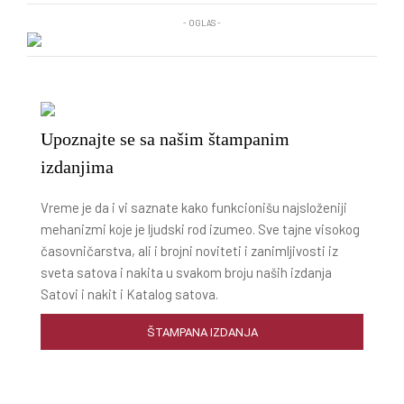
- OGLAS -
Upoznajte se sa našim štampanim
izdanjima
Vreme je da i vi saznate kako funkcionišu najsloženiji
mehanizmi koje je ljudski rod izumeo. Sve tajne visokog
časovničarstva, ali i brojni noviteti i zanimljivosti iz
sveta satova i nakita u svakom broju naših izdanja
Satovi i nakit i Katalog satova.
ŠTAMPANA IZDANJA