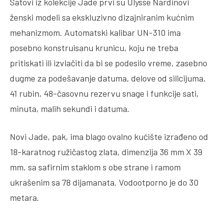
Satovi iz kolekcije Jade prvi su Ulysse Nardinovi
ženski modeli sa ekskluzivno dizajniranim kućnim
mehanizmom. Automatski kalibar UN-310 ima
posebno konstruisanu krunicu, koju ne treba
pritiskati ili izvlačiti da bi se podesilo vreme, zasebno
dugme za podešavanje datuma, delove od silicijuma,
41 rubin, 48-časovnu rezervu snage i funkcije sati,
minuta, malih sekundi i datuma.
Novi Jade, pak, ima blago ovalno kućište izrađeno od
18-karatnog ružičastog zlata, dimenzija 36 mm X 39
mm, sa safirnim staklom s obe strane i ramom
ukrašenim sa 78 dijamanata. Vodootporno je do 30
metara.