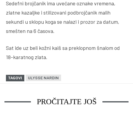
Sedefni brojčanik ima uvećane oznake vremena,
zlatne kazaljke i stilizovani podbrojčanik malih
sekundi u sklopu koga se nalazi i prozor za datum,
smešten na 6 časova.
Sat ide uz beli kožni kaiš sa preklopnom šnalom od
18-karatnog zlata.
ULYSSE NARDIN
TAGOVI
PROČITAJTE JOŠ