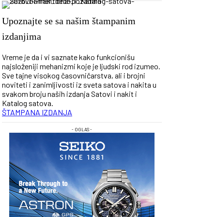
Upoznajte se sa našim štampanim
izdanjima
Vreme je da i vi saznate kako funkcionišu
najsloženiji mehanizmi koje je ljudski rod izumeo.
Sve tajne visokog časovničarstva, ali i brojni
noviteti i zanimljivosti iz sveta satova i nakita u
svakom broju naših izdanja Satovi i nakit i
Katalog satova.
ŠTAMPANA IZDANJA
- OGLAS -