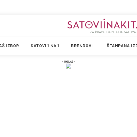
AŠ IZBOR
SATOVI 1 NA 1
BRENDOVI
ŠTAMPANA IZ
- OGLAS -