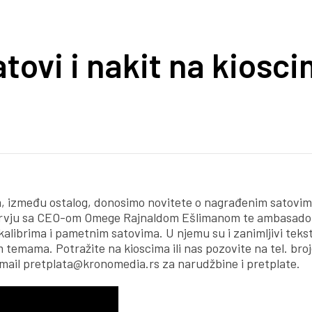
tovi i nakit na kiosc
jem, između ostalog, donosimo novitete o nagrađenim satovim
ntervju sa CEO-om Omege Rajnaldom Ešlimanom te ambasado
alibrima i pametnim satovima. U njemu su i zanimljivi tekst
 temama. Potražite na kioscima ili nas pozovite na tel. broj
 e-mail pretplata@kronomedia.rs za narudžbine i pretplate.