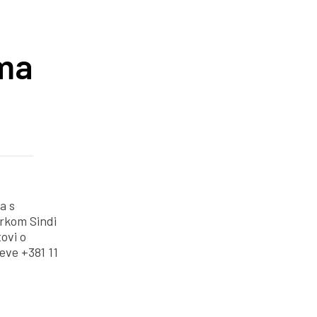
ima
a s
rkom Sindi
ovi o
eve +381 11