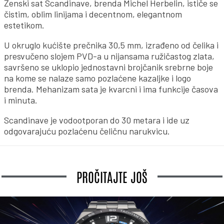
Ženski sat Scandinave, brenda Michel Herbelin, ističe se
čistim, oblim linijama i decentnom, elegantnom
estetikom.
U okruglo kućište prečnika 30,5 mm, izrađeno od čelika i
presvučeno slojem PVD-a u nijansama ružičastog zlata,
savršeno se uklopio jednostavni brojčanik srebrne boje
na kome se nalaze samo pozlaćene kazaljke i logo
brenda. Mehanizam sata je kvarcni i ima funkcije časova
i minuta.
Scandinave je vodootporan do 30 metara i ide uz
odgovarajuću pozlaćenu čeličnu narukvicu.
PROČITAJTE JOŠ