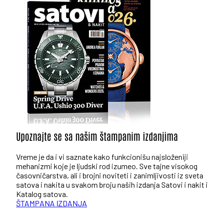
Upoznajte se sa našim štampanim izdanjima
Vreme je da i vi saznate kako funkcionišu najsloženiji
mehanizmi koje je ljudski rod izumeo. Sve tajne visokog
časovničarstva, ali i brojni noviteti i zanimljivosti iz sveta
satova i nakita u svakom broju naših izdanja Satovi i nakit i
Katalog satova.
ŠTAMPANA IZDANJA