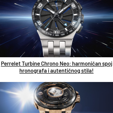
Perrelet Turbine Chrono Neo: harmoničan spoj
hronografa i autentičnog stila!