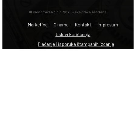
© Kronomedia d.o.o. 2025 – sva prava zadržana.
Marketing
O nama
Kontakt
Impresum
Uslovi korišćenja
Plaćanje i isporuka štampanih izdanja