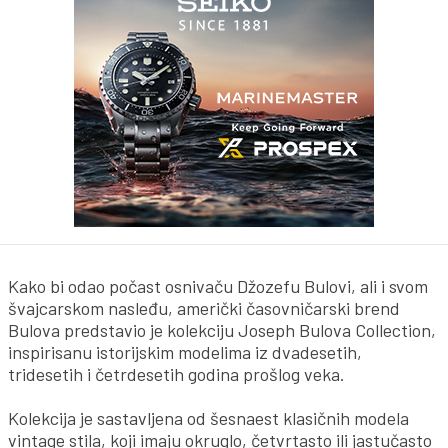
Kako bi odao počast osnivaču Džozefu Bulovi, ali i svom
švajcarskom nasleđu, američki časovničarski brend
Bulova predstavio je kolekciju Joseph Bulova Collection,
inspirisanu istorijskim modelima iz dvadesetih,
tridesetih i četrdesetih godina prošlog veka.
Kolekcija je sastavljena od šesnaest klasičnih modela
vintage stila, koji imaju okruglo, četvrtasto ili jastučasto