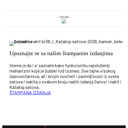
- OGLAS -
Upoznajte se sa našim štampanim izdanjima
Vreme je da i vi saznate kako funkcionišu najsloženiji
mehanizmi koje je ljudski rod izumeo. Sve tajne visokog
časovničarstva, ali i brojni noviteti i zanimljivosti iz sveta
satova i nakita u svakom broju naših izdanja Satovi i nakit i
Katalog satova.
ŠTAMPANA IZDANJA