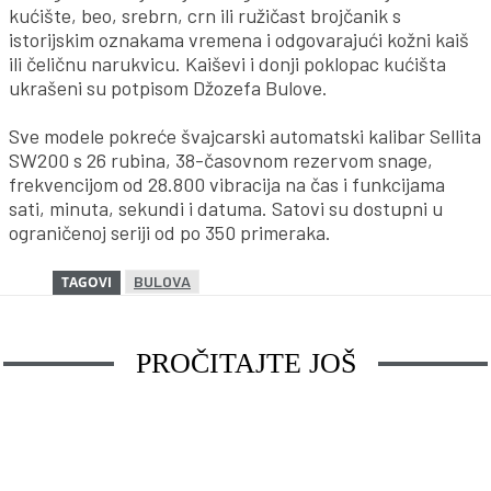
kućište, beo, srebrn, crn ili ružičast brojčanik s
istorijskim oznakama vremena i odgovarajući kožni kaiš
ili čeličnu narukvicu. Kaiševi i donji poklopac kućišta
ukrašeni su potpisom Džozefa Bulove.
Sve modele pokreće švajcarski automatski kalibar Sellita
SW200 s 26 rubina, 38-časovnom rezervom snage,
frekvencijom od 28.800 vibracija na čas i funkcijama
sati, minuta, sekundi i datuma. Satovi su dostupni u
ograničenoj seriji od po 350 primeraka.
BULOVA
TAGOVI
PROČITAJTE JOŠ