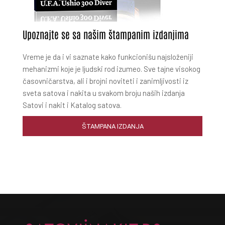
Upoznajte se sa našim štampanim izdanjima
Vreme je da i vi saznate kako funkcionišu najsloženiji
mehanizmi koje je ljudski rod izumeo. Sve tajne visokog
časovničarstva, ali i brojni noviteti i zanimljivosti iz
sveta satova i nakita u svakom broju naših izdanja
Satovi i nakit i Katalog satova.
ŠTAMPANA IZDANJA