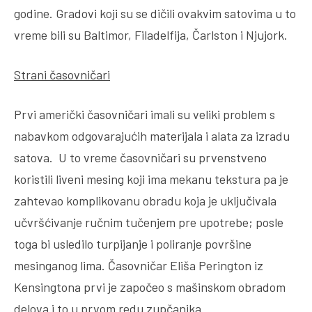
godine. Gradovi koji su se dičili ovakvim satovima u to
vreme bili su Baltimor, Filadelfija, Čarlston i Njujork.
Strani časovničari
Prvi američki časovničari imali su veliki problem s
nabavkom odgovarajućih materijala i alata za izradu
satova. U to vreme časovničari su prvenstveno
koristili liveni mesing koji ima mekanu tekstura pa je
zahtevao komplikovanu obradu koja je uključivala
učvršćivanje ručnim tučenjem pre upotrebe; posle
toga bi usledilo turpijanje i poliranje površine
mesinganog lima. Časovničar Eliša Perington iz
Kensingtona prvi je započeo s mašinskom obradom
delova i to u prvom redu zupčanika.