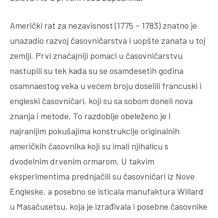
Američki rat za nezavisnost (1775 – 1783) znatno je
unazadio razvoj časovničarstva i uopšte zanata u toj
zemlji. Prvi značajniji pomaci u časovničarstvu
nastupili su tek kada su se osamdesetih godina
osamnaestog veka u većem broju doselili francuski i
engleski časovničari, koji su sa sobom doneli nova
znanja i metode. To razdoblje obeleženo je i
najranijim pokušajima konstrukcije originalnih
američkih časovnika koji su imali njihalicu s
dvodelnim drvenim ormarom. U takvim
eksperimentima prednjačili su časovničari iz Nove
Engleske, a posebno se isticala manufaktura Willard
u Masačusetsu, koja je izrađivala i posebne časovnike